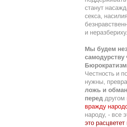
станут насажд
секса, насили
безнравственн
и неразбериху
Мы будем нез
самодурству 
Бюрократизм 
Честность и п
нужны, превра
ложь и обма
перед
другом 
вражду народ
народу, - все
это расцветет