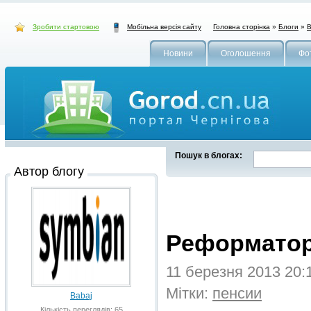
Зробити стартовою
Головна сторінка
»
Блоги
»
B
Мобільна версія сайту
Новини
Оголошення
Фо
Пошук в блогах:
Автор блогу
Реформато
11 березня 2013 20:
Мітки:
пенсии
Babaj
Кількість переглядів: 65