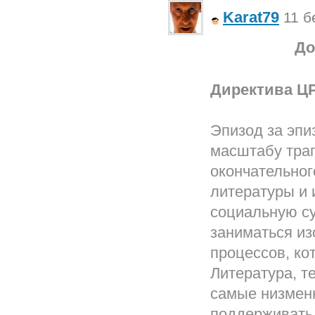
Karat79
11 б
До
Директива ЦР
Эпизод за эпи
масштабу траг
окончательног
литературы и 
социальную су
заниматься из
процессов, ко
Литература, т
самые низменн
поддерживать 