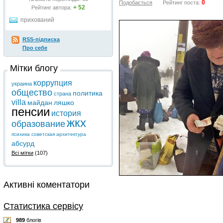
0
Подобається
Рейтинг поста:
+ 52
Рейтинг автора:
прихований
RSS-підписка
Про себе
Мітки блогу
коррупция
украина
общество
политика
страна
villa
майдан
ляшко
пенсии
история
жкх
образование
психика
советская архитектура
абсурд
Всі мітки
(107)
Активні коментатори
Статистика сервісу
989
блогів