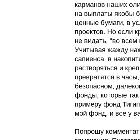
карманов наших олиг
на выплаты якобы бу
ценные бумаги, в у
проектов. Но если к
не видать, "во всем
Учитывая жажду наж
сапиенса, в накопи
растворяться и кре
превратятся в часы
безопасном, далеко
фонды, которые так
примеру фонд Тигипк
мой фонд, и все у в
Попрошу комментато