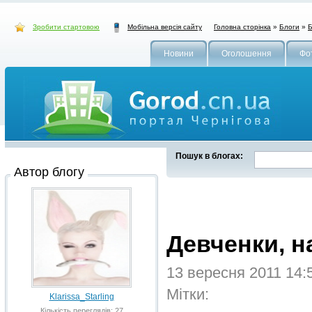
Зробити стартовою
Головна сторінка
»
Блоги
»
Б
Мобільна версія сайту
Новини
Оголошення
Фо
Пошук в блогах:
Автор блогу
Девченки, н
13 вересня 2011 14:
Мітки:
Klarissa_Starling
Кількість переглядів: 27