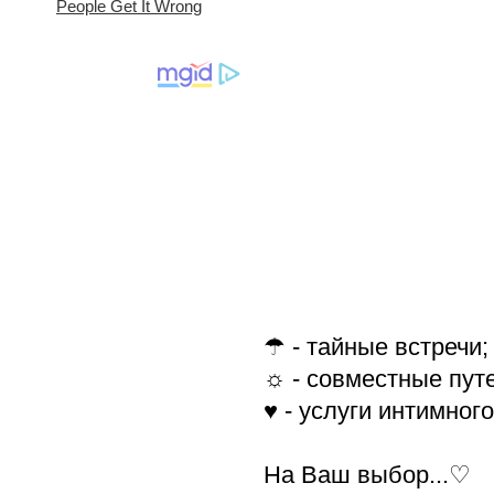
☂ - тайные встречи;
☼ - совместные пут
♥ - услуги интимног
На Ваш выбор...♡