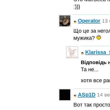
:)))
Operator
13 
Що це за него
мужика?
Klarissa_
Відповідь н
Та не...
хотя все ра
ASp1D
14 ве
Вот так прост