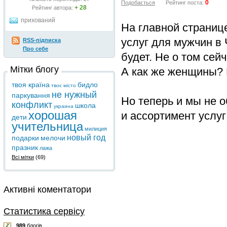
0
Подобається
Рейтинг поста:
+ 28
Рейтинг автора:
прихований
На главной страниц
услуг для мужчин в 
RSS-підписка
Про себе
будет. Не о том сейч
Мітки блогу
А как же женщины? 
твоя країна
бидло
твоє місто
не нужный
паркування
Но теперь и мы не о
конфликт
школа
украина
хорошая
и ассортимент услу
дети
учительница
милиция
новый год
подарки
мелочи
празник
лажа
Всі мітки
(69)
Активні коментатори
Статистика сервісу
989
блогів