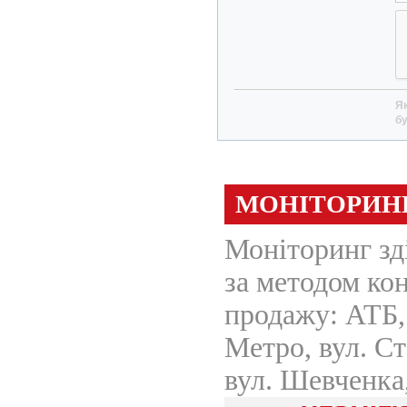
Як
бу