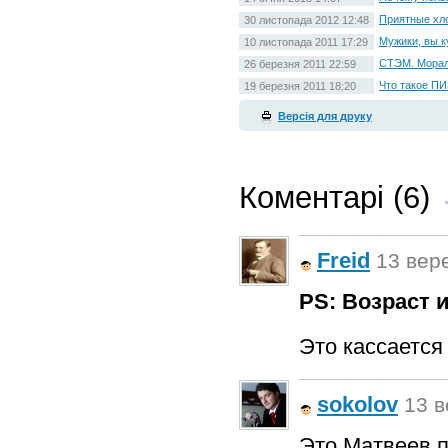
Приятные хл
30 листопада 2012 12:48
Мужики, вы к
10 листопада 2011 17:29
СТЭМ. Морал
26 березня 2011 22:59
Что такое П
19 березня 2011 18:20
Версія для друку
Коментарі (6)
Freid
13 вере
PS: Возраст 
Это кассается 
sokolov
13 в
Это Матвеев п