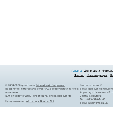
Головна
Для туриста
Фотоал
Про нас
Рекламодавцям
По
© 2008-2026 gorod.cn.ua
Міський сайт Чернігова
Контакти редакції:
Використання матеріалів gorod.cn.ua дозволяється за умови
e-mail:
gorod.cn@gmail.com
посилання
Адрес: вул.Шевченко, 42,
(для інтернет-видань - гіперпосилання) на gorod.cn.ua
З питань реклами:
Тел.: (093) 528-44-66
Програмування:
WEB-студія Beatom.Net
e-mail:
nika@cmg.cn.ua