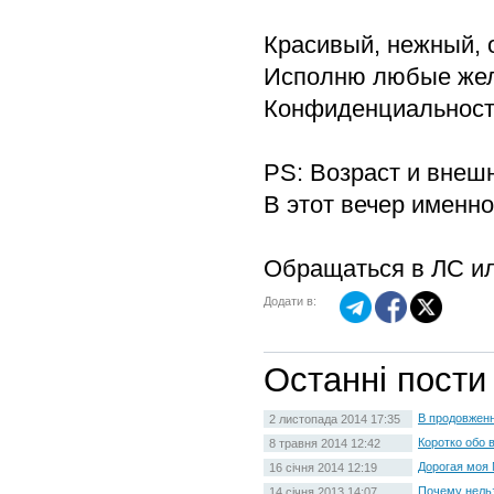
Красивый, нежный, 
Исполню любые жел
Конфиденциальност
PS: Возраст и внешн
В этот вечер именно
Обращаться в ЛС или 
Додати в:
Останні пости
В продовженн
2 листопада 2014 17:35
Коротко обо 
8 травня 2014 12:42
Дорогая моя 
16 січня 2014 12:19
Почему нельз
14 січня 2013 14:07