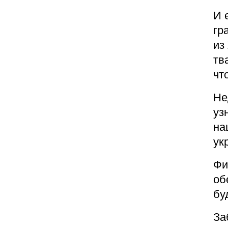
И 
гр
из
тв
чт
Не
уз
на
ук
Фи
об
бу
За