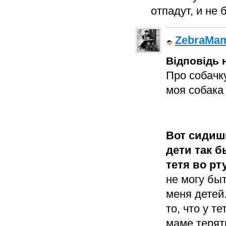
отпадут, и не
ZebraMa
Відповідь н
Про собачку
моя собака 
Вот сидишь
дети так б
тетя во р
не могу бы
меня детей
то, что у т
маме терять