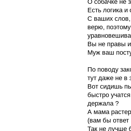
О собачке не з
Есть логика и
С ваших слов,
верю, поэтому
уравновешивае
Вы не правы и
Муж ваш посту
По поводу зако
тут даже не в
Вот сидишь пь
быстро учатся,
держала ?
А мама растер
(вам бы ответ
Так не лучше