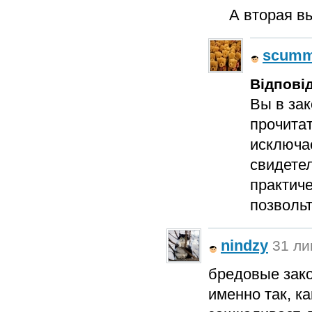
А вторая в
scum
Відповід
Вы в зак
прочитат
исключа
свидетел
практиче
позволь
nindzy
31 ли
бредовые зако
именно так, к