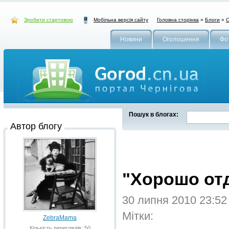
Зробити стартовою
Головна сторінка
»
Блоги
»
О
Мобільна версія сайту
Новини
Оголошення
Фо
Пошук в блогах:
Автор блогу
"Хорошо от
30 липня 2010 23:5
Мітки:
ZebraMama
Кількість переглядів: 50