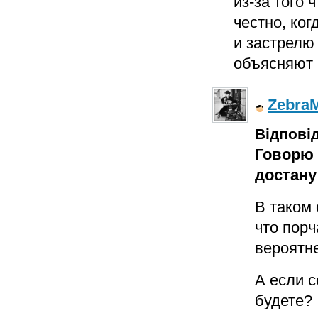
из-за того 
честно, ког
и застрелю 
объясняют 
Zebra
Відповід
Говорю 
достану
В таком 
что порч
вероятне
А если с
будете?