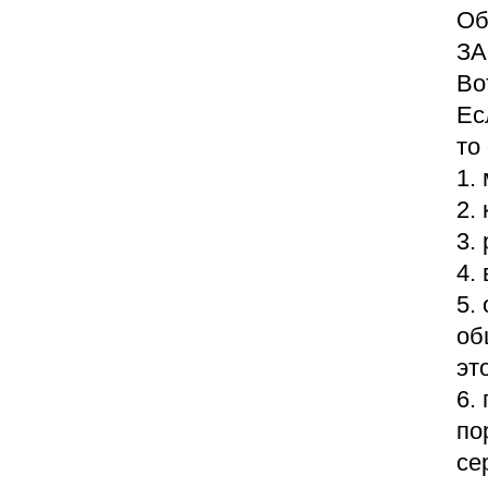
Об
ЗА
Во
Ес
то
1.
2.
3.
4.
5.
об
эт
6.
по
се