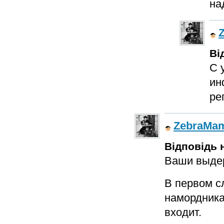
на
Ві
С 
ин
ре
ZebraMa
Відповідь н
Ваши выдер
В первом с
намордника
входит.