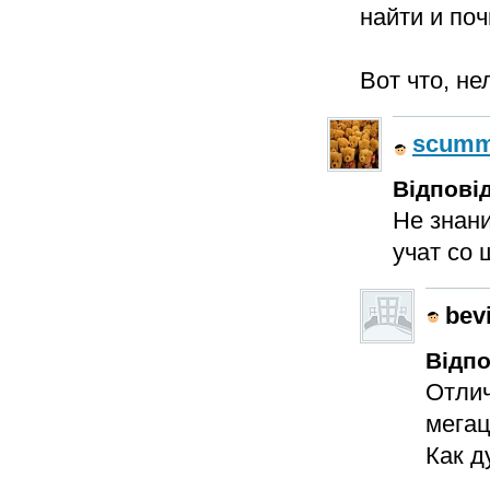
найти и по
Вот что, не
scum
Відповід
Не знани
учат со 
bev
Відпо
Отлич
мегац
Как д