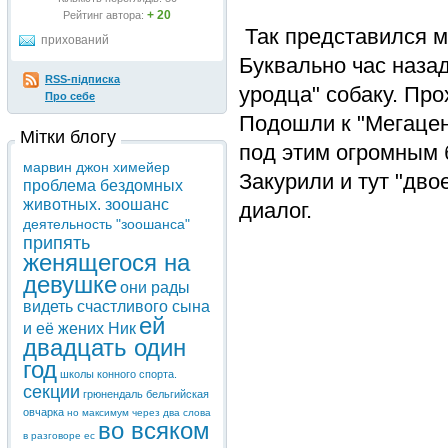
+ 20
Рейтинг автора:
Так представился м
прихований
Буквально час назад
RSS-підписка
уродца" собаку. Про
Про себе
Подошли к "Мегацен
Мітки блогу
под этим огромным
марвин джон химейер
Закурили и тут "дво
проблема бездомных
животных. зоошанс
диалог.
деятельность "зоошанса"
припять
женящегося на
девушке
они рады
видеть счастливого сына
ей
и её жених Ник
двадцать один
год
школы конного спорта.
секции
грюнендаль бельгийская
овчарка
но максимум через два слова
во всяком
в разговоре ес