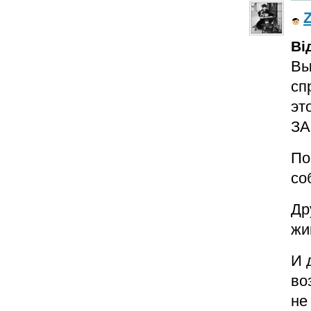
Ві
Вы
сп
эт
ЗА
По
со
Др
жи
И 
во
не