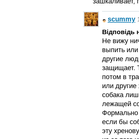
зашкаливает, 
scummy
Відповідь н
Не вижу нич
выпить или
другие люд
защищает. 
потом в тра
или другие
собака лишь
лежащей со
Формально 
если бы со
эту хренову