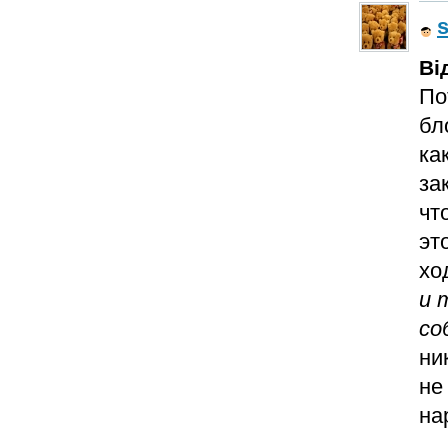
Ві
По
бл
ка
за
чт
эт
хо
и 
со
ни
не
на