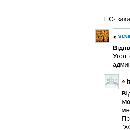
ПС- каки
sc
Відпо
Уголо
админ
b
Ві
Мо
мн
Пр
"Х