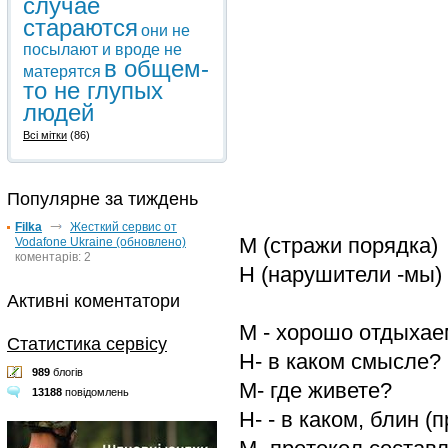
случае
стараются
они не
посылают и вроде не
в общем-
матерятся
то не глупых
людей
Всі мітки
(86)
Популярне за тиждень
Filka
Жесткий сервис от
М (стражи порядка)
Vodafone Ukraine (обновлено)
коментарів: 2
Н (нарушители -мы)
Активні коментатори
М - хорошо отдыхае
Статистика сервісу
Н- в каком смысле?
989
блогів
М- где живете?
13188
повідомлень
Н- - в каком, блин (