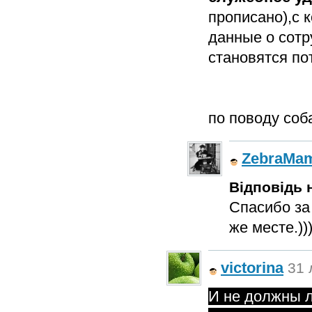
прописано),с 
данные о сотр
становятся по
по поводу соб
ZebraMa
Відповідь н
Спасибо за
же месте.))
victorina
31 
И не должны л