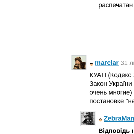
распечатан
marclar
31 л
КУАП (Кодекс 
Закон України 
очень многие)
постановке "н
ZebraMa
Відповідь н