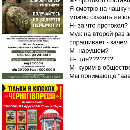
М- протокол состав
Я смотрю на чашку 
можно сказать не юн
Н- за что протокол?
Муж на второй раз з
спрашивает - зачем 
М- нарушем?
Н- где???????
М- курим в обществ
Мы понимающе "аааа