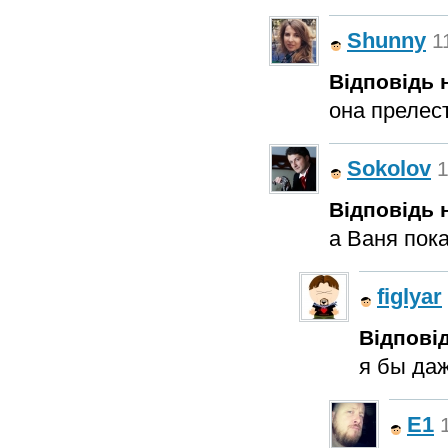
Shunny
1
Відповідь н
она прелес
Sokolov
1
Відповідь н
а Ваня пока
figlyar
Відповід
я бы даж
E1