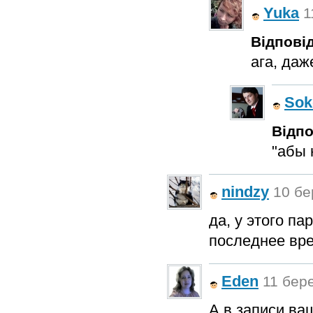
Yuka
1
Відповід
ага, даж
Sok
Відпо
"абы 
nindzy
10 бе
да, у этого па
последнее вре
Eden
11 бере
А в записи ва