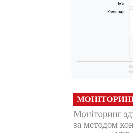
Ім'я:
Коментар:
Як
бу