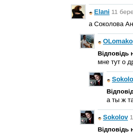
Elani
11 бере
а Соколова Ан
OLomako
Відповідь н
мне тут о д
Sokol
Відповід
а ты ж 
Sokolov
1
Відповідь н