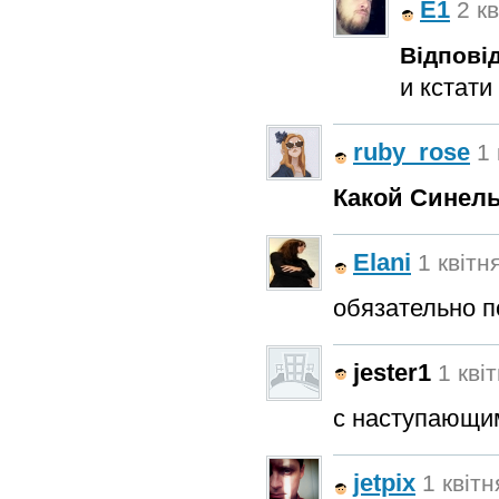
E1
2 кв
Відповід
и кстати
ruby_rose
1 
Какой Синель
Elani
1 квітн
обязательно п
jester1
1 кві
с наступающим
jetpix
1 квітн