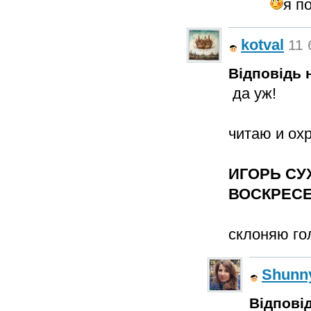
я п
kotval
11 
Відповідь н
да уж!
читаю и ох
ИГОРЬ СУ
ВОСКРЕСЕ
склоняю г
Shunn
Відповід