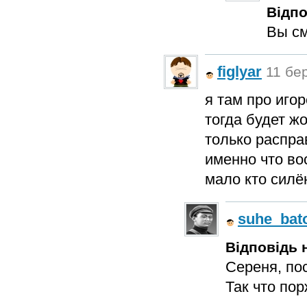
Відпо
Вы см
figlyar
11 бер
я там про иго
тогда будет жо
только распра
именно что вос
мало кто силён
suhe_bat
Відповідь н
Сереня, пос
Так что по