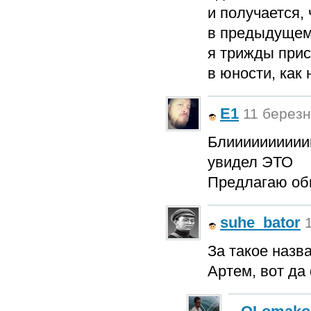
и получается,
в предыдущем
я трижды прис
в юности, как 
E1
11 березня
Блиииииииииии
увидел ЭТО
Предлагаю общий
suhe_bator
За такое назв
Артем, вот да