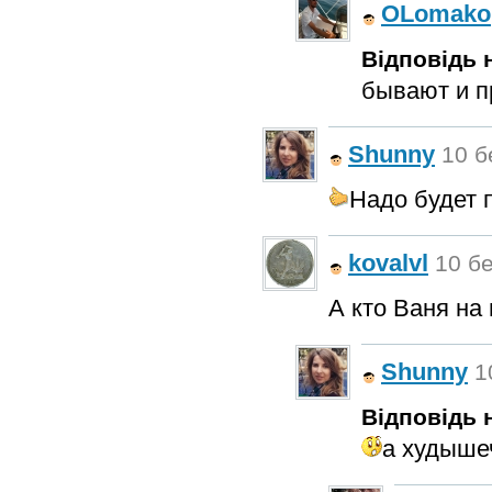
OLomako
Відповідь н
бывают и пр
Shunny
10 б
Надо будет 
kovalvl
10 бе
А кто Ваня на п
Shunny
1
Відповідь н
а худыше