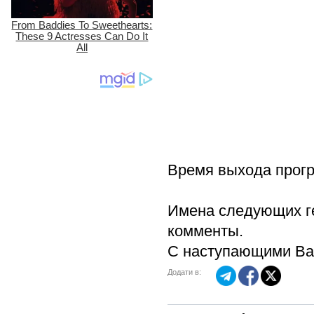
Время выхода програ
Имена следующих ге
комменты.
С наступающими Вас
Додати в: