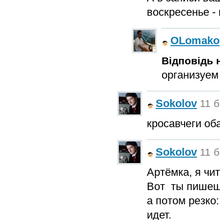
воскресенье - 
OLomako
Відповідь н
организуем
Sokolov
11 б
кросавчеги оба
Sokolov
11 б
Артёмка, я чит
Вот ты пишешь
а потом резко
идет.