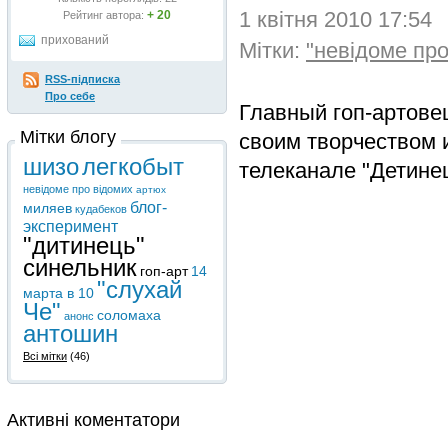
1 квітня 2010 17:54
+ 20
Рейтинг автора:
прихований
Мітки:
"невідоме про
RSS-підписка
Про себе
Главный гоп-артовец
Мітки блогу
своим творчеством 
шизо
легкобыт
телеканале "Детинец
невідоме про відомих
артюх
блог-
миляев
кудабеков
эксперимент
"дитинець"
синельник
гоп-арт
14
"слухай
марта в 10
Че"
соломаха
анонс
антошин
Всі мітки
(46)
Активні коментатори