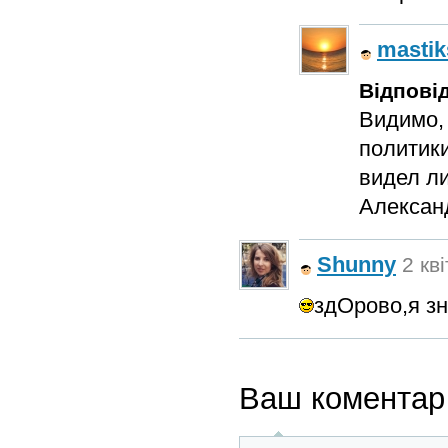
mastik
Відповід
Видимо, 
политики
видел л
Алексан
Shunny
2 кв
здОрово,я з
Ваш коментар