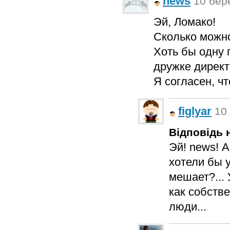
news
10 бере
Эй, Ломако!
Сколько можно
Хоть бы одну 
дружке директ
Я согласен, чт
figlyar
10 
Відповідь н
Эй! news! А
хотели бы 
мешает?...
как собств
люди...