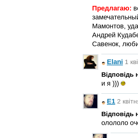
Предлагаю:
в
замечательный
Мамонтов, уда
Андрей Кудабе
Савенок, люби
Elani
1 кв
Відповідь н
и я )))
E1
2 квітн
Відповідь н
олололо оч