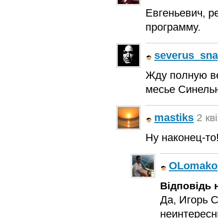
Евгеньевич, р
программу.
severus_sn
Жду полную ве
месье Синельн
mastiks
2 кв
Ну наконец-то
OLomako
Відповідь н
Да, Игорь С
неинтересн