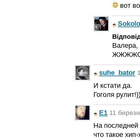
вот во
Sokol
Відповід
Валера, 
ЖЖЖЖОО
suhe_bator
И кстати да.
Гоголя рулит!)))
E1
11 березня
На последней 
что такое хип-х