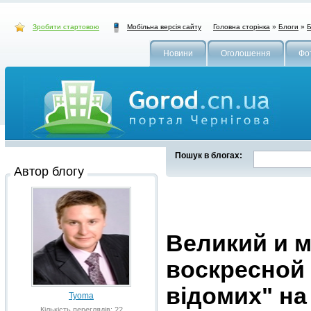
Зробити стартовою
Головна сторінка
»
Блоги
»
Б
Мобільна версія сайту
Новини
Оголошення
Фо
Пошук в блогах:
Автор блогу
Великий и м
воскресной
відомих" на
Tyoma
Кількість переглядів: 22