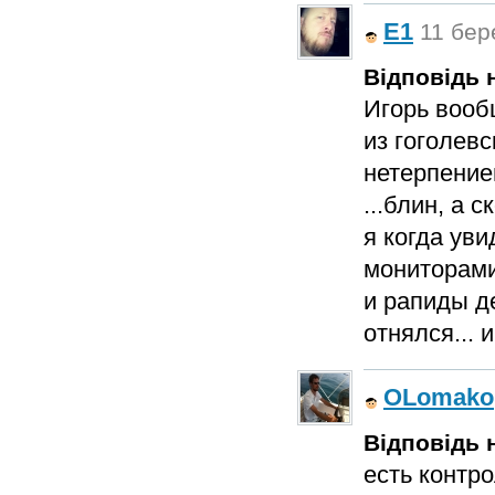
E1
11 бер
Відповідь н
Игорь вооб
из гоголевс
нетерпение
...блин, а 
я когда уви
мониторами
и рапиды де
отнялся... и
OLomako
Відповідь н
есть контр