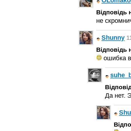
OLomako
Відповідь н
не скромн
Shunny
1
Відповідь н
ошибка в
suhe_b
Відповід
Да нет. 
Shu
Відпо