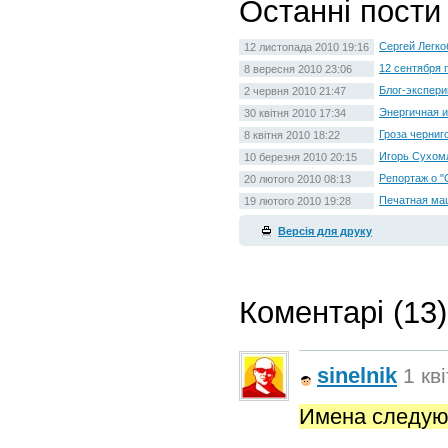
Останні пости
Сергей Легко
12 листопада 2010 19:16
12 сентября 
8 вересня 2010 23:06
Блог-экспери
2 червня 2010 21:47
Энергичная и
30 квітня 2010 17:34
Гроза черниг
8 квітня 2010 18:22
Игорь Сухомл
10 березня 2010 20:15
Репортаж о "
20 лютого 2010 08:13
Печатная маш
19 лютого 2010 19:28
Версія для друку
Коментарі (13)
sinelnik
1 кв
Имена следую