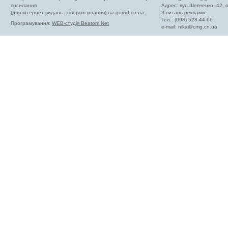
посилання
Адрес: вул.Шевченко, 42,
(для інтернет-видань - гіперпосилання) на gorod.cn.ua
З питань реклами:
Тел.: (093) 528-44-66
Програмування:
WEB-студія Beatom.Net
e-mail:
nika@cmg.cn.ua