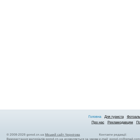
Головна
Для туриста
Фотоал
Про нас
Рекламодавцям
По
© 2008-2026 gorod.cn.ua
Міський сайт Чернігова
Контакти редакції:
Використання матеріалів gorod.cn.ua дозволяється за умови
e-mail:
gorod.cn@gmail.com