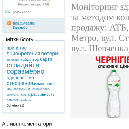
+ 50
Рейтинг автора:
прихований
RSS-підписка
Про себе
Мітки блогу
принятие
приобретения
потери
сартр
хайдеггер
экзюпери
страдайте
соразмерно
одиночество
отношения
изменения
мой ласковый и нежный зверь
агрессивность
сексуальность
ревность
любовь
Всі мітки
(1)
Активні коментатори