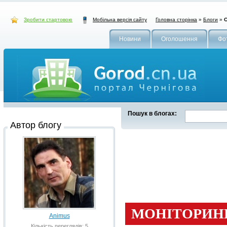
Зробити стартовою
Головна сторінка
»
Блоги
»
С
Мобільна версія сайту
Новини
Оголошення
Фо
Пошук в блогах:
Автор блогу
Animus
Кількість переглядів: 5