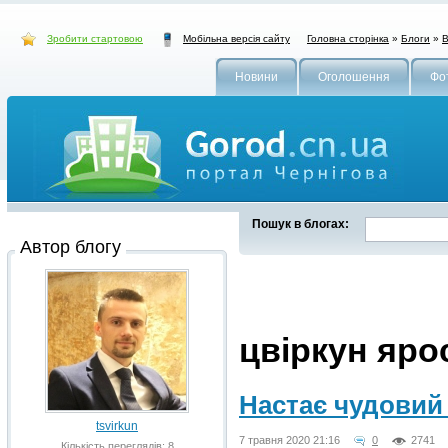
Зробити стартовою
Головна сторінка
»
Блоги
»
В
Мобільна версія сайту
Новини
Оголошення
Фо
Пошук в блогах:
Автор блогу
цвіркун яро
Настає чудовий
tsvirkun
7 травня 2020 21:16
0
2741
Кількість переглядів: 8