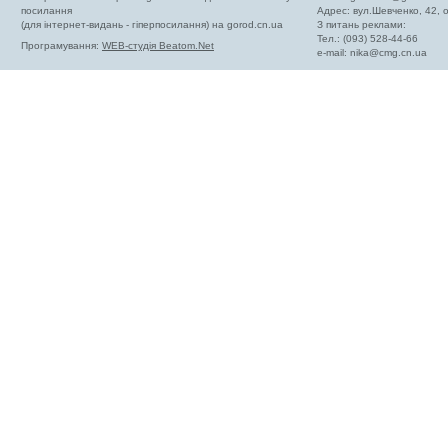
посилання
Адрес: вул.Шевченко, 42,
(для інтернет-видань - гіперпосилання) на gorod.cn.ua
З питань реклами:
Тел.: (093) 528-44-66
Програмування:
WEB-студія Beatom.Net
e-mail:
nika@cmg.cn.ua