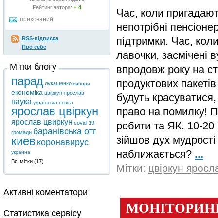
+ 4
Рейтинг автора:
Час, коли пригадают
прихований
непотрібні пенсіонер
підтримки. Час, кол
RSS-підписка
Про себе
лавочки, засмічені в
Мітки блогу
впродовж року на ст
парад
продуктових пакетів
лукашенко
вибори
економіка
цвіркун ярослав
будуть красуватися,
наука
українська освіта
ярослав цвіркун
право на помилку! 
ярослав цвиркун
робити та ЯК. 10-20
covid-19
баранівська отг
громади
зійшов дух мудрості
киев
коронавирус
наближається?
...
украина
Всі мітки
(17)
Мітки:
цвіркун яросл
Активні коментатори
Статистика сервісу