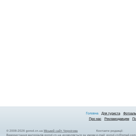
Головна
Для туриста
Фотоал
Про нас
Рекламодавцям
По
© 2008-2026 gorod.cn.ua
Міський сайт Чернігова
Контакти редакції:
Використання матеріалів gorod.cn.ua дозволяється за умови
e-mail:
gorod.cn@gmail.com