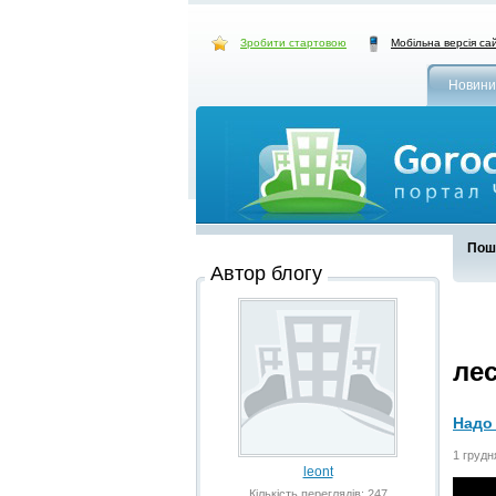
Зробити стартовою
Мобільна версія са
Новини
Пошу
Автор блогу
ле
Надо 
1 грудн
leont
Кількість переглядів: 247