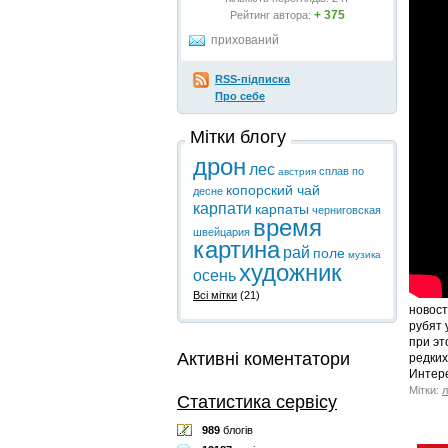
+ 375
Рейтинг автора:
прихований
RSS-підписка
Про себе
Мітки блогу
дрон
лес
сплав по
австрия
копорский чай
десне
карпати
карпаты
черниговская
время
швейцария
картина
рай
поле
музика
художник
осень
Всі мітки
(21)
новост
рубят 
при эт
Активні коментатори
редких
Интере
Мітки:
л
Статистика сервісу
989
блогів