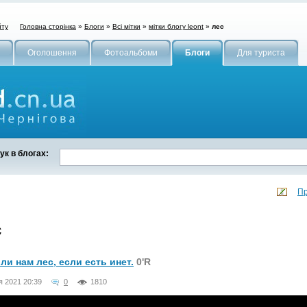
Головна сторінка
»
Блоги
»
Всі мітки
»
мітки блогу leont
»
лес
йту
Оголошення
Фотоальбоми
Блоги
Для туриста
к в блогах:
Пр
с
ли нам лес, если есть инет.
0'R
я 2021 20:39
0
1810