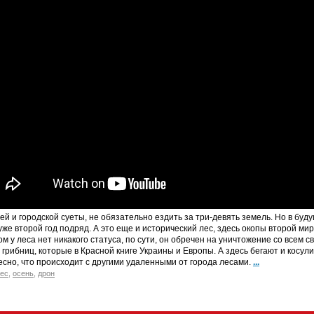
ей и городской суеты, не обязательно ездить за три-девять земель. Но в буд
уже второй год подряд. А это еще и исторический лес, здесь окопы второй ми
ом у леса нет никакого статуса, по сути, он обречен на уничтожение со всем
 грибниц, которые в Красной книге Украины и Европы. А здесь бегают и косули
сно, что происходит с другими удаленными от города лесами.
...
ес
,
осень
,
дрон