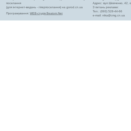
посилання
Адрес: вул.Шевченко, 42,
(для інтернет-видань - гіперпосилання) на gorod.cn.ua
З питань реклами:
Тел.: (093) 528-44-66
Програмування:
WEB-студія Beatom.Net
e-mail:
nika@cmg.cn.ua