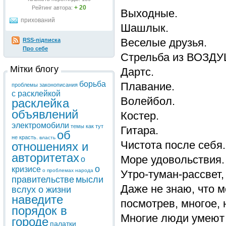
+ 20
Рейтинг автора:
Выходные.
прихований
Шашлык.
Веселые друзья.
RSS-підписка
Про себе
Стрельба из ВОЗД
Мітки блогу
Дартс.
борьба
Плавание.
проблемы законописания
с расклейкой
Волейбол.
расклейка
объявлений
Костер.
электромобили
темы
как тут
Гитара.
об
не красть.
власть
Чистота после себя.
отношениях и
авторитетах
Море удовольствия.
о
о
кризисе
о проблемах народа
Утро-туман-рассвет
правительстве
мысли
Даже не знаю, что м
вслух о жизни
наведите
посмотрев, многое, 
порядок в
Многие люди умеют о
городе
палатки