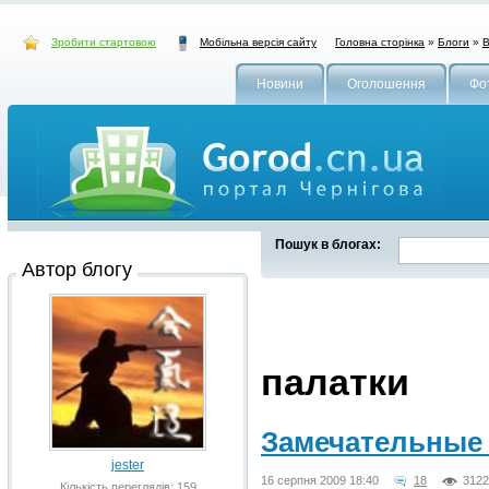
Зробити стартовою
Головна сторінка
»
Блоги
»
В
Мобільна версія сайту
Новини
Оголошення
Фо
Пошук в блогах:
Автор блогу
палатки
Замечательные
jester
16 серпня 2009 18:40
18
3122
Кількість переглядів: 159