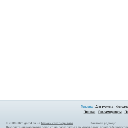
Головна
Для туриста
Фотоал
Про нас
Рекламодавцям
По
© 2008-2026 gorod.cn.ua
Міський сайт Чернігова
Контакти редакції:
Використання матеріалів gorod.cn.ua дозволяється за умови
e-mail:
gorod.cn@gmail.com