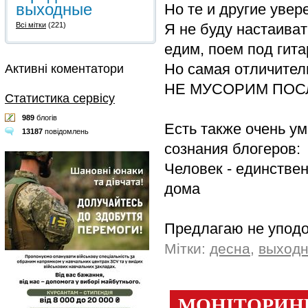
выходные
Но те и другие увер
Я не буду настаиват
Всі мітки
(221)
едим, поем под гита
Но самая отличител
Активні коментатори
НЕ МУСОРИМ ПОС
Статистика сервісу
989
блогів
Есть также очень у
13187
повідомлень
сознания блогеров:
Человек - единствен
дома
Предлагаю не упод
Мітки:
десна
,
выход