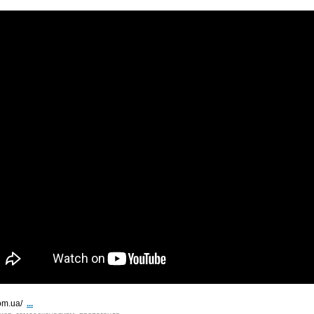
com.ua/
...