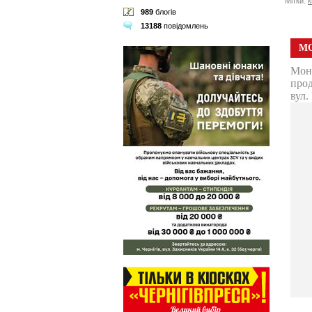
Мітки:
к
989
блогів
13188
повідомлень