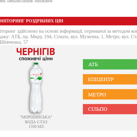
иев
,
гомосексуализм
,
пропаганда