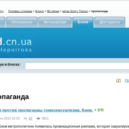
Головна сторінка
»
Блоги
»
Всі мітки
»
мітки блогу Trezvo
»
пропаганда
йту
Оголошення
Фотоальбоми
Блоги
Для туриста
к в блогах:
Пр
опаганда
я против пропаганды гомосексуализма. Киев.
+ 8'R
го 2013 22:33
63
3611
ском метрополитене появилась провокационная реклама, которая завуалиров