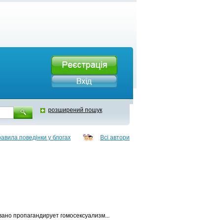
розширений пошук
авила поведінки у блогах
Всі автори
ано пропагандирует гомосексуализм...