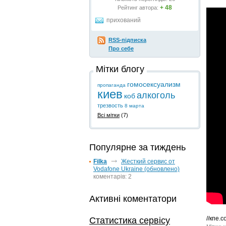
+ 48
Рейтинг автора:
прихований
RSS-підписка
Про себе
Мітки блогу
гомосексуализм
пропаганда
киев
алкоголь
коб
трезвость
8 марта
Всі мітки
(7)
Популярне за тиждень
Filka
Жесткий сервис от
Vodafone Ukraine (обновлено)
коментарів: 2
Активні коментатори
//кпе.
Статистика сервісу