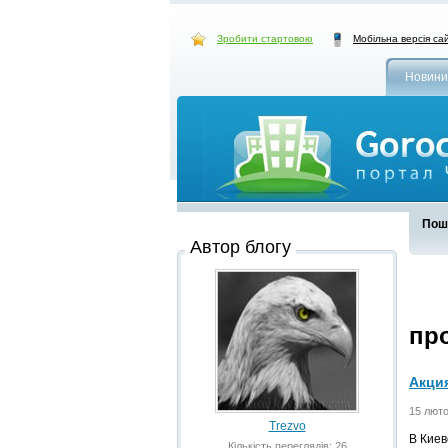
Зробити стартовою
Мобільна версія са
Новини
Пошу
Автор блогу
пр
Акци
15 люто
Trezvo
В Киев
Кількість переглядів: 26