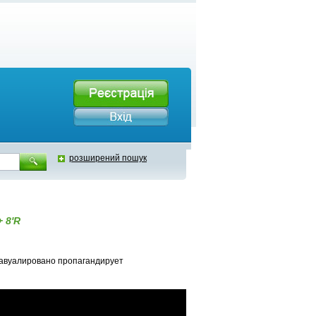
розширений пошук
+ 8'R
завуалировано пропагандирует