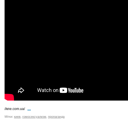
...
//кпе.com.ua/
Мітки:
киев
,
гомосексуализм
,
пропаганда