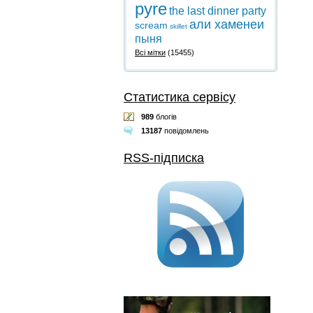
pyre
the last dinner party
али хаменеи
scream
skillet
пыня
Всі мітки
(15455)
Статистика сервісу
989
блогів
13187
повідомлень
RSS-підписка