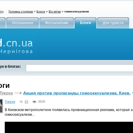
Головна сторінка
»
Блоги
»
Всі мітки
»
гомосексуализм
йту
Оголошення
Фотоальбоми
Блоги
Для туриста
к в блогах:
оги
Trezvo
Акция против пропаганды гомосексуализма. Киев.
Trezvo
63
3609
В Киевском метрополитене появилась провокационная реклама, которая 
гомосексуализм...