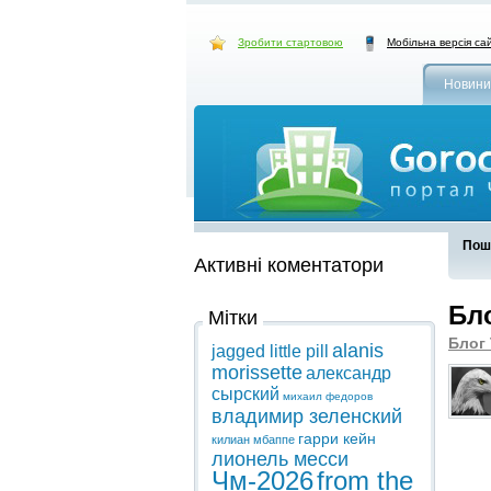
Зробити стартовою
Мобільна версія са
Новини
Пошу
Активні коментатори
Бл
Мітки
Блог 
alanis
jagged little pill
morissette
александр
сырский
михаил федоров
владимир зеленский
гарри кейн
килиан мбаппе
лионель месси
Чм-2026
from the