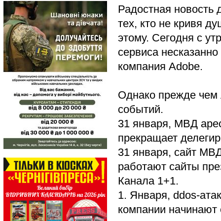
Радостная новость д
тех, кто не кривя д
этому. Сегодня с ут
сервиса несказанно
компания Adobe.
Однако прежде чем 
событий.
31 января, МВД аре
прекращает делеги
31 января, сайт МВ
работают сайты пре
Канала 1+1.
1. Января, ddos-ат
компании начинают 