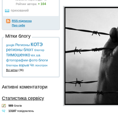
+ 104
Рейтинг автора:
прихований
RSS-підписка
Про себе
Мітки блогу
котэ
Регионы
google
регионы
блогг
блоггер
тимошенко
ex.ua
фтогорафии
фото
блоги
взрыв
Чп
блоггеры
лохотрон
Всі мітки
(36)
Активні коментатори
Статистика сервісу
989
блогів
13187
повідомлень