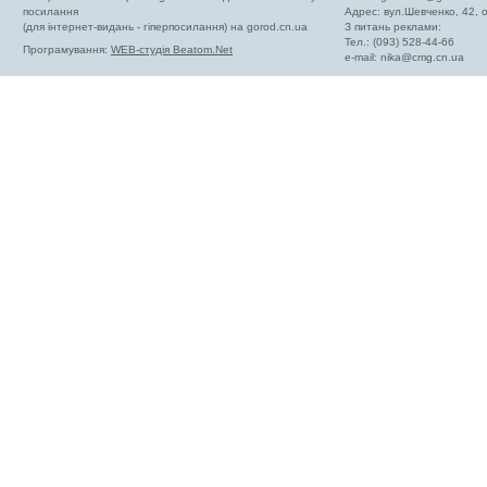
посилання
Адрес: вул.Шевченко, 42,
(для інтернет-видань - гіперпосилання) на gorod.cn.ua
З питань реклами:
Тел.: (093) 528-44-66
Програмування:
WEB-студія Beatom.Net
e-mail:
nika@cmg.cn.ua