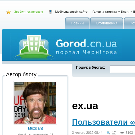
Зробити стартовою
Головна сторінка
»
Блоги
»
В
Мобільна версія сайту
Новини
Оголошення
Фо
Пошук в блогах:
Автор блогу
ex.ua
Пользователи «
Muzicant
3 лютого 2012 08:44
17
3103
Кількість переглядів: 49