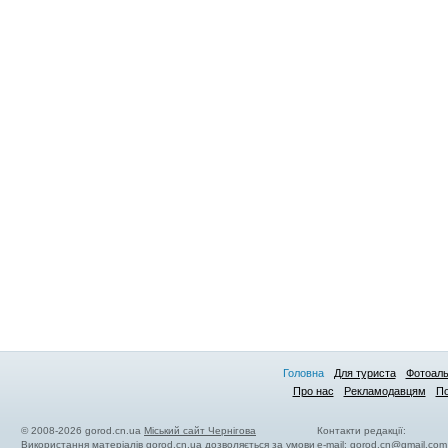
Головна
Для туриста
Фотоал
Про нас
Рекламодавцям
По
© 2008-2026 gorod.cn.ua
Міський сайт Чернігова
Контакти редакції:
Використання матеріалів gorod.cn.ua дозволяється за умови
e-mail:
gorod.cn@gmail.com