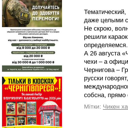
Тематический,
даже целыми 
Не скрою, волн
решили караок
определяемся.
А 26 августа «
чехи – а офиц
Чернигова – Г
русски говорят
международном
собсна, прямо
Мітки:
Чикен ха