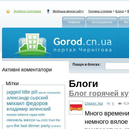
Зробити стартовою
Головна сторінка
»
Блоги
»
В
Мобільна версія сайту
Новини
Оголошення
Фо
Пошук в блогах:
Активні коментатори
Блоги
Мітки
Блог горячей ку
jagged little pill
alanis morissette
александр сырский
михаил федоров
Chicken_Hut
4
413
владимир зеленский
Много времени
килиан мбаппе
гарри кейн
лионель месси
немного вялое 
from the
Чм-2026
the last dinner party
pyre
scream