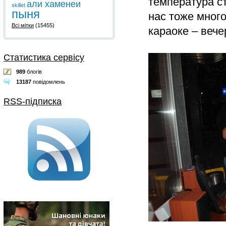
температура ст
али хаменеи
skillet
пыня
нас тоже мног
Всі мітки
(15455)
караоке – вече
Статистика сервісу
989
блогів
13187
повідомлень
RSS-підписка