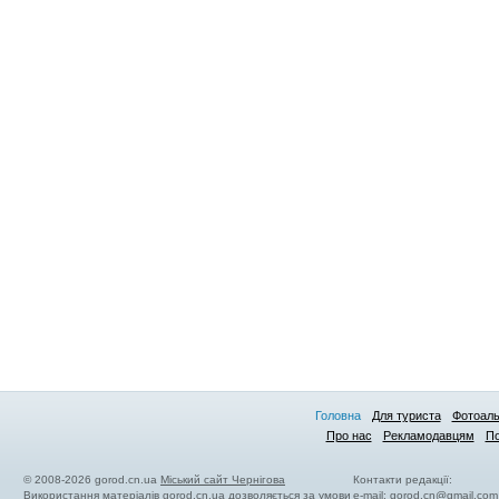
Головна
Для туриста
Фотоал
Про нас
Рекламодавцям
По
© 2008-2026 gorod.cn.ua
Міський сайт Чернігова
Контакти редакції:
Використання матеріалів gorod.cn.ua дозволяється за умови
e-mail:
gorod.cn@gmail.com