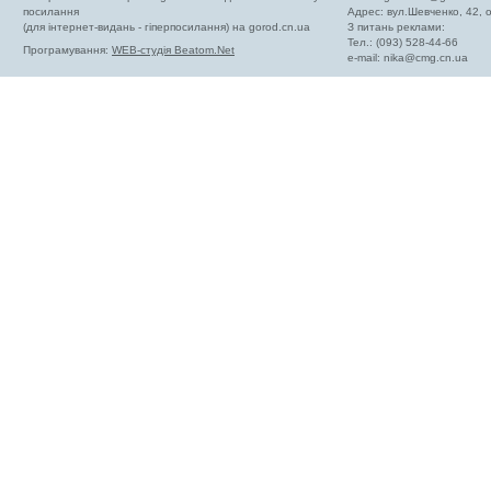
посилання
Адрес: вул.Шевченко, 42,
(для інтернет-видань - гіперпосилання) на gorod.cn.ua
З питань реклами:
Тел.: (093) 528-44-66
Програмування:
WEB-студія Beatom.Net
e-mail:
nika@cmg.cn.ua