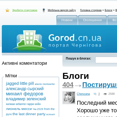
Зробити стартовою
Головна сторінка
»
Блоги
»
В
Мобільна версія сайту
Новини
Оголошення
Фо
Пошук в блогах:
Активні коментатори
Блоги
Мітки
404
Постируш
jagged little pill
alanis morissette
александр сырский
михаил федоров
Chenzana
3
2588
владимир зеленский
Последний мес
килиан мбаппе
гарри кейн
лионель месси
Хорошо уже то,
from the
Чм-2026
the last dinner party
pyre
scream