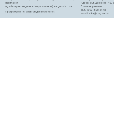
посилання
Адрес: вул.Шевченко, 42,
(для інтернет-видань - гіперпосилання) на gorod.cn.ua
З питань реклами:
Тел.: (093) 528-44-66
Програмування:
WEB-студія Beatom.Net
e-mail:
nika@cmg.cn.ua