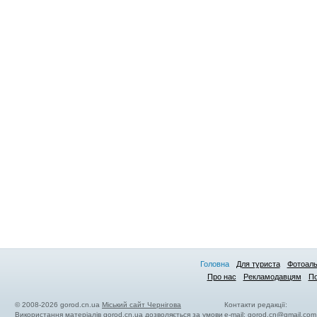
Головна
Для туриста
Фотоал
Про нас
Рекламодавцям
По
© 2008-2026 gorod.cn.ua
Міський сайт Чернігова
Контакти редакції:
Використання матеріалів gorod.cn.ua дозволяється за умови
e-mail:
gorod.cn@gmail.com