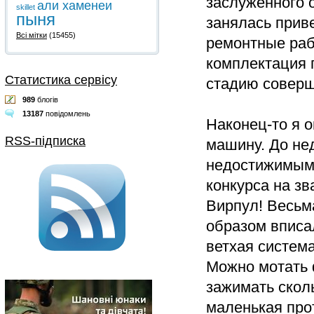
заслуженного о
али хаменеи
skillet
пыня
занялась прив
Всі мітки
(15455)
ремонтные раб
комплектация 
Статистика сервісу
стадию соверш
989
блогів
13187
повідомлень
Наконец-то я 
RSS-підписка
машину. До не
недостижимым.
конкурса на зв
Вирпул! Весьм
образом вписа
ветхая систем
Можно мотать 
зажимать сколь
маленькая про