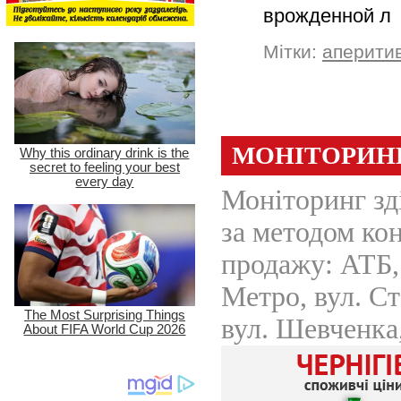
врожденной 
Мітки:
аперити