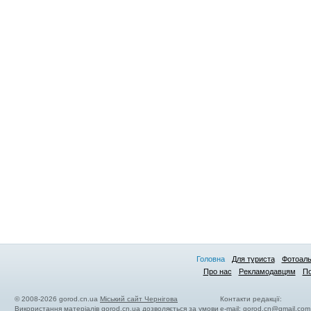
Головна
Для туриста
Фотоал
Про нас
Рекламодавцям
По
© 2008-2026 gorod.cn.ua
Міський сайт Чернігова
Контакти редакції:
Використання матеріалів gorod.cn.ua дозволяється за умови
e-mail:
gorod.cn@gmail.com