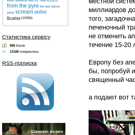
местной систем
кейн
лионель месси
from the pyre
the last dinner
миллиардов до
scream
skillet
party
того, загадочна
Всі мітки
(15456)
печеночный тра
не отменить ап
Статистика сервісу
течение 15-20 
989
блогів
13188
повідомлень
Европу без ап
RSS-підписка
бы, попробуй и
священный час
а подают вот т