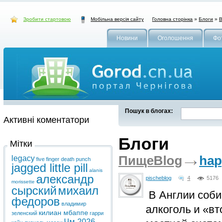
Зробити стартовою
Головна сторінка
»
Блоги
»
В
Мобільна версія сайту
Новини
Оголошення
Фо
Пошук в блогах:
Активні коментатори
Блоги
Мітки
ПищеBlog
hap
legacy
five finger death punch
jagged little pill
alanis
александр
pischeblog
4
5176
morissette
сырский
михаил
В Англии соби
федоров
владимир
алкоголь и «вт
килиан мбаппе
зеленский
гарри
Чм-2026