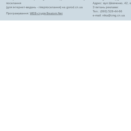
посилання
Адрес: вул.Шевченко, 42,
(для інтернет-видань - гіперпосилання) на gorod.cn.ua
З питань реклами:
Тел.: (093) 528-44-66
Програмування:
WEB-студія Beatom.Net
e-mail:
nika@cmg.cn.ua