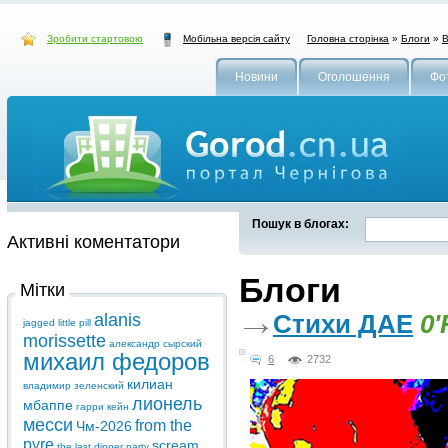
Зробити стартовою
Головна сторінка
»
Блоги
»
В
Мобільна версія сайту
Новини
Оголошення
Фо
Пошук в блогах:
Активні коментатори
Блоги
Мітки
Стихи ДАЕ
0'
alanis
jagged little pill
morissette
александр сырский
михаил федоров
6
2732
килиан
владимир зеленский
лионель
мбаппе
гарри кейн
месси
from the
Чм-2026
pyre
scream
the last dinner party