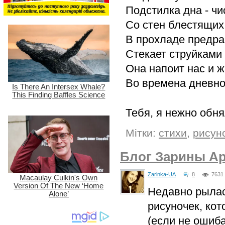
Подстилка дна - ч
Со стен блестящих
В прохладе предра
Стекает струйками 
Она напоит нас и ж
Во времена дневн
Тебя, я нежно обня
Мітки:
стихи
,
рисун
Блог Зарины Ар
Zarinka-UA
8
7631
Недавно рылась
рисуночек, ко
(если не ошиба