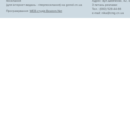
посилання
Адрес: вул.Шевченко, 42,
(для інтернет-видань - гіперпосилання) на gorod.cn.ua
З питань реклами:
Тел.: (093) 528-44-66
Програмування:
WEB-студія Beatom.Net
e-mail:
nika@cmg.cn.ua