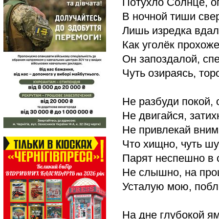
Потухло Солнце, ог
В ночной тиши све
Лишь изредка вдал
Как уголёк прохоже
Он запоздалой, сп
Чуть озираясь, тор
Не разбуди покой, 
Не двигайся, затих
Не привлекай вним
Что хищно, чуть ш
Парят неспешно в с
Не слышно, на про
Усталую мою, побл
На дне глубокой ям