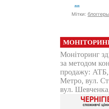
...
Мітки:
блоггер