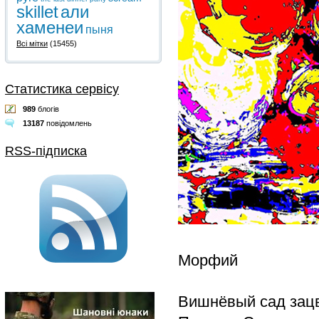
skillet
али
хаменеи
пыня
Всі мітки
(15455)
Статистика сервісу
989
блогів
13187
повідомлень
RSS-підписка
Морфий
Вишнёвый сад зац