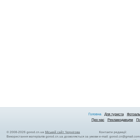
Головна
Для туриста
Фотоал
Про нас
Рекламодавцям
По
© 2008-2026 gorod.cn.ua
Міський сайт Чернігова
Контакти редакції:
Використання матеріалів gorod.cn.ua дозволяється за умови
e-mail:
gorod.cn@gmail.com