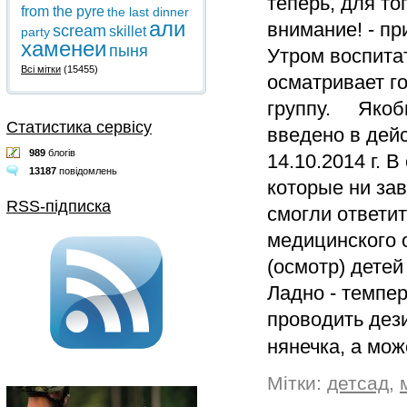
теперь, для то
from the pyre
the last dinner
али
внимание! - пр
scream
skillet
party
хаменеи
пыня
Утром воспитат
Всі мітки
(15455)
осматривает го
группу. Якобы
Статистика сервісу
введено в дей
989
блогів
14.10.2014 г. 
13187
повідомлень
которые ни за
RSS-підписка
смогли ответит
медицинского 
(осмотр) детей
Ладно - темпер
проводить дез
нянечка, а мо
Мітки:
детсад
,