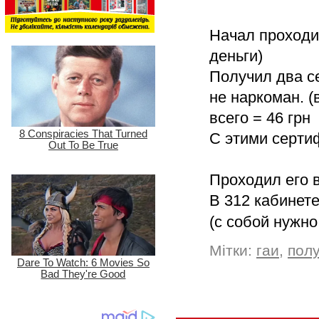
Начал проходит
деньги)
Получил два се
не наркоман. 
всего = 46 грн
С этими серти
Проходил его 
В 312 кабинете
(с собой нуж
Мітки:
гаи
,
полу