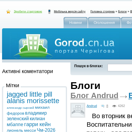
Зробити стартовою
Головна сторінка
»
Блоги
»
В
Мобільна версія сайту
Новини
Оголошення
Фо
Пошук в блогах:
Активні коментатори
Блоги
Мітки
jagged little pill
Блог Andrud
alanis morissette
Andrud
8
4262
михаил
александр сырский
владимир
федоров
Во вторник ве
зеленский
килиан
Воспитательни
гарри кейн
мбаппе
Чм-2026
лионель месси