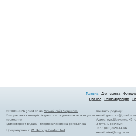
Головна
Для туриста
Фотоал
Про нас
Рекламодавцям
По
© 2008-2026 gorod.cn.ua
Міський сайт Чернігова
Контакти редакції:
Використання матеріалів gorod.cn.ua дозволяється за умови
e-mail:
gorod.cn@gmail.com
посилання
Адрес: вул.Шевченко, 42,
(для інтернет-видань - гіперпосилання) на gorod.cn.ua
З питань реклами:
Тел.: (093) 528-44-66
Програмування:
WEB-студія Beatom.Net
e-mail:
nika@cmg.cn.ua