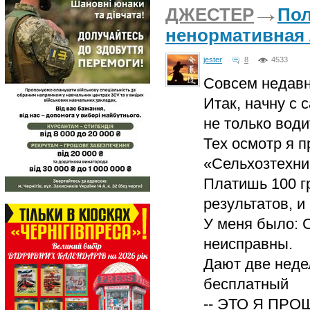
ДЖЕСТЕР
Пол
ненормативная 
jester
8
4533
Совсем недавно
Итак, начну с 
не только води
Тех осмотр я п
«Сельхозтехни
Платишь 100 г
результатов, и
У меня было: 
неисправны.
Дают две неде
бесплатный
-- ЭТО Я ПРО