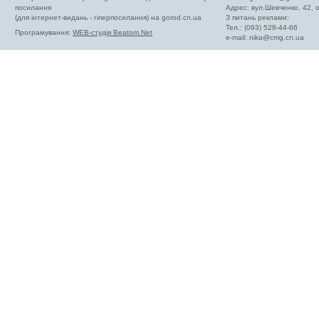
посилання
Адрес: вул.Шевченко, 42,
(для інтернет-видань - гіперпосилання) на gorod.cn.ua
З питань реклами:
Тел.: (093) 528-44-66
Програмування:
WEB-студія Beatom.Net
e-mail:
nika@cmg.cn.ua