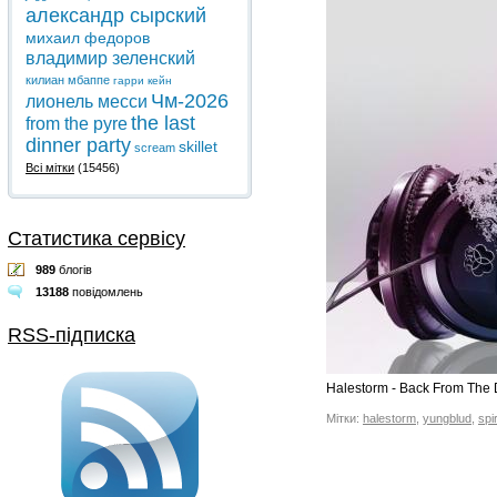
александр сырский
михаил федоров
владимир зеленский
килиан мбаппе
гарри кейн
Чм-2026
лионель месси
the last
from the pyre
dinner party
skillet
scream
Всі мітки
(15456)
Статистика сервісу
989
блогів
13188
повідомлень
RSS-підписка
Halestorm - Back From The 
Мітки:
halestorm
,
yungblud
,
spi