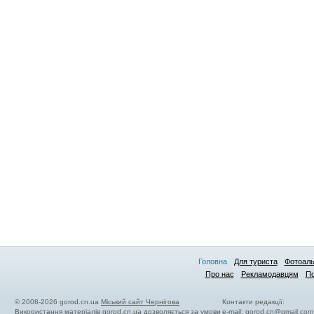
Головна
Для туриста
Фотоал
Про нас
Рекламодавцям
По
© 2008-2026 gorod.cn.ua
Міський сайт Чернігова
Контакти редакції:
Використання матеріалів gorod.cn.ua дозволяється за умови
e-mail:
gorod.cn@gmail.com