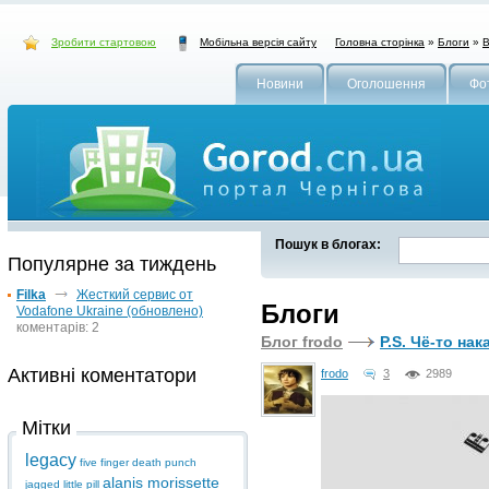
Зробити стартовою
Головна сторінка
»
Блоги
»
В
Мобільна версія сайту
Новини
Оголошення
Фо
Пошук в блогах:
Популярне за тиждень
Filka
Жесткий сервис от
Блоги
Vodafone Ukraine (обновлено)
коментарів: 2
Блог frodo
P.S. Чё-то нак
Активні коментатори
frodo
3
2989
Мітки
legacy
five finger death punch
alanis morissette
jagged little pill