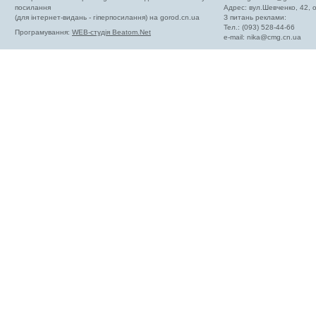
посилання
Адрес: вул.Шевченко, 42,
(для інтернет-видань - гіперпосилання) на gorod.cn.ua
З питань реклами:
Тел.: (093) 528-44-66
Програмування:
WEB-студія Beatom.Net
e-mail:
nika@cmg.cn.ua