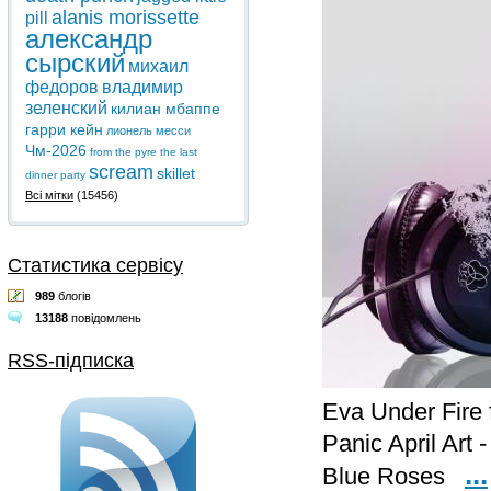
alanis morissette
pill
александр
сырский
михаил
федоров
владимир
зеленский
килиан мбаппе
гарри кейн
лионель месси
Чм-2026
from the pyre
the last
scream
skillet
dinner party
Всі мітки
(15456)
Статистика сервісу
989
блогів
13188
повідомлень
RSS-підписка
Eva Under Fire
Panic April Art -
...
Blue Roses