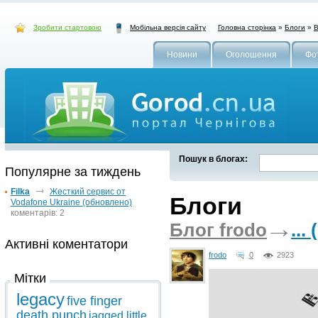
Зробити стартовою
Головна сторінка
»
Блоги
»
В
Мобільна версія сайту
Новини
Оголошення
Фо
Пошук в блогах:
Популярне за тиждень
Filka
Жесткий сервис от
Блоги
Vodafone Ukraine (обновлено)
коментарів: 2
Блог frodo
...
Активні коментатори
frodo
0
2923
Мітки
legacy
five finger
death punch
jagged little