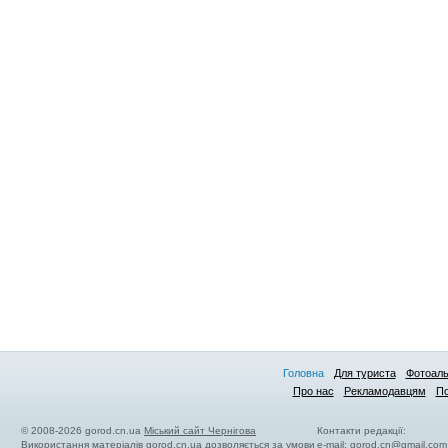
Головна
Для туриста
Фотоал
Про нас
Рекламодавцям
По
© 2008-2026 gorod.cn.ua
Міський сайт Чернігова
Контакти редакції:
Використання матеріалів gorod.cn.ua дозволяється за умови
e-mail:
gorod.cn@gmail.com