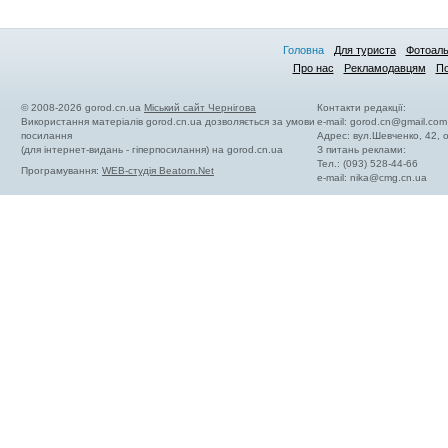
Головна
Для туриста
Фотоал
Про нас
Рекламодавцям
По
© 2008-2026 gorod.cn.ua
Міський сайт Чернігова
Контакти редакції:
Використання матеріалів gorod.cn.ua дозволяється за умови
e-mail:
gorod.cn@gmail.com
посилання
Адрес: вул.Шевченко, 42,
(для інтернет-видань - гіперпосилання) на gorod.cn.ua
З питань реклами:
Тел.: (093) 528-44-66
Програмування:
WEB-студія Beatom.Net
e-mail:
nika@cmg.cn.ua