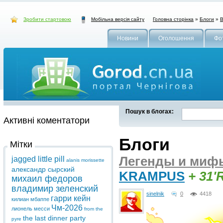
Зробити стартовою
Головна сторінка
»
Блоги
»
В
Мобільна версія сайту
Новини
Оголошення
Фо
Пошук в блогах:
Активні коментатори
Блоги
Мітки
Легенды и мифы
jagged little pill
alanis morissette
александр сырский
KRAMPUS
+ 31'
михаил федоров
владимир зеленский
sinelnik
0
4418
гарри кейн
килиан мбаппе
Чм-2026
лионель месси
from the
the last dinner party
pyre