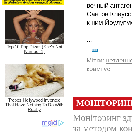
вечный антагон
Сантов Клаусо
к ним Йоулупук
...
...
Мітки:
нетленн
крампус