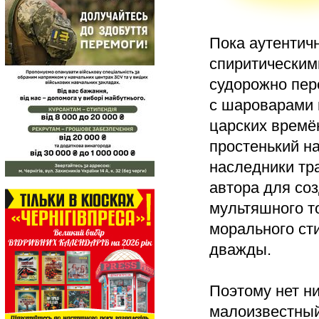
Пока аутентич
спиритическим
судорожно пер
с шароварами 
царских времё
простенький н
наследники тр
автора для со
мультяшного то
морального ст
дважды.
Поэтому нет ни
малоизвестный