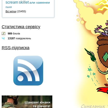
scream
skillet
али хаменеи
пыня
Всі мітки
(15455)
Статистика сервісу
989
блогів
13187
повідомлень
RSS-підписка