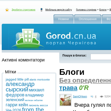
Зробити стартовою
Головна сторінка
»
Блоги
»
В
Мобільна версія сайту
Новини
Оголошення
Фо
Пошук в блогах:
Активні коментатори
Блоги
Мітки
Без определенн
jagged little pill
alanis morissette
александр
трава
0'R
сырский
михаил
федоров
владимир
SamOHeen
4
5204
зеленский
килиан мбаппе
Вчера гулял по
гарри кейн
лионель месси
from the
Чм-2026