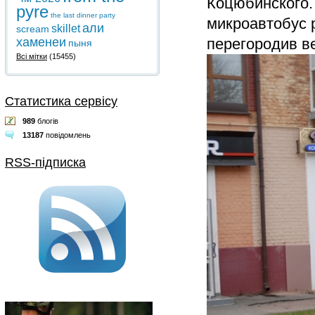
Коцюбинского.
pyre
the last dinner party
микроавтобус р
али
skillet
scream
хаменеи
перегородив в
пыня
Всі мітки
(15455)
Статистика сервісу
989
блогів
13187
повідомлень
RSS-підписка