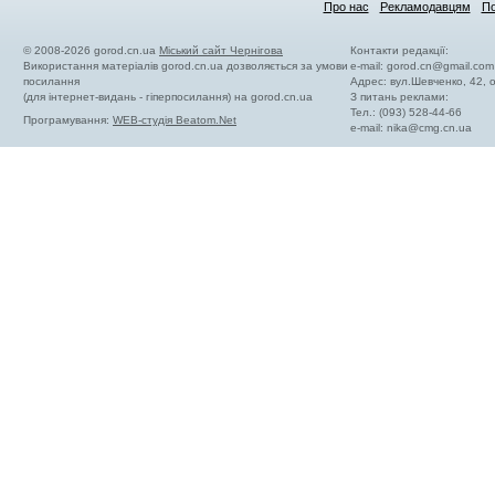
Про нас
Рекламодавцям
По
© 2008-2026 gorod.cn.ua
Міський сайт Чернігова
Контакти редакції:
Використання матеріалів gorod.cn.ua дозволяється за умови
e-mail:
gorod.cn@gmail.com
посилання
Адрес: вул.Шевченко, 42,
(для інтернет-видань - гіперпосилання) на gorod.cn.ua
З питань реклами:
Тел.: (093) 528-44-66
Програмування:
WEB-студія Beatom.Net
e-mail:
nika@cmg.cn.ua