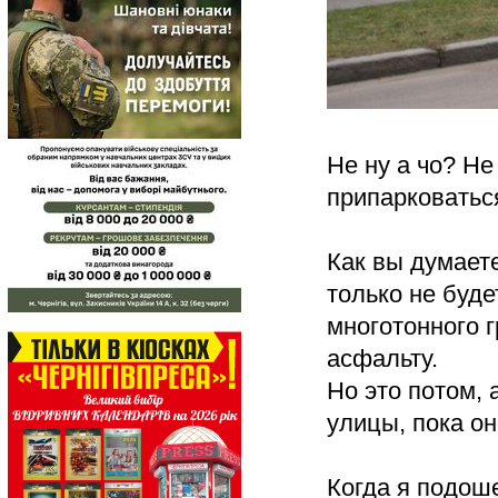
Не ну а чо? Не
припарковатьс
Как вы думаете
только не буде
многотонного г
асфальту.
Но это потом, 
улицы, пока он
Когда я подош