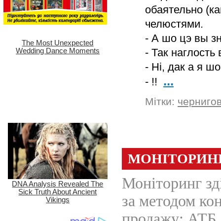
обаятельно (к
челюстями.
- А шо цэ вы 
- Так наглость
- Ні, дак а я шо
...
- !!
Мітки:
черниго