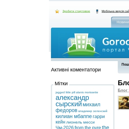
Зробити стартовою
Мобільна версія са
Новини
Пошу
Активні коментатори
Бл
Мітки
Блог 
jagged little pill
alanis morissette
александр
сырский
михаил
федоров
владимир зеленский
килиан мбаппе
гарри
кейн
лионель месси
the
Чм-2026
from the pyre