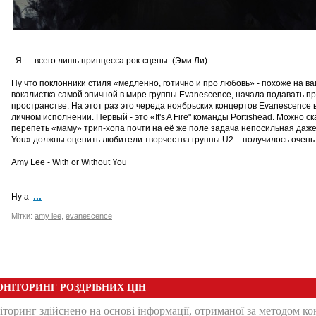
Я — всего лишь принцесса рок-сцены. (Эми Ли)
Ну что поклонники стиля «медленно, готично и про любовь» - похоже на в
вокалистка самой эпичной в мире группы Evanescence, начала подавать п
пространстве. На этот раз это череда ноябрьских концертов Evanescence 
личном исполнении. Первый - это «It's A Fire" команды Portishead. Можно ск
перепеть «маму» трип-хопа почти на её же поле задача непосильная даже Э
You» должны оценить любители творчества группы U2 – получилось очень
Amy Lee - With or Without You
...
Ну а
Мітки:
amy lee
,
evanescence