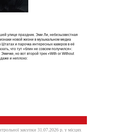
ашей улице праздник. Эми Ли, небезызвестная
ризнаки новой жизни в музыкальном медиа
в Штатах и парочка интересных каверов в её
азать, что тут «блин не совсем получился»:
мичке, но вот второй трек «With or Without
 даже и неплохо: