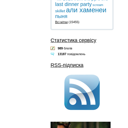
last dinner party
scream
али хаменеи
skillet
пыня
Всі мітки
(15455)
Статистика сервісу
989
блогів
13187
повідомлень
RSS-підписка