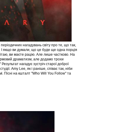
і періодичних нагадувань світу про те, що так,
. І якщо ви думали, що це буде ще одна порція
таю, ви маєте рацію. Але лише частково. На
фірмовий драматизм, але додамо трохи
 Результат нагадує зустріч старої доброї
удії. Amy Lee, як і раніше, співає так, ніби
і. Пісні на кшталт "Who Will You Follow" та