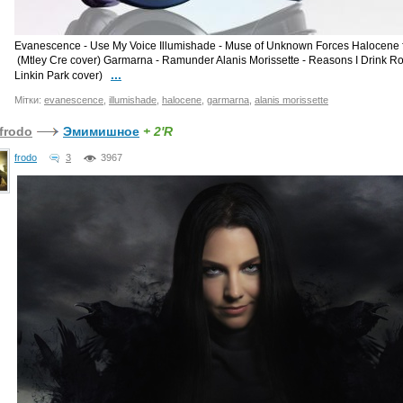
Evanescence - Use My Voice Illumishade - Muse of Unknown Forces Halocene fe
(Mtley Cre cover) Garmarna - Ramunder Alanis Morissette - Reasons I Drink 
...
Linkin Park cover)
Мітки:
evanescence
,
illumishade
,
halocene
,
garmarna
,
alanis morissette
frodo
Эмимишное
+ 2'R
frodo
3
3967