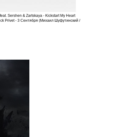
at. Sershen & Zartskaya - Kickstart My Heart
Rock Privet - 3 Сентября (Михаил Шуфутинский /