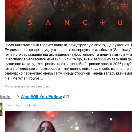
Після багатьох років творчих пошуків, саундтреків до всього, що рухається, 
Evanescence все ще існує, гурт нарешті повернувся з альбомом "Sanctuary"
готичного страждання під акомпанемент фортепіано та дощу за вікном — ві
"Sanctuary" Evanescence ніби вирішили: "А що, як ми залишимо весь наш 
сучасного металу, електроніки та екзистенційної тривоги зразка 2026 року?"
готичної королеви з продюсером, який щойно відкрив для себе всі плагіни в ст
одночасно переживає кінець світу, кінець стосунків і кінець запасу кави в дом
...
"Tell Me When You've
Мітки:
evanescence
,
sanctuary
frodo
Who Will You Follow
0'R
frodo
0
428