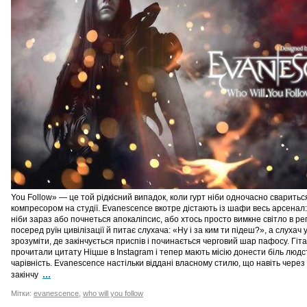
You Follow» — це той рідкісний випадок, коли гурт ніби одночасно свариться
компресором на студії. Evanescence вкотре дістають із шафи весь арсенал: т
ніби зараз або почнеться апокаліпсис, або хтось просто вимкне світло в репе
посеред руїн цивілізації й питає слухача: «Ну і за ким ти підеш?», а слуха
зрозуміти, де закінчується приспів і починається черговий шар пафосу. Гіт
прочитали цитату Ніцше в Instagram і тепер мають місію донести біль людс
чарівність. Evanescence настільки віддані власному стилю, що навіть через 
...
закінчу
Мітки:
evanescence
,
who will you follow