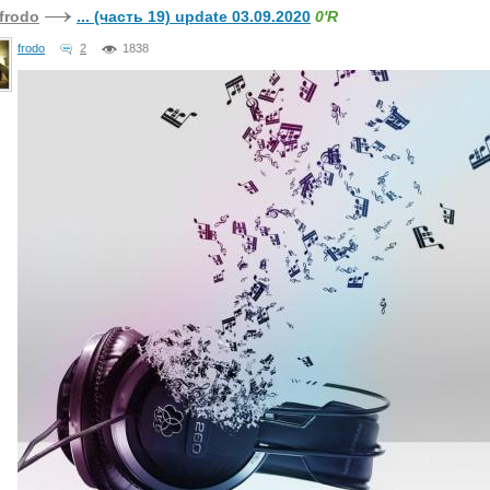
frodo
... (часть 19) update 03.09.2020
0'R
frodo
2
1838