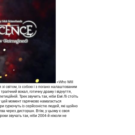
«Who Will
 зі світом, із собою і з погано налаштованим
рагічний вокал, готичну драму і відчуття,
тиційній. Трек звучить так, ніби Емі Лі стоїть
ч у цей момент гарячково намагається
ари гуркочуть із серйозністю людей, які щойно
тва через дисторшн. Втім, у цьому є своя
роки звучать так, ніби 2004-й ніколи не