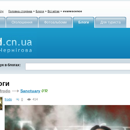
Головна сторінка
»
Блоги
»
Всі мітки
»
evanescence
йту
Оголошення
Фотоальбоми
Блоги
Для туриста
к в блогах:
оги
frodo
Sanctuary
0'R
frodo
0
414