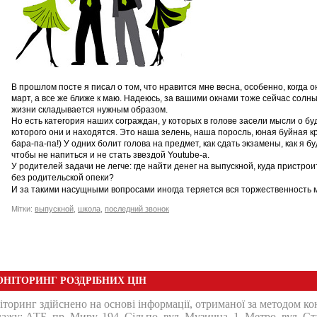
В прошлом посте я писал о том, что нравится мне весна, особенно, когда о
март, а все же ближе к маю. Надеюсь, за вашими окнами тоже сейчас солны
жизни складывается нужным образом.
Но есть категория наших сограждан, у которых в голове засели мысли о б
которого они и находятся. Это наша зелень, наша поросль, юная буйная кр
бара-па-па!) У одних болит голова на предмет, как сдать экзамены, как я б
чтобы не напиться и не стать звездой Youtube-a.
У родителей задачи не легче: где найти денег на выпускной, куда пристро
без родительской опеки?
И за такими насущными вопросами иногда теряется вся торжественность
Мітки:
выпускной
,
школа
,
последний звонок