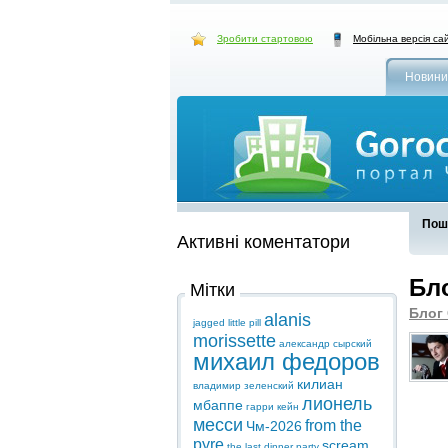
Зробити стартовою
Мобільна версія са
Новини
Пошу
Активні коментатори
Бл
Мітки
Блог
alanis
jagged little pill
morissette
александр сырский
михаил федоров
килиан
владимир зеленский
лионель
мбаппе
гарри кейн
месси
from the
Чм-2026
pyre
scream
the last dinner party