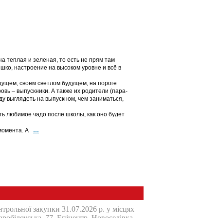
на теплая и зеленая, то есть не прям там
шко, настроение на высоком уровне и всё в
удущем, своем светлом будущем, на пороге
овь – выпускники. А также их родители (пара-
уду выглядеть на выпускном, чем заниматься,
ить любимое чадо после школы, как оно будет
...
 момента. А