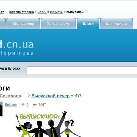
Головна сторінка
»
Блоги
»
Всі мітки
»
выпускной
йту
Оголошення
Фотоальбоми
Блоги
Для туриста
к в блогах:
оги
 Соколова
Выпускной вечер
+ 4'R
Sokolov
9
7967