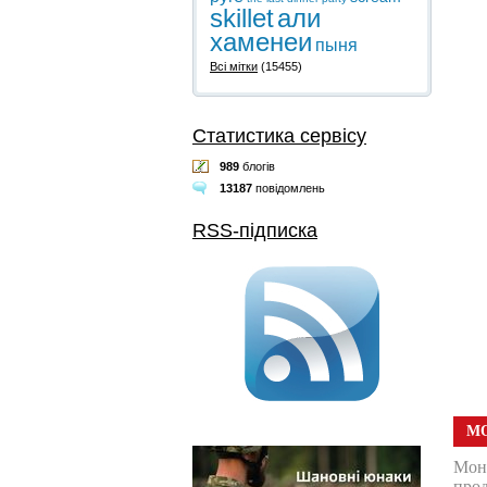
skillet
али
хаменеи
пыня
Всі мітки
(15455)
Статистика сервісу
989
блогів
13187
повідомлень
RSS-підписка