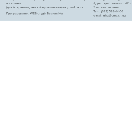
посилання
Адрес: вул.Шевченко, 42,
(для інтернет-видань - гіперпосилання) на gorod.cn.ua
З питань реклами:
Тел.: (093) 528-44-66
Програмування:
WEB-студія Beatom.Net
e-mail:
nika@cmg.cn.ua