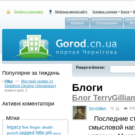
Зробити стартовою
Головна сторінка
»
Блоги
»
В
Мобільна версія сайту
Новини
Оголошення
Фо
Пошук в блогах:
Популярне за тиждень
Filka
Жесткий сервис от
Блоги
Vodafone Ukraine (обновлено)
коментарів: 2
Блог TerryGillia
Активні коментатори
TerryGilliam
11
379
Последние ста
Мітки
смысловой нагр
legacy
five finger death
jagged little pill
punch
alanis