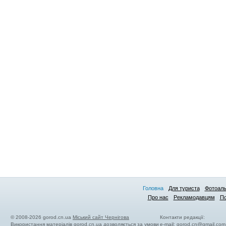
Головна
Для туриста
Фотоал
Про нас
Рекламодавцям
По
© 2008-2026 gorod.cn.ua
Міський сайт Чернігова
Контакти редакції:
Використання матеріалів gorod.cn.ua дозволяється за умови
e-mail:
gorod.cn@gmail.com