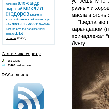
устаешь. Мног
александр
morissette
михаил
разных и хоро
сырский
федоров
масла в огонь 
владимир
килиан мбаппе
зеленский
гарри
Предлагаю пр
лионель месси
Чм-2026
кейн
карандашом (п
from the pyre
the last dinner party
skillet
scream
принадлежат "
Всі мітки
(15456)
Лунгу.
Статистика сервісу
989
блогів
13188
повідомлень
RSS-підписка