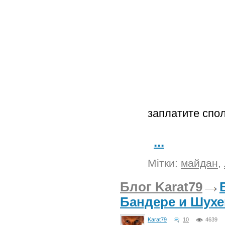
заплатите спо
...
Мітки:
майдан
,
Блог Karat79
Бандере и Шухе
Karat79
10
4639