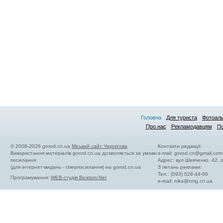
Головна
Для туриста
Фотоал
Про нас
Рекламодавцям
По
© 2008-2026 gorod.cn.ua
Міський сайт Чернігова
Контакти редакції:
Використання матеріалів gorod.cn.ua дозволяється за умови
e-mail:
gorod.cn@gmail.com
посилання
Адрес: вул.Шевченко, 42,
(для інтернет-видань - гіперпосилання) на gorod.cn.ua
З питань реклами:
Тел.: (093) 528-44-66
Програмування:
WEB-студія Beatom.Net
e-mail:
nika@cmg.cn.ua