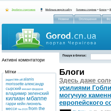
Зробити стартовою
Головна сторінка
»
Блоги
»
В
Мобільна версія сайту
Новини
Оголошення
Фо
Пошук в блогах:
Активні коментатори
Блоги
Мітки
Здесь даже солн
alanis
jagged little pill
morissette
александр
усилиями Гобл
сырский
михаил федоров
владимир зеленский
могучую каменн
килиан мбаппе
европейского с
гарри кейн
лионель
from the
месси
Чм-2026