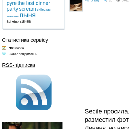
Ms_Brainy
10
5761
pyre
the last dinner
party
scream
skillet
али
пыня
хаменеи
Всі мітки
(15455)
Статистика сервісу
989
блогів
13187
повідомлень
RSS-підписка
Secile просила
разместил фот
Ленину, но ве