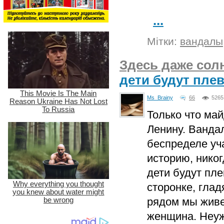
...
Мітки:
вандалы
Здесь даже солн
дети будут плев
Ms_Brainy
66
5265
Только что ма
Ленину. Ванда
беспределе уча
историю, никог
дети будут пле
сторонке, глад
рядом мы живе
женщина. Неуж