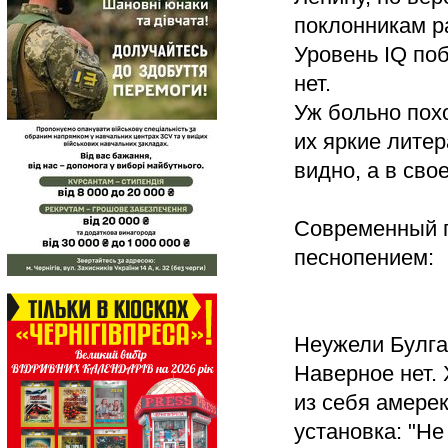
поклонникам р
Уровень IQ по
нет.
Уж больно пох
их яркие лите
видно, а в сво
Современный п
песнопением:
Неужели Булга
Наверное нет. 
из себя амере
установка: "Не