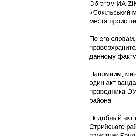
Об этом ИА ZI
«Сокільський 
места происше
По его словам
правоохраните
данному факту
Напомним, ми
один акт ванд
проводника ОУ
района.
Подобный акт 
Стрийсього ра
памятник Банд