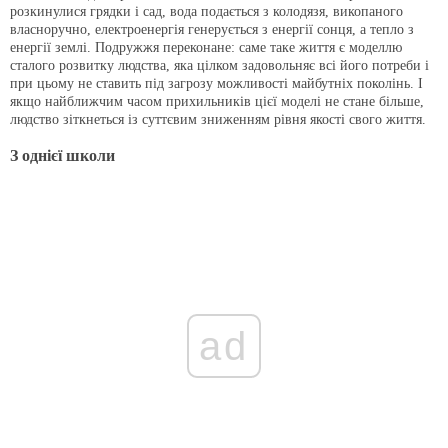
розкинулися грядки і сад, вода подається з колодязя, викопаного
власноручно, електроенергія генерується з енергії сонця, а тепло з
енергії землі. Подружжя переконане: саме таке життя є моделлю
сталого розвитку людства, яка цілком задовольняє всі його потреби і
при цьому не ставить під загрозу можливості майбутніх поколінь. І
якщо найближчим часом прихильників цієї моделі не стане більше,
людство зіткнеться із суттєвим зниженням рівня якості свого життя.
З однієї школи
ad