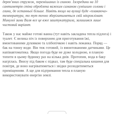
дерев’яних стружок, перемішаних із глиною. Ізсередини на 10
сантиметрів стіна оброблена важким саманом сумішшю соломи і
глини, де останньої більше. Навіть якщо на вулиці буде «плаваюча»
температура, то тут точно зберігатиметься свій мікроклімат.
Минулої зими Валя все це вже заштукатурила, залишився лише
чистовий варіант.
Також у нас майже готові ванна (тут навіть закладена тепла підлога) і
туалет. Є велика піч із поверхнею для приготування їжі,
вмонтованими духовкою та хлібопічкою і навіть лежанка. Поряд —
бак на тонну води. Він теж готовий, із вмонтованими датчиками. Це
напівавтоматика. Якщо погода буде не дуже холодною, я планую
топити в цьому будинку раз на кілька днів. Протопив, вода в баку
нагрілась. Внизу під баком є підвал, там буде спеціальна кишеня для
повітря, де воно нагріватиметься і звідки розходитиметься
приміщенням. А ще для підтримання тепла я планую
використовувати енергію землі.