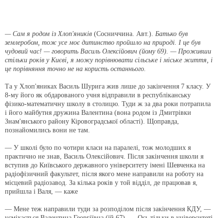
— Сам я родом із Хлоп'яників
(Сосниччина. Авт.).
Батько був
землеробом, тож усе моє дитинство пройшло на природі. І це був
чудовий час! — говорить Василь Олексійович (йому 69). — Проживши
стільки років у Києві, я можу порівнювати сільське і міське життя, і
це порівняння точно не на користь останнього.
Та у Хлоп'яниках Василь Шурига жив лише до закінчення 7 класу. У
8-му його як обдарованого учня відправили в республіканську
фізико-математичну школу в столицю. Туди ж за два роки потрапила
і його майбутня дружина Валентина (вона родом із Дмитрівки
Знам'янського району Кіровоградської області). Щоправда,
познайомились вони не там.
— У школі було по чотири класи на паралелі, тож молодших я
практично не знав, Василь Олексійович. Після закінчення школи я
вступив до Київського державного університету імені Шевченка на
радіофізичний факультет, після якого мене направили на роботу на
місцевий радіозавод. За кілька років у той відділ, де працював я,
прийшла і Валя, — каже
— Мене теж направили туди за розподілом після закінчення КДУ, —
усміхається Валентина Георгіївна (їй 67). — Ось тільки в університеті