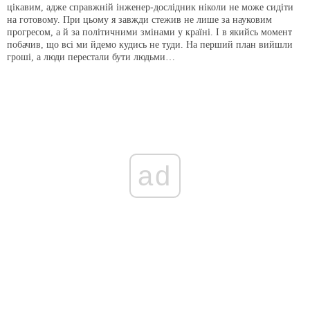
цікавим, адже справжній інженер-дослідник ніколи не може сидіти
на готовому. При цьому я завжди стежив не лише за науковим
прогресом, а й за політичними змінами у країні. І в якийсь момент
побачив, що всі ми йдемо кудись не туди. На перший план вийшли
гроші, а люди перестали бути людьми…
ad