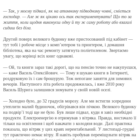
— Так, у моєму підвалі, як на атомному підводному човні, сміється
господар. — Але ж як цікаво ось так експериментувати! Що то за
життя, коли щодня виконуєш одну й ту ж саму роботу або взагалі
сидиш без діла.
Другий поверх великого будинку вже пристосований під кабінет —
тут тобі і робоче місце з комп’ютером та принтером, і домашня
бібліотека, яка на час ремонту затягнута поліетиленом. Звертаємо
увагу, що корінці всіх книг однакові.
— Ой, та книги зараз такі дорогі, що на пенсію точно не накупуєшся,
— каже Василь Олексійович. — Тому я шукаю книги в Інтернеті,
роздруковую їх і сам брошурую. Теж непогане заняття для зимових
вечорів. Наступного літа робота продовжилась, і вже 2010 року
Василь Шурига залишився зимувати у своїй новій оселі.
— Холодно було, до 32 градусів морозу. Але ми встигли зсередини
утеплити малий будиночок, обігрівався він пічкою. Великого будинку
на подвір’ї тоді ще не було. Був лише підвал, куди я завіз необхідні
продукти. Електроенергію я отримував з вітряка. Правда, вистачало її
тільки на освітлення і щоб накачати з колодязя води. Далі практика
показала, що вітряк у цих краях нерентабельний. У листопаді-грудні
тут практично немає вітру. Я навіть пробував переміщувати вітряк на