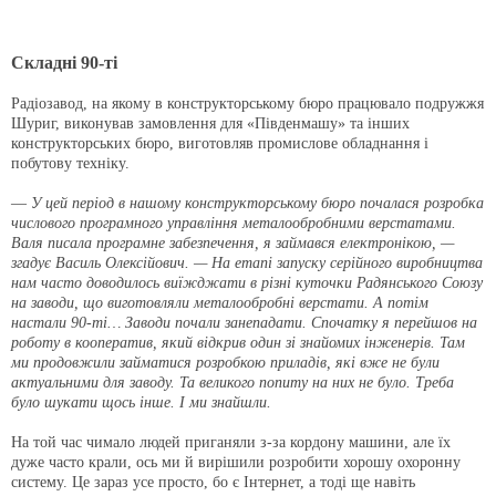
Складні 90-ті
Радіозавод, на якому в конструкторському бюро працювало подружжя
Шуриг, виконував замовлення для «Південмашу» та інших
конструкторських бюро, виготовляв промислове обладнання і
побутову техніку.
—
У цей період в нашому конструкторському бюро почалася розробка
числового програмного управління металообробними верстатами.
Валя писала програмне забезпечення, я займався електронікою, —
згадує Василь Олексійович. — На етапі запуску серійного виробництва
нам часто доводилось виїжджати в різні куточки Радянського Союзу
на заводи, що виготовляли металообробні верстати. А потім
настали 90-ті… Заводи почали занепадати. Спочатку я перейшов на
роботу в кооператив, який відкрив один зі знайомих інженерів. Там
ми продовжили займатися розробкою приладів, які вже не були
актуальними для заводу. Та великого попиту на них не було. Треба
було шукати щось інше. І ми знайшли.
На той час чимало людей приганяли з-за кордону машини, але їх
дуже часто крали, ось ми й вирішили розробити хорошу охоронну
систему. Це зараз усе просто, бо є Інтернет, а тоді ще навіть