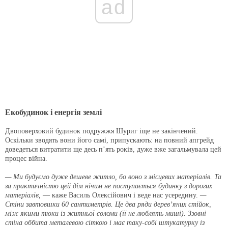
ad
Екобудинок і енергія землі
Двоповерховий будинок подружжя Шуриг іще не закінчений.
Оскільки зводять вони його самі, припускають: на повний апгрейд
доведеться витратити ще десь п’ять років, дуже вже загальмувала цей
процес війна.
— Ми будуємо дуже дешеве житло, бо воно з місцевих матеріалів. Та
за практичністю цей дім нічим не поступається будинку з дорогих
матеріалів,
— каже Василь Олексійович і веде нас усередину.
—
Стіни завтовшки 60 сантиметрів. Це два ряди дерев’яних стійок,
між якими тюки із житньої соломи (її не люблять миші). Ззовні
стіна оббита металевою сіткою і має таку-собі штукатурку із