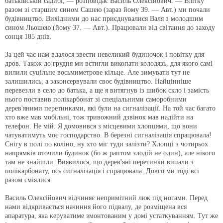
батьківській садибі, — розповідає Василь Олексійович. — Влітку
разом зі старшим сином Сашею (зараз йому 39. — Авт.) ми почали
будівництво. Вихідними до нас приєднувалися Валя з молодшим
сином Льошею (йому 37. — Авт.). Працювали від світання до заходу
сонця 185 днів.
За цей час нам вдалося звести невеликий будиночок і повітку для
дров. Також до грудня ми встигли викопати колодязь, для якого самі
вилили суцільне восьмиметрове кільце. Але зимувати тут не
залишились, а законсервували своє будівництво. Найцінніше
перевезли в село до батька, а ще я витягнув із шибок скло і замість
нього поставив полікарбонат зі спеціальними саморобними
дерев'яними перетинками, які були на сигналізації. На той час багато
хто вже мав мобільні, тож тривожний дзвінок мав надійти на
телефон. Не мій. Я домовився з місцевими хлопцями, що вони
чатуватимуть моє господарство. В березні сигналізація спрацювала!
Снігу в полі по коліно, ну хто міг туди залізти? Хлопці з чотирьох
напрямків оточили будинок (бо ж раптом злодій не один), але нікого
там не знайшли. Виявилося, що дерев'яні перетинки випали з
полікарбонату, ось сигналізація і спрацювала. Довго ми тоді всі
разом сміялися.
Василь Олексійович відчиняє непримітний люк під ногами. Перед
нами відкривається начиння його підвалу, де розміщена вся
апаратура, яка керуватиме змонтованим у домі устаткуванням. Тут же