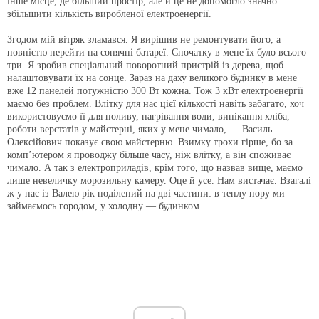
інше місце, де більший простір, але й це не допомогло значно
збільшити кількість виробленої електроенергії.
Згодом мій вітряк зламався. Я вирішив не ремонтувати його, а
повністю перейти на сонячні батареї. Спочатку в мене їх було всього
три. Я зробив спеціальний поворотний пристрій із дерева, щоб
налаштовувати їх на сонце. Зараз на даху великого будинку в мене
вже 12 панелей потужністю 300 Вт кожна. Тож 3 кВт електроенергії
маємо без проблем. Влітку для нас цієї кількості навіть забагато, хоч
використовуємо її для поливу, нагрівання води, випікання хліба,
роботи верстатів у майстерні, яких у мене чимало, — Василь
Олексійович показує свою майстерню. Взимку трохи гірше, бо за
комп’ютером я проводжу більше часу, ніж влітку, а він споживає
чимало. А так з електроприладів, крім того, що назвав вище, маємо
лише невеличку морозильну камеру. Оце й усе. Нам вистачає. Взагалі
ж у нас із Валею рік поділений на дві частини: в теплу пору ми
займаємось городом, у холодну — будинком.