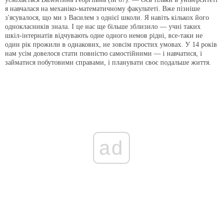
я навчалася на механіко-математичному факультеті. Вже пізніше
з'ясувалося, що ми з Василем з однієї школи. Я навіть кількох його
однокласників знала. І це нас ще більше зблизило — учні таких
шкіл-інтернатів відчувають одне одного немов рідні, все-таки не
один рік прожили в однакових, не зовсім простих умовах. У 14 років
нам усім довелося стати повністю самостійними — і навчатися, і
займатися побутовими справами, і планувати своє подальше життя.
ad