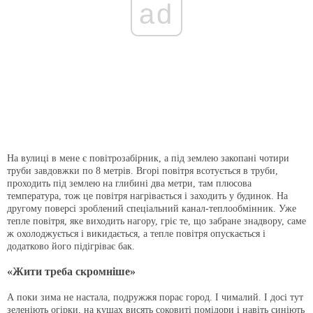
ad
На вулиці в мене є повітрозабірник, а під землею закопані чотири
труби завдовжки по 8 метрів. Вгорі повітря всотується в труби,
проходить під землею на глибині два метри, там плюсова
температура, тож це повітря нагрівається і заходить у будинок. На
другому поверсі зроблений спеціальний канал-теплообмінник. Уже
тепле повітря, яке виходить нагору, гріє те, що забране знадвору, саме
ж охолоджується і викидається, а тепле повітря опускається і
додатково його підігріває бак.
«Жити треба скромніше»
А поки зима не настала, подружжя порає город. І чималий. І досі тут
зеленіють огірки, на кущах висять соковиті помідори і навіть синіють