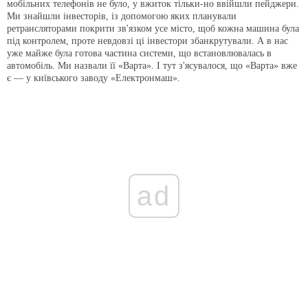
мобільних телефонів не було, у вжиток тільки-но ввійшли пейджери.
Ми знайшли інвесторів, із допомогою яких планували
ретрансляторами покрити зв'язком усе місто, щоб кожна машина була
під контролем, проте невдовзі ці інвестори збанкрутували. А в нас
уже майже була готова частина системи, що встановлювалась в
автомобіль. Ми назвали її «Варта». І тут з'ясувалося, що «Варта» вже
є — у київського заводу «Електронмаш».
ad