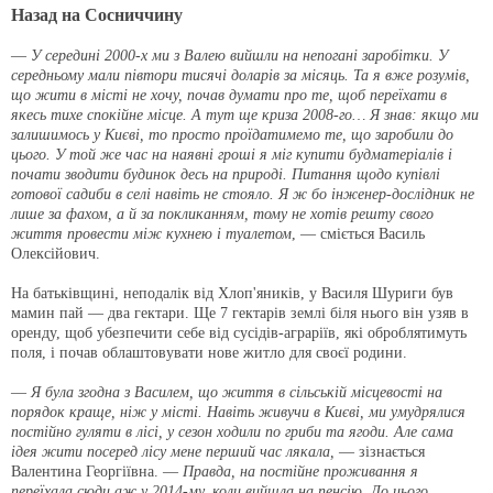
Назад на Сосниччину
—
У середині 2000-х ми з Валею вийшли на непогані заробітки. У
середньому мали півтори тисячі доларів за місяць. Та я вже розумів,
що жити в місті не хочу, почав думати про те, щоб переїхати в
якесь тихе спокійне місце. А тут ще криза 2008-го… Я знав: якщо ми
залишимось у Києві, то просто проїдатимемо те, що заробили до
цього. У той же час на наявні гроші я міг купити будматеріалів і
почати зводити будинок десь на природі. Питання щодо купівлі
готової садиби в селі навіть не стояло. Я ж бо інженер-дослідник не
лише за фахом, а й за покликанням, тому не хотів решту свого
життя провести між кухнею і туалетом
, — сміється Василь
Олексійович.
На батьківщині, неподалік від Хлоп'яників, у Василя Шуриги був
мамин пай — два гектари. Ще 7 гектарів землі біля нього він узяв в
оренду, щоб убезпечити себе від сусідів-аграріїв, які оброблятимуть
поля, і почав облаштовувати нове житло для своєї родини.
—
Я була згодна з Василем, що життя в сільській місцевості на
порядок краще, ніж у місті. Навіть живучи в Києві, ми умудрялися
постійно гуляти в лісі, у сезон ходили по гриби та ягоди. Але сама
ідея жити посеред лісу мене перший час лякала,
— зізнається
Валентина Георгіївна. —
Правда, на постійне проживання я
переїхала сюди аж у 2014-му, коли вийшла на пенсію. До цього