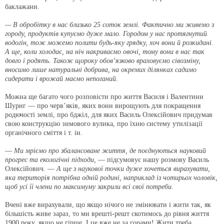
баклажани.
— В обробітку в нас близько 25 соток землі. Фактично ми живемо з
городу, продуктів купуємо дуже мало. Городом у нас протягнутий
водогін, тож можемо полити будь-яку грядку, хоч вони й розкидані.
А ще, коли холодає, на ніч накриваємо овочі, тому вони в нас так
довго і родять. Також щороку обов’язково враховуємо сівозміну,
вносимо лише натуральні добрива, на окремих ділянках садимо
сидерати і врожай маємо непоганий.
Можна ще багато чого розповісти про життя Василя і Валентини
Шуриг — про черв’яків, яких вони вирощують для покращення
родючості землі, про бджіл, для яких Василь Олексійович придумав
свою конструкцію зимового вулика, про їхню систему утилізації
органічного сміття і т. ін.
—
Ми мріємо про збалансоване життя, де поєднуються науковий
прогрес та екологічні підходи,
— підсумовує нашу розмову Василь
Олексійович. —
А ще з наукової точки дуже хочеться вирахувати,
яка територія потрібна одній родині, наприклад із чотирьох чоловік,
щоб усі її члени по максимуму закрили всі свої потреби.
Вчені вже вирахували, що якщо нічого не змінювати і жити так, як
більшість живе зараз, то ми врешті-решт скотимось до рівня життя
1900 року, якщо не гірше. І це вже не за горами! Жити треба