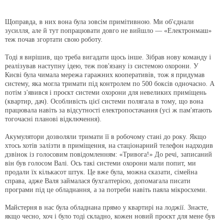
Щоправда, в них вона була зовсім примітивною. Ми об'єднали
зусилля, але й тут попрацювати довго не вийшло — «Електронмаш»
теж почав згортати свою роботу.
Тоді я вирішив, що треба вигадати щось інше. Зібрав нову команду і
реалізував наступну ідею, теж пов'язану із системою охорони. У
Києві була чимала мережа гаражних кооперативів, тож я придумав
систему, яка могла тримати під контролем по 500 боксів одночасно. А
потім з'явився і проєкт системи охорони для невеликих приміщень
(квартир, дач). Особливість цієї системи полягала в тому, що вона
працювала навіть за відсутності електропостачання (усі ж пам'ятають
тогочасні планові відключення).
Акумулятори дозволяли тримати її в робочому стані до року. Якщо
хтось хотів залізти в приміщення, на стаціонарний телефон надходив
дзвінок із голосовим повідомленням: «Тривога!» До речі, записаний
він був голосом Валі. Ось такі системи охорони мали попит, ми
продали їх кількасот штук. Це вже була, можна сказати, сімейна
справа, адже Валя займалася бухгалтерією, допомагала писати
програми під це обладнання, а за потреби навіть паяла мікросхеми.
Майстерня в нас була обладнана прямо у квартирі на лоджії. Знаєте,
якщо чесно, хоч і було тоді складно, кожен новий проєкт для мене був