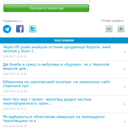
Розмір шрифта:
Поділитись у:
інші новини
Через 85 років знайшли останки уродженця Коропа, який
загинув у боях 1...
2026-08-07 12:03:58
Дві бомби в сумці та вибухівка в «бургері»: як у Чернігові
викрили див...
2026-08-07 10:58:03
Кібератака на чернігівський колегіум: на зламаному сайті
з’явилися про...
2026-08-07 10:38:46
Авто без черг і тривог: чернігівці дедалі частіше
переоформлюють транс...
2026-08-07 10:11:21
Як відбувається обов’язкова евакуація на прикордонні
Чернігівщини та к...
2026-08-07 09:49:39