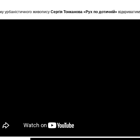
ку урбаністичного живопису
Сергія Тонканова «Рух по дотичній»
відкриватиму