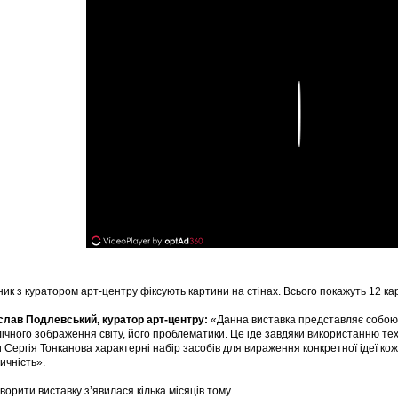
Play
ик з куратором арт-центру фіксують картини на стінах. Всього покажуть 12 карт
слав Подлевський, куратор арт-центру:
«Данна виставка представляє собою
ічного зображення світу, його проблематики. Це іде завдяки використанню техн
 Сергія Тонканова характерні набір засобів для вираження конкретної ідеї кожн
ичність».
творити виставку з’явилася кілька місяців тому.