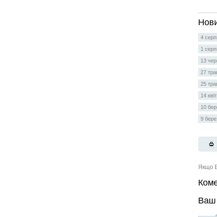
Нови
4 серп
1 серп
13 чер
27 тра
25 тра
14 кві
10 бер
9 бере
Якщо В
Коме
Ваш