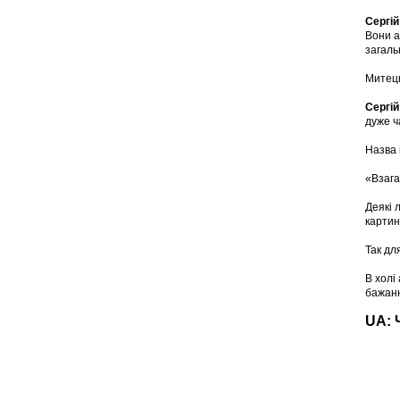
Сергій
Вони а
загаль
Митець
Сергій
дуже ч
Назва 
«Взага
Деякі 
картин
Так дл
В холі
бажан
UA: 