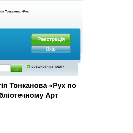
ія Тонканова «Рух по дотичній» відкриватимуть сьогодні в Бібліотечному Арт Центрі (в
розширений пошук
ія Тонканова «Рух по
ібліотечному Арт