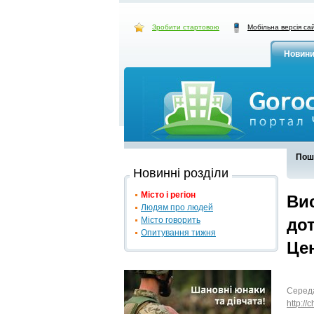
Зробити стартовою
Мобільна версія са
Новин
Пош
Новинні розділи
Місто і регіон
Ви
Людям про людей
Місто говорить
дот
Опитування тижня
Цен
Середа
http://