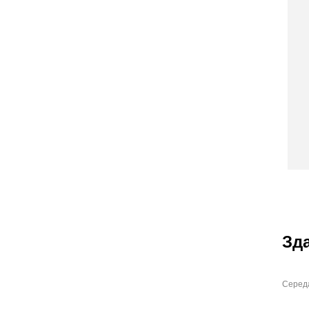
Зд
Середа