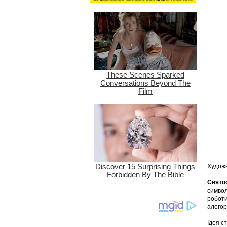
Художн
Свято
символ
роботи
алегор
Ідея с