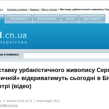
Головна сторінка
»
Новини
»
Місто і регіон
»
Виставку урбаністичного живопису Серг
йту
и
Оголошення
Фотоальбоми
Блоги
Для туриста
ук в новинах:
ставку урбаністичного живопису Серг
ичній» відкриватимуть сьогодні в Б
трі (відео)
, 17 жовтня 2018 16:11 | Переглядів: 2522
chodtrk.com.ua