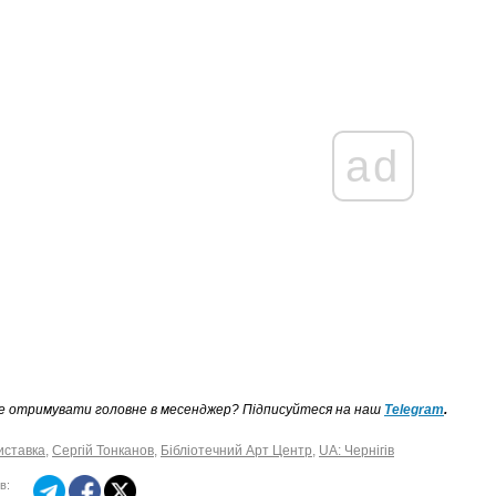
ad
е отримувати головне в месенджер? Підписуйтеся на наш
Telegram
.
иставка
,
Сергій Тонканов
,
Бібліотечний Арт Центр
,
UA: Чернігів
в: