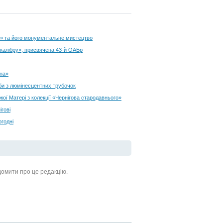
я» та його монументальне мистецтво
 калібру», присвячена 43-й ОАБр
ина»
би з люмінесцентних трубочок
жої Матері з колекції «Чернігова стародавнього»
гові
огодні
ідомити про це редакцію.