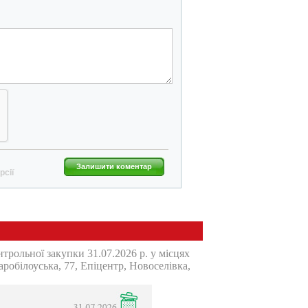
Залишити коментар
рсії