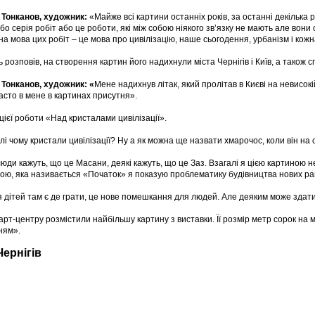
 Тонканов, художник:
«Майже всі картини останніх років, за останні декілька ро
бо серія робіт або це роботи, які між собою ніякого зв’язку не мають але вони
на мова цих робіт – це мова про цивілізацію, наше сьогодення, урбанізм і кожна 
 розповів, на створення картин його надихнули міста Чернігів і Київ, а також 
 Тонканов, художник: «
Мене надихнув літак, який пролітав в Києві на невисокі
асто в мене в картинах присутня».
цієї роботи «Над кристалами цивілізації».
лі чому кристали цивілізації? Ну а як можна ще назвати хмарочос, коли він на 
люди кажуть, що це Масани, деякі кажуть, що це Заз. Взагалі я цією картиною не
ою, яка називається «Початок» я показую проблематику будівництва нових ра
я дітей там є де грати, це нове помешкання для людей. Але деяким може здати
 арт-центру розмістили найбільшу картину з виставки. Її розмір метр сорок на
ням».
Чернігів