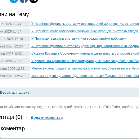
ни на тему
У Чернігові відкриють виставку про знищений аеропорт «Шестовиц
ня 2026 12:44
У Чернігівському обласному художньому музеї діє виставка «Люди
ня 2026 13:57
У Прилуках відкрили виставку, яка вражає своїми роботами
вня 2026 16:19
У Чернігові відкрили виставку художниці Надії Мартиненко «Спадщ
вня 2026 12:38
Сніжана Косташ з Сосниччини навчала дітей плести солом'яні виро
вня 2026 12:02
У Крилосі на Франківщині презентували унікальну ікону Єлецької Бо
тня 2026 12:31
Майже тисяча предметів, що належали вікінгам, зберігається в Черні
езня 2026 12:35
Ікона канону чи сучасник-бунтівник: як читати Тараса Шевченка сь
зня 2026 13:52
Версія для друку
и помітили помилку, виділіть необхідний текст і натисніть Ctrl+Enter, щоб пов
нтарі (0)
Додати коментар
 коментар