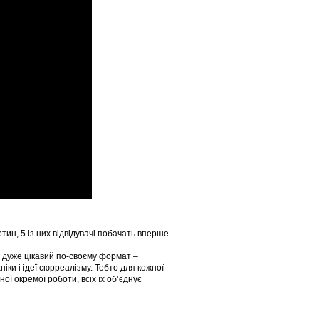
ин, 5 із них відвідувачі побачать вперше.
 дуже цікавий по-своєму формат –
іки і ідеї сюрреалізму. Тобто для кожної
ої окремої роботи, всіх їх об’єднує