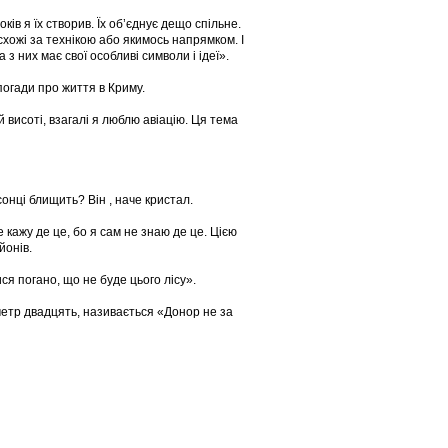
ків я їх створив. Їх об’єднує дещо спільне.
 схожі за технікою або якимось напрямком. І
з них має свої особливі символи і ідеї».
спогади про життя в Криму.
й висоті, взагалі я люблю авіацію. Ця тема
сонці блищить? Він , наче кристал.
 кажу де це, бо я сам не знаю де це. Цією
йонів.
ся погано, що не буде цього лісу».
 метр двадцять, називається «Донор не за