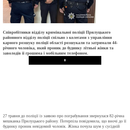
Співробітники відділу кримінальної поліції Прилуцького
районного відділу поліції спільно з колегами з управління
карного розшуку поліції області розшукали та затримали 44-
річного чоловіка, який проник до будинку літньої жінки та
заволодів її грошима і мобільним телефоном.
Play
27 травня до поліції із заявою про пограбування звернулася 82-річна
мешканка Прилуцького району. Потерпіла повідомила, що вночі до її
будинку проник невідомий чоловік. Жінка почула шум у сусідній