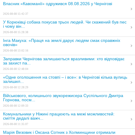
Власник «Кавоманії» одружився 08.08.2026 у Чернігові
2026-08-08 15:42:37
У Корюківці собака покусав трьох людей. Чи скажений був пес
і чому він...
2026-08-08 15:28:38
Інга Макуха: «Праця на землі дарує людям смак справжніх
овочів»
2026-08-08 13:02:16
Заправки Чернігова залишаються вразливими: хто відповідає
за захист па...
2026-08-08 12:48:04
«Одне оголошення на стовпі – і все»: в Чернігові кілька вулиць
залишил...
2026-08-08 12:28:29
Військового, колишнього звукорежисера Суспільного Дмитра
Горнова, посм...
2026-08-08 12:09:33
Комунальники у Ніжині працюють на межі можливостей:
сміття дедалі важч...
2026-08-08 11:35:07
Марія Везовик і Оксана Сотник з Холминщини отримали