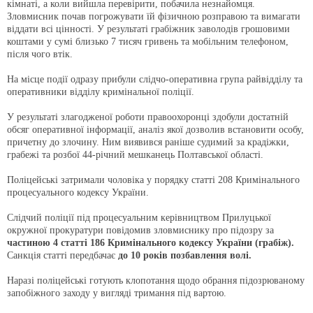
кімнаті, а коли вийшла перевірити, побачила незнайомця.
Зловмисник почав погрожувати їй фізичною розправою та вимагати
віддати всі цінності. У результаті грабіжник заволодів грошовими
коштами у сумі близько 7 тисяч гривень та мобільним телефоном,
після чого втік.
На місце події одразу прибули слідчо-оперативна група райвідділу та
оперативники відділу кримінальної поліції.
У результаті злагодженої роботи правоохоронці здобули достатній
обсяг оперативної інформації, аналіз якої дозволив встановити особу,
причетну до злочину. Ним виявився раніше судимий за крадіжки,
грабежі та розбої 44-річний мешканець Полтавської області.
Поліцейські затримали чоловіка у порядку статті 208 Кримінального
процесуального кодексу України.
Слідчий поліції під процесуальним керівництвом Прилуцької
окружної прокуратури повідомив зловмиснику про підозру за
частиною 4 статті 186 Кримінального кодексу України (грабіж).
Санкція статті передбачає
до 10 років позбавлення волі.
Наразі поліцейські готують клопотання щодо обрання підозрюваному
запобіжного заходу у вигляді тримання під вартою.