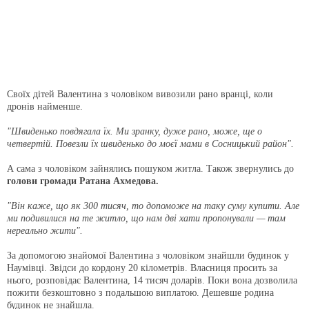
Своїх дітей Валентина з чоловіком вивозили рано вранці, коли
дронів найменше.
"Швиденько повдягала їх. Ми зранку, дуже рано, може, ще о
четвертій. Повезли їх швиденько до моєї мами в Сосницький район".
А сама з чоловіком зайнялись пошуком житла. Також звернулись до
голови громади Ратана Ахмедова.
"Він каже, що як 300 тисяч, то допоможе на таку суму купити. Але
ми подивилися на те житло, що нам дві хати пропонували — там
нереально жити".
За допомогою знайомої Валентина з чоловіком знайшли будинок у
Наумівці. Звідси до кордону 20 кілометрів. Власниця просить за
нього, розповідає Валентина, 14 тисяч доларів. Поки вона дозволила
пожити безкоштовно з подальшою виплатою. Дешевше родина
будинок не знайшла.