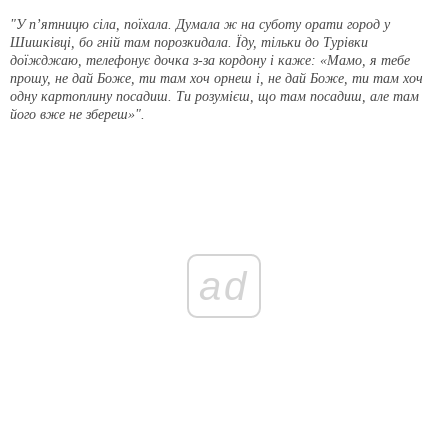
"У п’ятницю сіла, поїхала. Думала ж на суботу орати город у
Шишківці, бо гній там порозкидала. Їду, тільки до Турівки
доїжджаю, телефонує дочка з-за кордону і каже: «Мамо, я тебе
прошу, не дай Боже, ти там хоч орнеш і, не дай Боже, ти там хоч
одну картоплину посадиш. Ти розумієш, що там посадиш, але там
його вже не збереш»".
ad