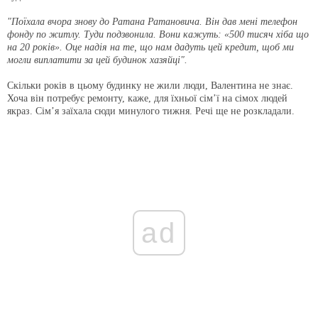
"Поїхала вчора знову до Ратана Ратановича. Він дав мені телефон
фонду по житлу. Туди подзвонила. Вони кажуть: «500 тисяч хіба що
на 20 років». Оце надія на те, що нам дадуть цей кредит, щоб ми
могли виплатити за цей будинок хазяйці".
Скільки років в цьому будинку не жили люди, Валентина не знає.
Хоча він потребує ремонту, каже, для їхньої сім’ї на сімох людей
якраз. Сім’я заїхала сюди минулого тижня. Речі ще не розкладали.
ad