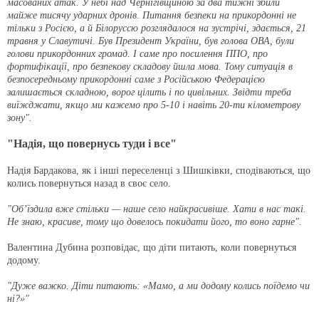
масованих атак. У небі над Чернігівщиною за два тижні збили
майже тисячу ударних дронів. Питання безпеки на прикордонні не
тільки з Росією, а й Білоруссю розглядалося на зустрічі, здається, 21
травня у Славутичі. Був Президент України, був голова ОВА, були
голови прикордонних громад. І саме про посилення ППО, про
фортифікації, про безпекову складову йшла мова. Тому ситуація в
безпосередньому прикордонні саме з Російською Федерацією
залишається складною, ворог цілить і по цивільних. Звідти треба
виїжджати, якщо ми кажемо про 5-10 і навіть 20-ти кілометрову
зону".
"Надія, що повернусь туди і все"
Надія Бардакова, як і інші переселенці з Шишківки, сподіваються, що
колись повернуться назад в своє село.
"Об’їздила вже стільки — наше село найкрасивіше. Хати в нас такі.
Не знаю, красиве, тому що довелось покидати його, то воно гарне".
Валентина Дубина розповідає, що діти питають, коли повернуться
додому.
"Дуже важко. Діти питають: «Мамо, а ми додому колись поїдемо чи
ні?»"