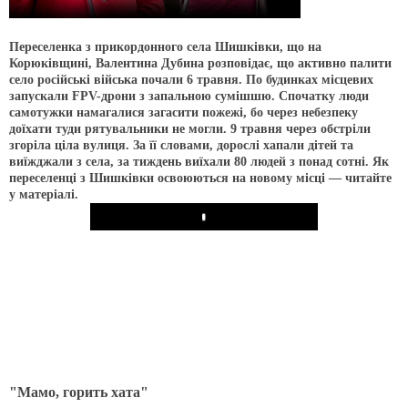
Переселенка з прикордонного села Шишківки, що на
Корюківщині, Валентина Дубина розповідає, що активно палити
село російські війська почали 6 травня. По будинках місцевих
запускали FPV-дрони з запальною сумішшю. Спочатку люди
самотужки намагалися загасити пожежі, бо через небезпеку
доїхати туди рятувальники не могли. 9 травня через обстріли
згоріла ціла вулиця. За її словами, дорослі хапали дітей та
виїжджали з села, за тиждень виїхали 80 людей з понад сотні. Як
переселенці з Шишківки освоюються на новому місці — читайте
у матеріалі.
Play
"Мамо, горить хата"