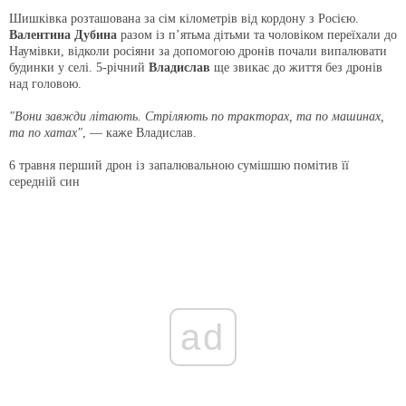
Шишківка розташована за сім кілометрів від кордону з Росією.
Валентина Дубина
разом із п’ятьма дітьми та чоловіком переїхали до
Наумівки, відколи росіяни за допомогою дронів почали випалювати
будинки у селі. 5-річний
Владислав
ще звикає до життя без дронів
над головою.
"Вони завжди літають. Стріляють по тракторах, та по машинах,
та по хатах"
, — каже Владислав.
6 травня перший дрон із запалювальною сумішшю помітив її
середній син
ad