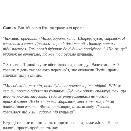
Сашко.
Він збирався йти по траву для кролів.
"Біжить, кричить: «Мамо, горить хата. Шифер, чуєш, стріляє». Я
вискочила з хати. Дивлюсь: чорний дим такий. Потиху, потиху
підіймається. Там поряд будинок до будинка прибудовані. Що ж, цей
будинок не врятуємо, то хоч той будемо тушити.
7-8 травня Шишківку не обстрілювали, пригадує Валентина. А 9
травня, у день так званого перемир’я, яке оголосив Путін, дрони
спалили цілу вулицю.
"Ми сиділи до тих пір, поки будинки почали горіти підряд. FPV ж
летіли, просто падали по будинках. Будинок одразу спалахує так, що
його не можна загасити. Туди ж рятувальникам не можна
приїжджати. Люди з відрами збиралися, хто з чим міг, і бігли
допомагати гасити, бігали по вулицях, шукали воду. Летить —
ховаємося під кущі, сидимо під кущами".
Відтоді село не припиняють нищити росіяни, каже жінка. Де не
палять, просто пробивають дах.