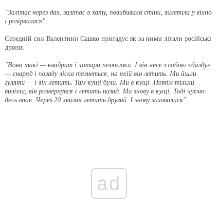
"Залітає через дах, залітає в хату, повибивала стіни, вилетіла у вікно
і розірвалася".
Середній син Валентини Сашко пригадує як за ними літали російські
дрони.
"Вони такі — квадрат і чотири пелюстки. І він несе з собою «балду»
— снаряд і позаду ліска тягнеться, на якій він летить. Ми йшли
гуляти — і він летить. Там кущі були. Ми в кущі. Потім тільки
вилізли, він розвернувся і летить назад. Ми знову в кущі. Тоді чуємо:
десь впав. Через 20 хвилин летить другий. І знову заховалися".
ad