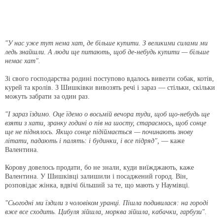
"У нас уже тут нема хат, де більше купити. З великими силами ми
ледь знайшли. А люди ще питають, щоб де-небудь купити — більше
немає хат".
Зі свого господарства родині поступово вдалось вивезти собак, котів,
курей та кролів. З Шишківки вивозять речі і зараз — стільки, скільки
можуть забрати за один раз.
"І зараз їздимо. Оце їдемо о восьмій вечора туди, щоб що-небудь ще
взяти з хати, зранку годині о пів на шосту, стараємось, щоб сонце
ще не піднялось. Якщо сонце підіймається — починають знову
літати, падають і палять: і будинки, і все підряд",
— каже
Валентина.
Корову довелось продати, бо не знали, куди виїжджають, каже
Валентина. У Шишківці залишили і посаджений город. Він,
розповідає жінка, вдвічі більший за те, що мають у Наумівці.
"Сьогодні ми їздили з чоловіком уранці. Пішла подивилася: на городі
вже все сходить. Цибуля зійшла, морква зійшла, кабачки, гарбузи".