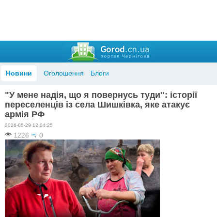
Новини
Оголошення
Блоги
"У мене надія, що я повернусь туди": історії
переселенців із села Шишківка, яке атакує
армія РФ
2026-05-29 12:04:25
1226
0