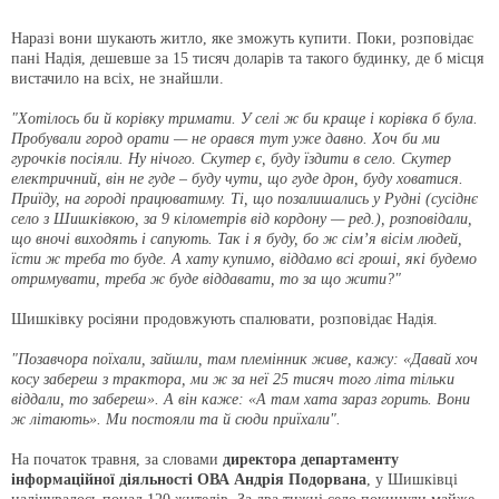
Наразі вони шукають житло, яке зможуть купити. Поки, розповідає
пані Надія, дешевше за 15 тисяч доларів та такого будинку, де б місця
вистачило на всіх, не знайшли.
"Хотілось би й корівку тримати. У селі ж би краще і корівка б була.
Пробували город орати — не орався тут уже давно. Хоч би ми
гурочків посіяли. Ну нічого. Скутер є, буду їздити в село. Скутер
електричний, він не гуде – буду чути, що гуде дрон, буду ховатися.
Приїду, на городі працюватиму. Ті, що позалишались у Рудні (сусіднє
село з Шишківкою, за 9 кілометрів від кордону — ред.), розповідали,
що вночі виходять і сапують. Так і я буду, бо ж сім’я вісім людей,
їсти ж треба то буде. А хату купимо, віддамо всі гроші, які будемо
отримувати, треба ж буде віддавати, то за що жити?"
Шишківку росіяни продовжують спалювати, розповідає Надія.
"Позавчора поїхали, зайшли, там племінник живе, кажу: «Давай хоч
косу забереш з трактора, ми ж за неї 25 тисяч того літа тільки
віддали, то забереш». А він каже: «А там хата зараз горить. Вони
ж літають». Ми постояли та й сюди приїхали".
На початок травня, за словами
директора департаменту
інформаційної діяльності ОВА Андрія Подорвана
, у Шишківці