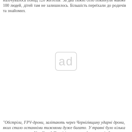
налічувалось понад 120 жителів. За два тижні село покинули майже
100 людей, дітей там не залишилось. Більшість переїхали до родичів
та знайомих.
ad
"Обстріли, FPV-дрони, залітають через Чернігівщину ударні дрони,
яких стало останніми тижнями дуже багато. У травні було кілька