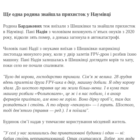
Ще одна родина знайшла прихисток у Наумівці
Родина
Бардакових
теж виїхали з Шишківки та знайшли прихисток
в Наумівці. Пані
Надія
з чоловіком виховують п’ятьох онуків з 2020
року, відколи зять помер, а донька загинула в автокатастрофі.
Чоловік пані Надії з онуками виїхав з Шишківки наприкінці
листопада минулого року, коли у двір залетів FPV-дрон і розбив їхню
машину. Пані Надія залишалась в Шишківці доглядати корів та хату,
поки село не почали спалювати.
"Було дві корови, господарство тримали. Сім’я ж велика. 28 грудня
вдень прилетіла друга FPV-шка в двір, машину добили. Я одну корову
здала. До шостого травня ще ми жили більш-менш. І в кума там
машину розбили «Фольтсваген», це ж і в нас побило, і в ангар
фермерів прилітало, але воно не горіло. Воно дірку проб’є, там дах
розпадеться і стоїть. А то одразу «пекануло» — і горить. Шостого,
тоді дев’ятого (травня — ред.). І я поїхала".
Будинок сім’ї надав у тимчасове користування місцевий житель.
"У селі у нас залишились два приватизовані будинки і один — ні:
бабин стоїть неприватизований. Отак скитаємося. Добре, хоч люди