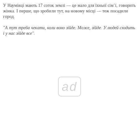
У Наумівці мають 17 соток землі — це мало для їхньої сім’ї, говорить
жінка. І перше, що зробили тут, на новому місці — теж посадили
город.
"А тут треба чекати, коли воно зійде. Може, зійде. У людей сходить
і у нас зійде все".
ad