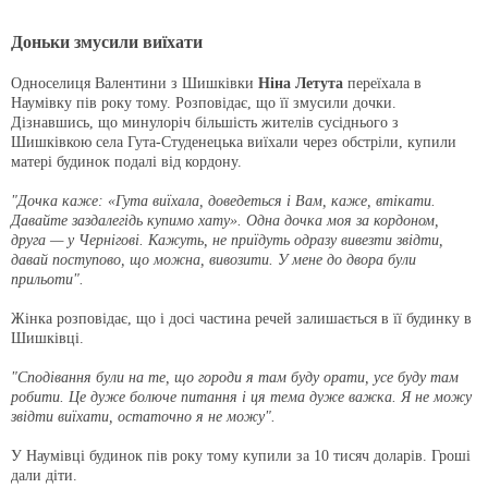
Доньки змусили виїхати
Односелиця Валентини з Шишківки
Ніна Летута
переїхала в
Наумівку пів року тому. Розповідає, що її змусили дочки.
Дізнавшись, що минулоріч більшість жителів сусіднього з
Шишківкою села Гута-Студенецька виїхали через обстріли, купили
матері будинок подалі від кордону.
"Дочка каже: «Гута виїхала, доведеться і Вам, каже, втікати.
Давайте заздалегідь купимо хату». Одна дочка моя за кордоном,
друга — у Чернігові. Кажуть, не приїдуть одразу вивезти звідти,
давай поступово, що можна, вивозити. У мене до двора були
прильоти".
Жінка розповідає, що і досі частина речей залишається в її будинку в
Шишківці.
"Сподівання були на те, що городи я там буду орати, усе буду там
робити. Це дуже болюче питання і ця тема дуже важка. Я не можу
звідти виїхати, остаточно я не можу".
У Наумівці будинок пів року тому купили за 10 тисяч доларів. Гроші
дали діти.