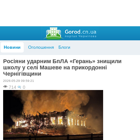
Новини
Оголошення
Блоги
Росіяни ударним БпЛА «Герань» знищили
школу у селі Машеве на прикордонні
Чернігівщини
2026-05-29 09:59:21
714
0