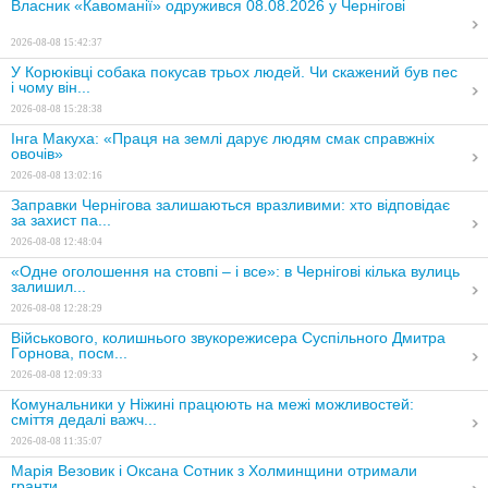
Власник «Кавоманії» одружився 08.08.2026 у Чернігові
2026-08-08 15:42:37
У Корюківці собака покусав трьох людей. Чи скажений був пес
і чому він...
2026-08-08 15:28:38
Інга Макуха: «Праця на землі дарує людям смак справжніх
овочів»
2026-08-08 13:02:16
Заправки Чернігова залишаються вразливими: хто відповідає
за захист па...
2026-08-08 12:48:04
«Одне оголошення на стовпі – і все»: в Чернігові кілька вулиць
залишил...
2026-08-08 12:28:29
Військового, колишнього звукорежисера Суспільного Дмитра
Горнова, посм...
2026-08-08 12:09:33
Комунальники у Ніжині працюють на межі можливостей:
сміття дедалі важч...
2026-08-08 11:35:07
Марія Везовик і Оксана Сотник з Холминщини отримали
гранти