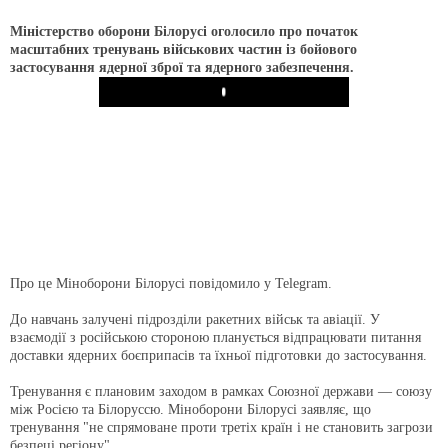
Міністерство оборони Білорусі оголосило про початок
масштабних тренувань військових частин із бойового
застосування ядерної зброї та ядерного забезпечення.
Play
Про це Міноборони Білорусі повідомило у Telegram.
До навчань залучені підрозділи ракетних військ та авіації. У
взаємодії з російською стороною планується відпрацювати питання
доставки ядерних боєприпасів та їхньої підготовки до застосування.
Тренування є плановим заходом в рамках Союзної держави — союзу
між Росією та Білоруссю. Міноборони Білорусі заявляє, що
тренування "не спрямоване проти третіх країн і не становить загрози
безпеці регіону".