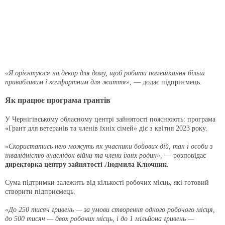
«Я орієнтуюся на декор для дому, щоб робити помешкання більш
привабливим і комфортним для життя»
, — додає підприємець.
Як працює програма грантів
У Чернігівському обласному центрі зайнятості пояснюють: програма
«Грант для ветеранів та членів їхніх сімей» діє з квітня 2023 року.
«Скористатись нею можуть як учасники бойових дій, так і особи з
інвалідністю внаслідок війни та члени їхніх родин»,
— розповідає
директорка центру зайнятості Людмила Ключник.
Сума підтримки залежить від кількості робочих місць, які готовий
створити підприємець.
«До 250 тисяч гривень — за умови створення одного робочого місця,
до 500 тисяч — двох робочих місць, і до 1 мільйона гривень —