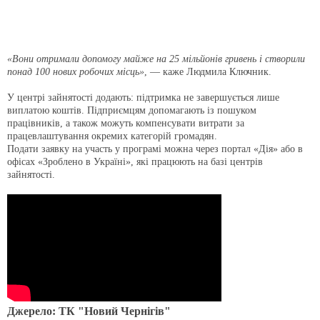
«Вони отримали допомогу майже на 25 мільйонів гривень і створили
понад 100 нових робочих місць»
, — каже Людмила Ключник.
У центрі зайнятості додають: підтримка не завершується лише
виплатою коштів. Підприємцям допомагають із пошуком
працівників, а також можуть компенсувати витрати за
працевлаштування окремих категорій громадян.
Подати заявку на участь у програмі можна через портал «Дія» або в
офісах «Зроблено в Україні», які працюють на базі центрів
зайнятості.
Джерело: ТК "Новий Чернігів"