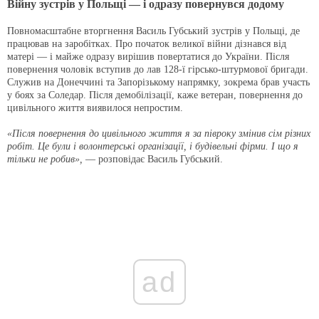
Війну зустрів у Польщі — і одразу повернувся додому
Повномасштабне вторгнення Василь Губський зустрів у Польщі, де
працював на заробітках. Про початок великої війни дізнався від
матері — і майже одразу вирішив повертатися до України. Після
повернення чоловік вступив до лав 128-ї гірсько-штурмової бригади.
Служив на Донеччині та Запорізькому напрямку, зокрема брав участь
у боях за Соледар. Після демобілізації, каже ветеран, повернення до
цивільного життя виявилося непростим.
«Після повернення до цивільного життя я за півроку змінив сім різних
робіт. Це були і волонтерські організації, і будівельні фірми. І що я
тільки не робив»,
— розповідає Василь Губський.
ad