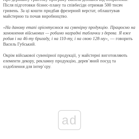
Після підготовки бізнес-плану та співбесіди отримав 500 тисяч
гривень. За ці кошти придбав фрезерний верстат, облаштував
майстерню та почав виробництво.
«На даному етапі орієнтуємося на сувенірну продукцію. Працюємо на
замовлення військових — робимо наградні таблички з дерева. Я вже
робив і на 46-ту бригаду, і на 110-ту, і на свою 128-му»,
— говорить
Василь Губський.
Окрім військової сувенірної продукції, у майстерні виготовляють
елементи декору, рекламну продукцію, дерев’яний посуд та
оздоблення для інтер’єру.
ad