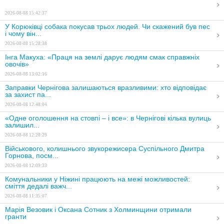
2026-08-08 15:42:37
У Корюківці собака покусав трьох людей. Чи скажений був пес
і чому він...
2026-08-08 15:28:38
Інга Макуха: «Праця на землі дарує людям смак справжніх
овочів»
2026-08-08 13:02:16
Заправки Чернігова залишаються вразливими: хто відповідає
за захист па...
2026-08-08 12:48:04
«Одне оголошення на стовпі – і все»: в Чернігові кілька вулиць
залишил...
2026-08-08 12:28:29
Військового, колишнього звукорежисера Суспільного Дмитра
Горнова, посм...
2026-08-08 12:09:33
Комунальники у Ніжині працюють на межі можливостей:
сміття дедалі важч...
2026-08-08 11:35:07
Марія Везовик і Оксана Сотник з Холминщини отримали
гранти