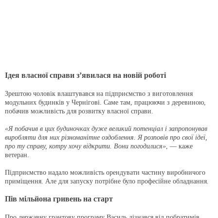
Ідея власної справи з’явилася на новій роботі
Зрештою чоловік влаштувався на підприємство з виготовлення
модульних будинків у Чернігові. Саме там, працюючи з деревиною,
побачив можливість для розвитку власної справи.
«Я побачив в цих будиночках дуже великий потенціал і запропонував
виробляти для них різноманітне оздоблення. Я розповів про свої ідеї,
про ту справу, котру хочу відкрити. Вони погодилися»
, — каже
ветеран.
Підприємство надало можливість орендувати частину виробничого
приміщення. Але для запуску потрібне було професійне обладнання.
Пів мільйона гривень на старт
Про державну грантову програму Василь дізнався від побратимів.