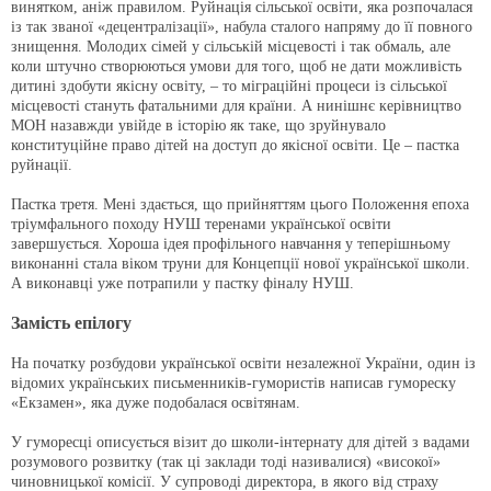
винятком, аніж правилом. Руйнація сільської освіти, яка розпочалася
із так званої «децентралізації», набула сталого напряму до її повного
знищення. Молодих сімей у сільській місцевості і так обмаль, але
коли штучно створюються умови для того, щоб не дати можливість
дитині здобути якісну освіту, – то міграційні процеси із сільської
місцевості стануть фатальними для країни. А нинішнє керівництво
МОН назавжди увійде в історію як таке, що зруйнувало
конституційне право дітей на доступ до якісної освіти. Це – пастка
руйнації.
Пастка третя. Мені здається, що прийняттям цього Положення епоха
тріумфального походу НУШ теренами української освіти
завершується. Хороша ідея профільного навчання у теперішньому
виконанні стала віком труни для Концепції нової української школи.
А виконавці уже потрапили у пастку фіналу НУШ.
Замість епілогу
На початку розбудови української освіти незалежної України, один із
відомих українських письменників-гумористів написав гумореску
«Екзамен», яка дуже подобалася освітянам.
У гуморесці описується візит до школи-інтернату для дітей з вадами
розумового розвитку (так ці заклади тоді називалися) «високої»
чиновницької комісії. У супроводі директора, в якого від страху