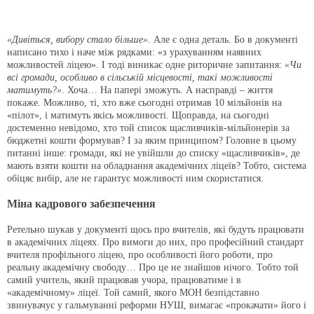
«Дивіться, вибору стало більше»
. Але є одна деталь. Бо в документі
написано тихо і наче між рядками: «з урахуванням наявних
можливостей ліцею». І тоді виникає одне риторичне запитання:
«Чи
всі громади, особливо в сільській місцевості, такі можливості
матимуть?»
. Хоча… На папері зможуть. А насправді – життя
покаже. Можливо, ті, хто вже сьогодні отримав 10 мільйонів на
«пілот», і матимуть якісь можливості. Щоправда, на сьогодні
достеменно невідомо, хто той список щасливчиків-мільйонерів за
бюджетні кошти формував? І за яким принципом? Головне в цьому
питанні інше: громади, які не увійшли до списку «щасливчиків», де
мають взяти кошти на обладнання академічних ліцеїв? Тобто, система
обіцяє вибір, але не гарантує можливості ним скористатися.
Міна кадрового забезпечення
Ретельно шукав у документі щось про вчителів, які будуть працювати
в академічних ліцеях. Про вимоги до них, про професійний стандарт
вчителя профільного ліцею, про особливості його роботи, про
реальну академічну свободу… Про це не знайшов нічого. Тобто той
самий учитель, який працював учора, працюватиме і в
«академічному» ліцеї. Той самий, якого МОН безпідставно
звинувачує у гальмуванні реформи НУШ, вимагає «прокачати» його і