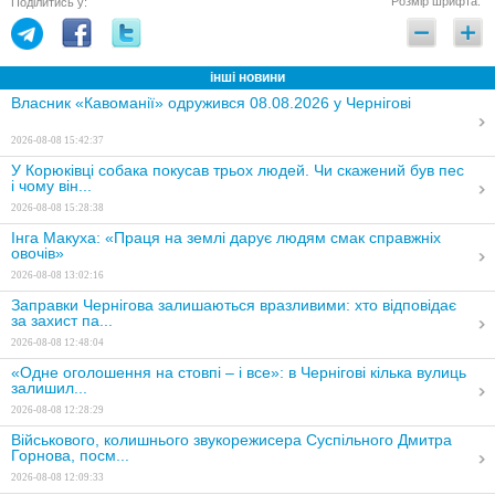
Розмір шрифта:
Поділитись у:
інші новини
Власник «Кавоманії» одружився 08.08.2026 у Чернігові
2026-08-08 15:42:37
У Корюківці собака покусав трьох людей. Чи скажений був пес
і чому він...
2026-08-08 15:28:38
Інга Макуха: «Праця на землі дарує людям смак справжніх
овочів»
2026-08-08 13:02:16
Заправки Чернігова залишаються вразливими: хто відповідає
за захист па...
2026-08-08 12:48:04
«Одне оголошення на стовпі – і все»: в Чернігові кілька вулиць
залишил...
2026-08-08 12:28:29
Військового, колишнього звукорежисера Суспільного Дмитра
Горнова, посм...
2026-08-08 12:09:33