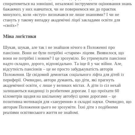
спиратиметься на зовнішні, незалежні інструменти оцінювання знань
бажаючих у них навчатися, чи не повернемося ми до практик
минулого, коли «вступ» визначався не лише знаннями? І чи не
стануть у такому випадку академічні ліцеї закладами освіти для
«своїх»?
Міна логістики
Шукав, шукав, але так і не знайшов нічого в Положенні про
пансіони. Вони не були потрібні «старим» ліцеям. Виявилося, що
вони не потрібні і новим? І це зрозуміло. Бо утримувати пансіони
надто складно, дорого, відповідально. Та іще й у час війни. Але,
відсутність пансіонів – це не просто забудькуватість авторів
Положення. Це свідомий демонтаж соціального ліфта для дітей із
периферії. Очевидно, автори думають, що діти, які прагнуть
академічної освіти, є лише у великих містах. А діти із сіл нехай
залишаються наодинці із розбитими дорогам. І що проїхати 60
кілометрів щодня на шкільному автобусі цими дорогами – це
позитивна мотивація для «занурення» в складні науки. Очевидно, що
авторам Положення цього не зрозуміти. Їхні діти з подібними
реаліями освітянського життя не знайомі.