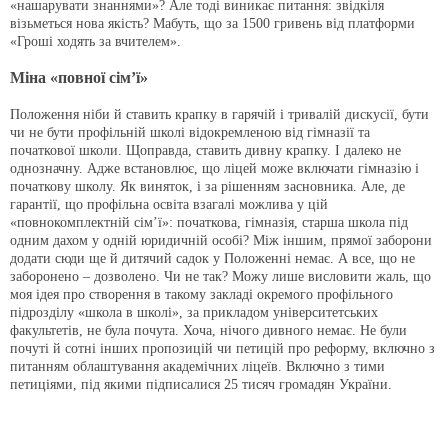
«нашарувати знаннями»? Але тоді виникає питання: звідкіля
візьметься нова якість? Мабуть, що за 1500 гривень від платформи
«Гроші ходять за вчителем».
Міна «повної сім’ї»
Положення ніби й ставить крапку в гарячій і тривалій дискусії, бути
чи не бути профільній школі відокремленою від гімназії та
початкової школи. Щоправда, ставить дивну крапку. І далеко не
однозначну. Адже встановлює, що ліцей може включати гімназію і
початкову школу. Як виняток, і за рішенням засновника. Але, де
гарантії, що профільна освіта взагалі можлива у цій
«повнокомплектній сім’ї»: початкова, гімназія, старша школа під
одним дахом у одній юридичній особі? Між іншим, прямої заборони
додати сюди ще й дитячий садок у Положенні немає. А все, що не
заборонено – дозволено. Чи не так? Можу лише висловити жаль, що
моя ідея про створення в такому закладі окремого профільного
підрозділу «школа в школі», за прикладом університетських
факультетів, не була почута. Хоча, нічого дивного немає. Не були
почуті й сотні інших пропозицій чи петицій про реформу, включно з
питанням облаштування академічних ліцеїв. Включно з тими
петиціями, під якими підписалися 25 тисяч громадян України.