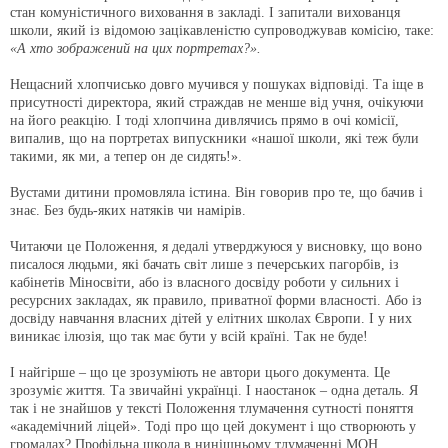
стан комуністичного виховання в закладі. І запитали вихованця
школи, який із відомою зацікавленістю супроводжував комісію, таке:
«А хто зображений на цих портретах?».
Нещасний хлопчисько довго мучився у пошуках відповіді. Та іще в
присутності директора, який страждав не менше від учня, очікуючи
на його реакцію. І тоді хлопчина дивлячись прямо в очі комісії,
випалив, що на портретах випускники «нашої школи, які теж були
такими, як ми, а тепер он де сидять!».
Вустами дитини промовляла істина. Він говорив про те, що бачив і
знає. Без будь-яких натяків чи намірів.
Читаючи це Положення, я дедалі утверджуюся у висновку, що воно
писалося людьми, які бачать світ лише з печерських пагорбів, із
кабінетів Міносвіти, або із власного досвіду роботи у сильних і
ресурсних закладах, як правило, приватної форми власності. Або із
досвіду навчання власних дітей у елітних школах Європи. І у них
виникає ілюзія, що так має бути у всій країні. Так не буде!
І найгірше – що це зрозуміють не автори цього документа. Це
зрозуміє життя. Та звичайні українці. І наостанок – одна деталь. Я
так і не знайшов у тексті Положення тлумачення сутності поняття
«академічний ліцей». Тоді про що цей документ і що створюють у
громадах? Профільна школа в нинішньому тлумаченні МОН