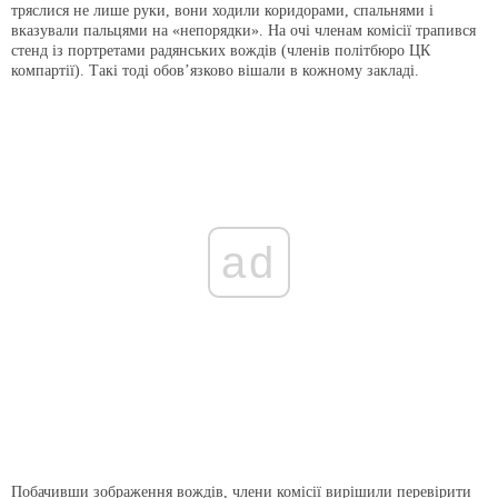
тряслися не лише руки, вони ходили коридорами, спальнями і
вказували пальцями на «непорядки». На очі членам комісії трапився
стенд із портретами радянських вождів (членів політбюро ЦК
компартії). Такі тоді обов’язково вішали в кожному закладі.
ad
Побачивши зображення вождів, члени комісії вирішили перевірити