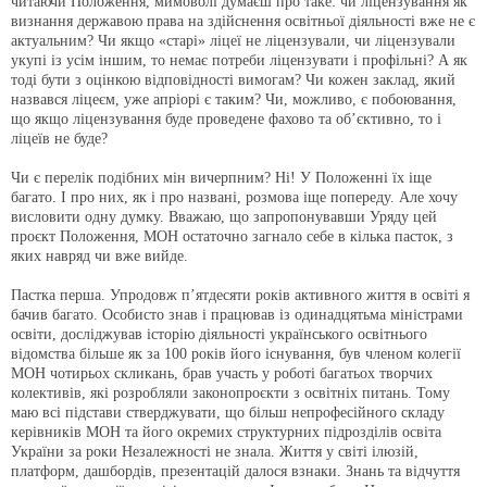
читаючи Положення, мимоволі думаєш про таке: чи ліцензування як
визнання державою права на здійснення освітньої діяльності вже не є
актуальним? Чи якщо «старі» ліцеї не ліцензували, чи ліцензували
укупі із усім іншим, то немає потреби ліцензувати і профільні? А як
тоді бути з оцінкою відповідності вимогам? Чи кожен заклад, який
назвався ліцеєм, уже апріорі є таким? Чи, можливо, є побоювання,
що якщо ліцензування буде проведене фахово та об’єктивно, то і
ліцеїв не буде?
Чи є перелік подібних мін вичерпним? Ні! У Положенні їх іще
багато. І про них, як і про названі, розмова іще попереду. Але хочу
висловити одну думку. Вважаю, що запропонувавши Уряду цей
проєкт Положення, МОН остаточно загнало себе в кілька пасток, з
яких навряд чи вже вийде.
Пастка перша. Упродовж п’ятдесяти років активного життя в освіті я
бачив багато. Особисто знав і працював із одинадцятьма міністрами
освіти, досліджував історію діяльності українського освітнього
відомства більше як за 100 років його існування, був членом колегії
МОН чотирьох скликань, брав участь у роботі багатьох творчих
колективів, які розробляли законопроєкти з освітніх питань. Тому
маю всі підстави стверджувати, що більш непрофесійного складу
керівників МОН та його окремих структурних підрозділів освіта
України за роки Незалежності не знала. Життя у світі ілюзій,
платформ, дашбордів, презентацій далося взнаки. Знань та відчуття