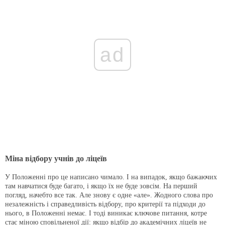
ad
Міна відбору учнів до ліцеїв
У Положенні про це написано чимало. І на випадок, якщо бажаючих
там навчатися буде багато, і якщо їх не буде зовсім. На перший
погляд, начебто все так. Але знову є одне «але». Жодного слова про
незалежність і справедливість відбору, про критерії та підходи до
нього, в Положенні немає. І тоді виникає ключове питання, котре
стає міною сповільненої дії: якщо відбір до академічних ліцеїв не