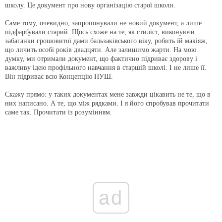
школу. Це документ про нову організацію старої школи.
Саме тому, очевидно, запропонували не новий документ, а лише
підфарбували старий. Щось схоже на те, як стиліст, виконуючи
забаганки грошовитої дами бальзаківського віку, робить їй макіяж,
що личить особі років двадцяти. Але залишимо жарти. На мою
думку, ми отримали документ, що фактично підриває здорову і
важливу ідею профільного навчання в старшій школі. І не лише її.
Він підриває всю Концепцію НУШ.
Скажу прямо: у таких документах мене завжди цікавить не те, що в
них написано. А те, що між рядками. І я його спробував прочитати
саме так. Прочитати із розумінням.
ad