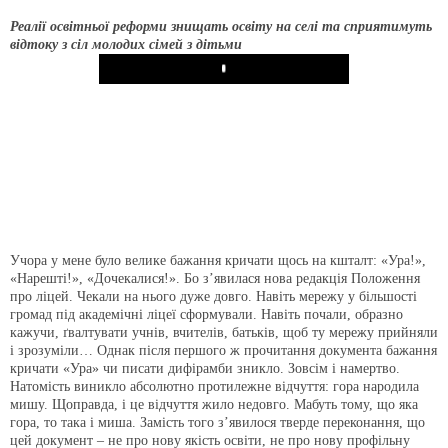
Реалії освітньої реформи знищать освіту на селі та сприятимуть
відтоку з сіл молодих сімей з дітьми
Play
Учора у мене було велике бажання кричати щось на кшталт: «Ура!»,
«Нарешті!», «Дочекалися!». Бо з’явилася нова редакція Положення
про ліцей. Чекали на нього дуже довго. Навіть мережу у більшості
громад під академічні ліцеї сформували. Навіть почали, образно
кажучи, ґвалтувати учнів, вчителів, батьків, щоб ту мережу прийняли
і зрозуміли… Однак після першого ж прочитання документа бажання
кричати «Ура» чи писати дифірамби зникло. Зовсім і намертво.
Натомість виникло абсолютно протилежне відчуття: гора народила
мишу. Щоправда, і це відчуття жило недовго. Мабуть тому, що яка
гора, то така і миша. Замість того з’явилося тверде переконання, що
цей документ – не про нову якість освіти, не про нову профільну