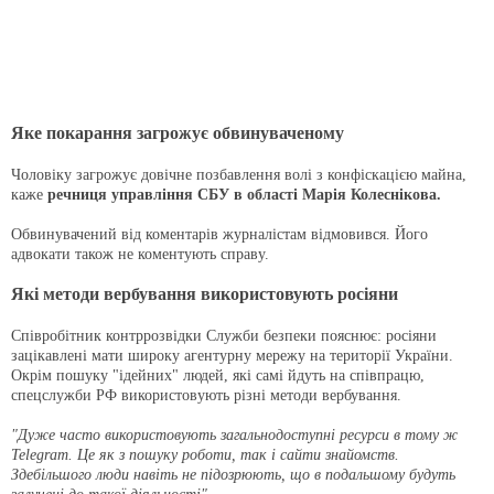
Яке покарання загрожує обвинуваченому
Чоловіку загрожує довічне позбавлення волі з конфіскацією майна,
каже
речниця управління СБУ в області Марія Колеснікова.
Обвинувачений від коментарів журналістам відмовився. Його
адвокати також не коментують справу.
Які методи вербування використовують росіяни
Співробітник контррозвідки Служби безпеки пояснює: росіяни
зацікавлені мати широку агентурну мережу на території України.
Окрім пошуку "ідейних" людей, які самі йдуть на співпрацю,
спецслужби РФ використовують різні методи вербування.
"Дуже часто використовують загальнодоступні ресурси в тому ж
Telegram. Це як з пошуку роботи, так і сайти знайомств.
Здебільшого люди навіть не підозрюють, що в подальшому будуть