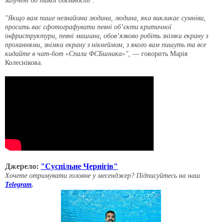
залучені до такої діяльності".
"Якщо вам пише незнайома людина, людина, яка викликає сумніви,
просить вас сфотографувати певні об’єкти критичної
інфраструктури, певні машини, обов’язково робіть знімки екрану з
проханнями, знімки екрану з нікнеймом, з якого вам пишуть та все
кидайте в чат-бот «Спали ФСБшника»",
— говорить Марія
Колеснікова.
Джерело:
"Суспільне Чернігів"
Хочете отримувати головне у месенджер? Підписуйтесь на наш
Telegram
.