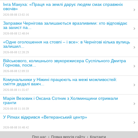
Інга Макуха: «Праця на землі дарує людям смак справжніх
овочів»
2026-08-08 13:02:16
Заправки Чернігова залишаються вразливими: хто відповідає
за захист па...
2026-08-08 12:48:04
«Одне оголошення на стовпі – і все»: в Чернігові кілька вулиць
залишил...
2026-08-08 12:28:29
Військового, колишнього звукорежисера Суспільного Дмитра
Горнова, посм...
2026-08-08 12:09:33
Комунальники у Ніжині працюють на межі можливостей:
сміття дедалі важч...
2026-08-08 11:35:07
Марія Везовик і Оксана Сотник з Холминщини отримали
гранти
2026-08-08 11:10:39
У Ріпках відкрився «Ветеранський центр»
2026-08-08 10:48:42
На Чернігівщині попрощалися з чотирма захисниками України
Про нас
Повна версія сайту
Контакти
|
|