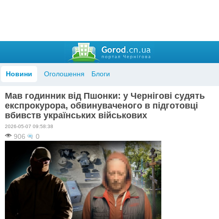
Новини
Оголошення
Блоги
Мав годинник від Пшонки: у Чернігові судять
експрокурора, обвинуваченого в підготовці
вбивств українських військових
2026-05-07 09:58:38
906
0