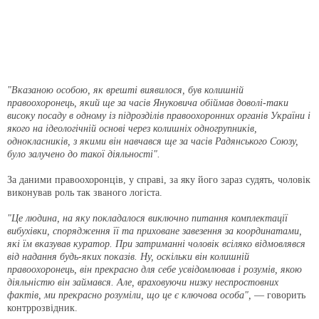
"Вказаною особою, як врешті виявилося, був колишній
правоохоронець, який ще за часів Януковича обіймав доволі-таки
високу посаду в одному із підрозділів правоохоронних органів України і
якого на ідеологічній основі через колишніх одногрупників,
однокласників, з якими він навчався ще за часів Радянського Союзу,
було залучено до такої діяльності".
За даними правоохоронців, у справі, за яку його зараз судять, чоловік
виконував роль так званого логіста.
"Це людина, на яку покладалося виключно питання комплектації
вибухівки, спорядження її та приховане завезення за координатами,
які їм вказував куратор. При затриманні чоловік всіляко відмовлявся
від надання будь-яких показів. Ну, оскільки він колишній
правоохоронець, він прекрасно для себе усвідомлював і розумів, якою
діяльністю він займався. Але, враховуючи низку неспростовних
фактів, ми прекрасно розуміли, що це є ключова особа",
— говорить
контррозвідник.