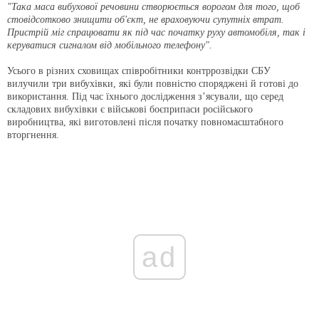
"Така маса вибухової речовини створюється ворогом для того, щоб
стовідсотково знищити об'єкт, не враховуючи супутніх втрат.
Пристрій міг спрацювати як під час початку руху автомобіля, так і
керуватися сигналом від мобільного телефону".
Усього в різних сховищах співробітники контррозвідки СБУ
вилучили три вибухівки, які були повністю споряджені й готові до
використання. Під час їхнього дослідження з’ясували, що серед
складових вибухівки є військові боєприпаси російського
виробництва, які виготовлені після початку повномасштабного
вторгнення.
ad