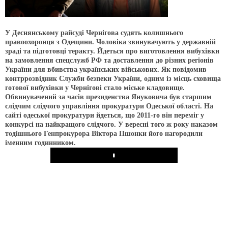
У Деснянському райсуді Чернігова судять колишнього
правоохоронця з Одещини. Чоловіка звинувачують у державній
зраді та підготовці теракту. Йдеться про виготовлення вибухівки
на замовлення спецслужб РФ та доставлення до різних регіонів
України для вбивства українських військових.
Як повідомив
контррозвідник Служби безпеки України, одним із місць сховища
готової вибухівки у Чернігові стало міське кладовище.
Обвинувачений за часів президенства Януковича був старшим
слідчим слідчого управління прокуратури Одеської області. На
сайті одеської прокуратури йдеться, що 2011-го він переміг у
конкурсі на найкращого слідчого. У вересні того ж року наказом
тодішнього Генпрокурора Віктора Пшонки його нагородили
іменним годинником.
Play