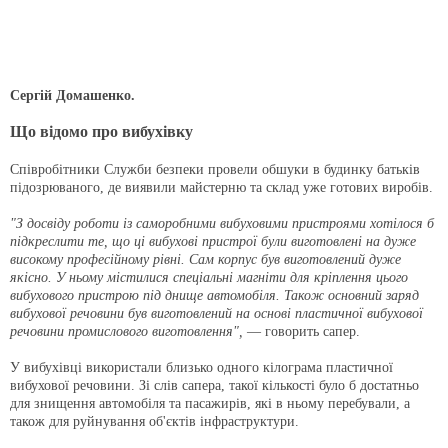
Сергій Домашенко.
Що відомо про вибухівку
Співробітники Служби безпеки провели обшуки в будинку батьків
підозрюваного, де виявили майстерню та склад уже готових виробів.
"З досвіду роботи із саморобними вибуховими пристроями хотілося б
підкреслити те, що ці вибухові пристрої були виготовлені на дуже
високому професійному рівні. Сам корпус був виготовлений дуже
якісно. У ньому містилися спеціальні магніти для кріплення цього
вибухового пристрою під днище автомобіля. Також основний заряд
вибухової речовини був виготовлений на основі пластичної вибухової
речовини промислового виготовлення",
— говорить сапер.
У вибухівці використали близько одного кілограма пластичної
вибухової речовини. Зі слів сапера, такої кількості було б достатньо
для знищення автомобіля та пасажирів, які в ньому перебували, а
також для руйнування об'єктів інфраструктури.