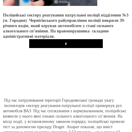
Поліцейські сектору реагування патрульної поліції відділення №3
(м. Городня) Чернігівського райуправління поліції викрили 39-
річного водія, який керував автомобілем у стані сильного
алкогольного сп’яніння. На правопорушника складено
адміністративні матеріали.
Play
Під час патрулювання території Городнянської громади увагу
інспекторів сектору реагування патрульної поліції привернув рух
автомобіля ВАЗ. Під час спілкування з кермувальником, поліцейські
виявили у нього явні ознаки сильного алкогольного сп’яніння. На
місці події, у встановленому законом порядку, поліцейські провели
тест за допомогою приладу Drager. Апарат показав, що вміст