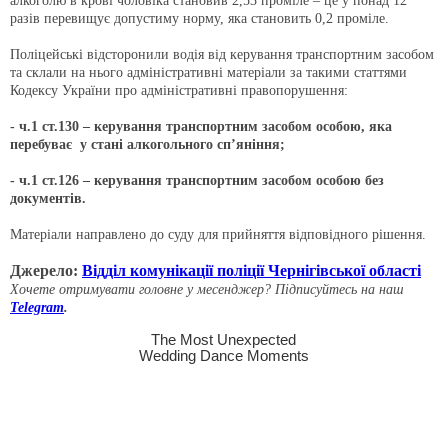
алкоголю в крові чоловіка становив 2,53 проміле – це у понад 12
разів перевищує допустиму норму, яка становить 0,2 проміле.
Поліцейські відсторонили водія від керування транспортним засобом
та склали на нього адміністративні матеріали за такими статтями
Кодексу України про адміністративні правопорушення:
- ч.1 ст.130 – керування транспортним засобом особою, яка
перебуває у стані алкогольного сп’яніння;
- ч.1 ст.126 – керування транспортним засобом особою без
документів.
Матеріали направлено до суду для прийняття відповідного рішення.
Джерело:
Відділ комунікації поліції Чернігівської області
Хочете отримувати головне у месенджер? Підписуйтесь на наш
Telegram
.