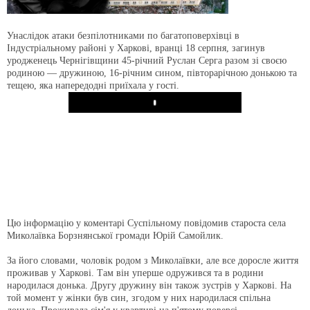
Унаслідок атаки безпілотниками по багатоповерхівці в
Індустріальному районі у Харкові, вранці 18 серпня, загинув
уродженець Чернігівщини 45-річний Руслан Серга разом зі своєю
родиною — дружиною, 16-річним сином, півторарічною донькою та
тещею, яка напередодні приїхала у гості.
Play
Цю інформацію у коментарі Суспільному повідомив староста села
Миколаївка Борзнянської громади Юрій Самойлик.
За його словами, чоловік родом з Миколаївки, але все доросле життя
проживав у Харкові. Там він уперше одружився та в родини
народилася донька. Другу дружину він також зустрів у Харкові. На
той момент у жінки був син, згодом у них народилася спільна