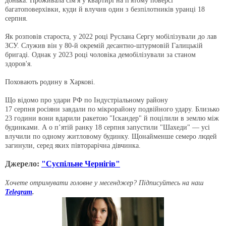
донька. Проживала сім'я у квартирі на п'ятому поверсі
багатоповерхівки, куди й влучив один з безпілотників уранці 18
серпня.
Як розповів староста, у 2022 році Руслана Сергу мобілізували до лав
ЗСУ. Служив він у 80-й окремій десантно-штурмовій Галицькій
бригаді. Однак у 2023 році чоловіка демобілізували за станом
здоров'я.
Поховають родину в Харкові.
Що відомо про удари РФ по Індустріальному району
17 серпня росіяни завдали по мікрорайону подвійного удару. Близько
23 години вони вдарили ракетою "Іскандер" й поцілили в землю між
будинками. А о п’ятій ранку 18 серпня запустили "Шахеди" — усі
влучили по одному житловому будинку. Щонайменше семеро людей
загинули, серед яких півторарічна дівчинка.
Джерело:
"Суспільне Чернігів"
Хочете отримувати головне у месенджер? Підписуйтесь на наш
Telegram
.