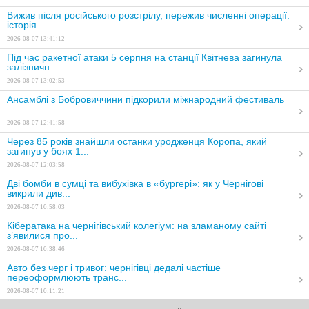
Вижив після російського розстрілу, пережив численні операції:
історія ...
2026-08-07 13:41:12
Під час ракетної атаки 5 серпня на станції Квітнева загинула
залізничн...
2026-08-07 13:02:53
Ансамблі з Бобровиччини підкорили міжнародний фестиваль
2026-08-07 12:41:58
Через 85 років знайшли останки уродженця Коропа, який
загинув у боях 1...
2026-08-07 12:03:58
Дві бомби в сумці та вибухівка в «бургері»: як у Чернігові
викрили див...
2026-08-07 10:58:03
Кібератака на чернігівський колегіум: на зламаному сайті
з’явилися про...
2026-08-07 10:38:46
Авто без черг і тривог: чернігівці дедалі частіше
переоформлюють транс...
2026-08-07 10:11:21