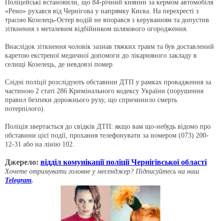
Поліцейські встановили, що 84-річний киянин за кермом автомобіля
«Рено» рухався від Чернігова у напрямку Києва. На перехресті з
трасою Козелець-Остер водій не впорався з керуванням та допустив
зіткнення з металевим відбійником шляхового огородження.
Внаслідок зіткнення чоловік зазнав тяжких травм та був доставлений
каретою екстреної медичної допомоги до лікарняного закладу в
селищі Козелець, де невдовзі помер.
Слідчі поліції розслідують обставини ДТП у рамках провадження за
частиною 2 статі 286 Кримінального кодексу України (порушення
правил безпеки дорожнього руху, що спричинило смерть
потерпілого).
Поліція звертається до свідків ДТП: якщо вам що-небудь відомо про
обставини цієї події, прохання телефонувати за номером (073) 200-
12-31 або на лінію 102.
Джерело:
відділ комунікації поліції Чернігівської області
Хочете отримувати головне у месенджер? Підписуйтесь на наш
Telegram
.