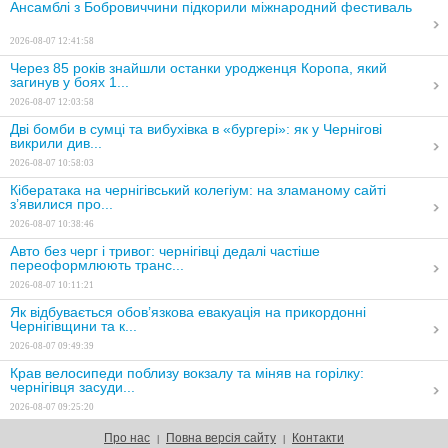
Ансамблі з Бобровиччини підкорили міжнародний фестиваль
2026-08-07 12:41:58
Через 85 років знайшли останки уродженця Коропа, який
загинув у боях 1...
2026-08-07 12:03:58
Дві бомби в сумці та вибухівка в «бургері»: як у Чернігові
викрили див...
2026-08-07 10:58:03
Кібератака на чернігівський колегіум: на зламаному сайті
з’явилися про...
2026-08-07 10:38:46
Авто без черг і тривог: чернігівці дедалі частіше
переоформлюють транс...
2026-08-07 10:11:21
Як відбувається обов’язкова евакуація на прикордонні
Чернігівщини та к...
2026-08-07 09:49:39
Крав велосипеди поблизу вокзалу та міняв на горілку:
чернігівця засуди...
2026-08-07 09:25:20
На Чернігівщині попрощалися з двома захисниками
Про нас
Повна версія сайту
Контакти
|
|