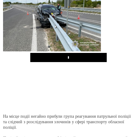
Play
На місце події негайно прибули група реагування патрульної поліції
та слідчий з розслідування злочинів у сфері транспорту обласної
поліції.