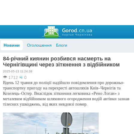
Новини
Оголошення
Блоги
84-річний киянин розбився насмерть на
Чернігівщині через зіткнення з відбійником
2025-05-13 11:24:38
1712
0
Вдень 12 травня до поліції надійшло повідомлення про дорожньо-
транспортну пригоду на перехресті автошляхів Київ–Чернігів та
Козелець–Остер. Внаслідок зіткнення легковика «Рено Логан» з
металевим відбійником шляхового огородження водій автівки зазнав
тілесних ушкоджень, від яких невдовзі помер.