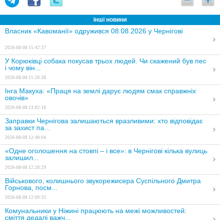
інші новини
Власник «Кавоманії» одружився 08.08.2026 у Чернігові
2026-08-08 15:42:37
У Корюківці собака покусав трьох людей. Чи скажений був пес
і чому він...
2026-08-08 15:28:38
Інга Макуха: «Праця на землі дарує людям смак справжніх
овочів»
2026-08-08 13:02:16
Заправки Чернігова залишаються вразливими: хто відповідає
за захист па...
2026-08-08 12:48:04
«Одне оголошення на стовпі – і все»: в Чернігові кілька вулиць
залишил...
2026-08-08 12:28:29
Військового, колишнього звукорежисера Суспільного Дмитра
Горнова, посм...
2026-08-08 12:09:33
Комунальники у Ніжині працюють на межі можливостей:
сміття дедалі важч...