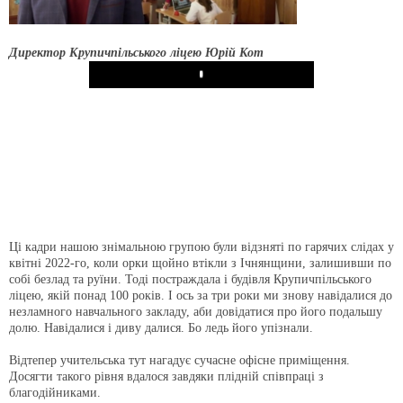
Директор Крупичпільського ліцею Юрій Кот
Play
Ці кадри нашою знімальною групою були відзняті по гарячих слідах у
квітні 2022-го, коли орки щойно втікли з Ічнянщини, залишивши по
собі безлад та руїни. Тоді постраждала і будівля Крупичпільського
ліцею, якій понад 100 років. І ось за три роки ми знову навідалися до
незламного навчального закладу, аби довідатися про його подальшу
долю. Навідалися і диву далися. Бо ледь його упізнали.
Відтепер учительська тут нагадує сучасне офісне приміщення.
Досягти такого рівня вдалося завдяки плідній співпраці з
благодійниками.