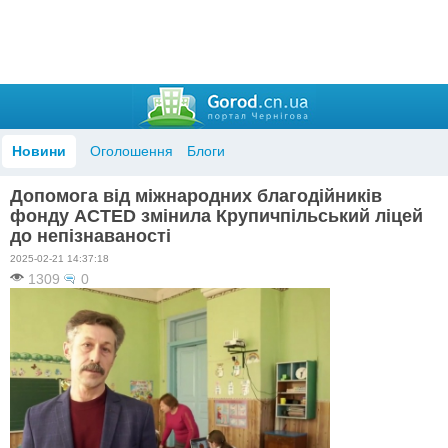
Новини
Оголошення
Блоги
Допомога від міжнародних благодійників
фонду ACTED змінила Крупичпільський ліцей
до непізнаваності
2025-02-21 14:37:18
1309
0