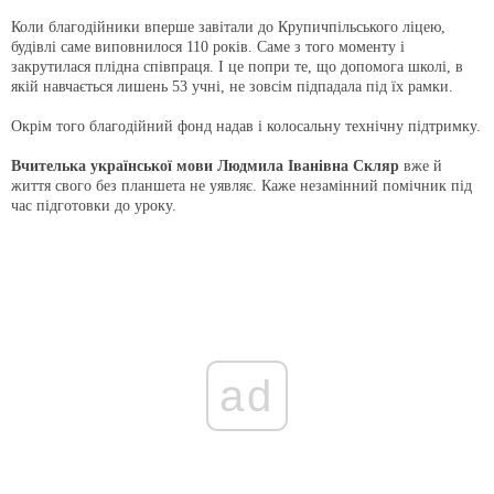
Коли благодійники вперше завітали до Крупичпільського ліцею,
будівлі саме виповнилося 110 років. Саме з того моменту і
закрутилася плідна співпраця. І це попри те, що допомога школі, в
якій навчається лишень 53 учні, не зовсім підпадала під їх рамки.
Окрім того благодійний фонд надав і колосальну технічну підтримку.
Вчителька української мови Людмила Іванівна Скляр
вже й
життя свого без планшета не уявляє. Каже незамінний помічник під
час підготовки до уроку.
ad