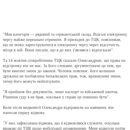
"Моя категорія — рядовий та сержантський склад. Взагалі електронну
чергу майже нереально отримати. Я приходив до ТЦК, пояснював,
що не можу зареєструватися в електронну чергу через відсутність
місця в ній. Вони писали, що я до них з'являвся і відпускали".
Та 14 жовтня співробітники ТЦК сказали Олександрові, що права на
відстрочку він не має. За його словами, аргументували це тим, що
були внесені зміни до законів. Чоловік пояснює: його колишня
дружина не позбавлена батьківських прав, тож, враховуючи зміни,
тепер його можуть мобілізувати.
"Я прийшов без документів, лише паспорт та військовий квиток.
Рішення суду я не брав, оскільки у справі це повинно бути".
Коли після медкомісії Олександра відправили на навчання, він
написав першу відмову.
"У них зафіксована відмова, що я відмовляюся служити, оскільки
вважаю дії ТЦК щодо мобілізації незаконними. Мене відвезли потім