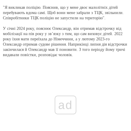
"Я викликав поліцію. Пояснив, що у мене двоє малолітніх дітей
перебувають вдома самі. Щоб вони мене забрали з ТЦК, звільнили.
Співробітники ТЦК поліцію не запустили на територію".
У січні 2024 року, пояснює Олександр, він отримав відстрочку від
мобілізації на пів року у зв’язку з тим, що сам виховує дітей. 2022
року їхня мати переїхала до Німеччини, а у лютому 2023-го
Олександр отримав судове рішення. Наприкінці липня дія відстрочки
закінчилася й Олександр мав її поновити. З того періоду йому тричі
видавали повістки, розповідає чоловік.
ad