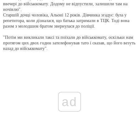
ввечері до військкомату. Додому не відпустили, залишили там на
ночівлю".
Старшій дочці чоловіка, Альоні 12 років. Дівчинка згадує: була у
репетитора, коли дізналася, що батька затримали в ТЦК. Тоді вона
разом з молодшим братом звернулася до поліції.
"Потім ми викликали таксі та поїхали до військкомату, оскільки нам
протягом цих двох годин зателефонував тато і сказав, що його везуть
назад до військкомату".
ad