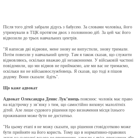
Після того дітей забрали дідусь з бабусею. За словами чоловіка, його
утримували в ТЦК протягом двох з половиною діб. За цей час його
відвозили до трьох навчальних центрів.
"Я написав дві відмови, мене знову не випустили, знову тримали.
Потім повезли у навчальний центр. Там я також сказав, що служити
відмовляюсь, оскільки вважаю дії незаконними. У військовій частині
повідомили, що ми відмов не приймаємо, але ми вас не тримаємо,
оскільки ви не військовослужбовець. Я сказав, що тоді я пішов
додому. Вони сказали: йдіть".
Що каже адвокат
Адвокат Олександра Денис Лук’янець
пояснює: чоловік має право
на відстрочку у зв’язку з тим, що самостійно виховує малолітніх
дітей. Але лише судового рішення про визначення місця їхнього
проживання може бути не достатньо.
"На цьому етапі я не можу сказати, що рішення стовідсотково може
бути прийняте на його користь. Тому що в нормативно-правових
актах на сьогодні всього не пропишеш, завжди є якісь прогалини або