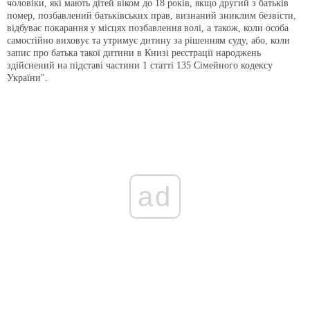
чоловіки, які мають дітей віком до 18 років, якщо другий з батьків
помер, позбавлений батьківських прав, визнаний зниклим безвісти,
відбуває покарання у місцях позбавлення волі, а також, коли особа
самостійно виховує та утримує дитину за рішенням суду, або, коли
запис про батька такої дитини в Книзі реєстрації народжень
здійснений на підставі частини 1 статті 135 Сімейного кодексу
України".
ad