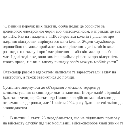
"Є певний перелік цих підстав, особа подає це особисто за
допомогою електронної черги або листом-описом, направляє це все
до ТЦК. Раз на тиждень в ТЦК збирається колегія і рішення про
надання відстрочки вирішується колегіально. Жоден службовець
одноосібно не може приймати такого рішення. Далі комісія вже
розглядає цю заяву і приймає рішення — або він має право або не
має. І далі тоді вже, коли комісія приймає рішення про відсутність
такого права, тільки в такому випадку особу можуть мобілізувати".
Олександр разом з адвокатом написали та зареєстрували заяву на
відстрочку, а також звернулися до поліції.
Суспільне звернулося до об'єднаного міського терцентру
комплектування та соцпідтримки із запитом. В отриманій відповіді
було зазначено, що Олександр Пилипович дійсно мав підстави для
отримання відстрочки, але 11 квітня 2024 року були внесені зміни до
законодавства.
".... В частині 1 статті 23 передбачається, що не підлягають призову
на військову службу під час мобілізації військовозобов'язані жінки та