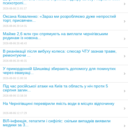
психотропі...
2026-08-06 21:01:57
Оксана Коваленко: «Зараз ми розробляємо дуже непростий
торт, присвячен...
2026-08-06 20:54:35
Майже 2,6 млн грн спрямують на виплати чернігівським
родинам із новона...
2026-08-06 20:48:43
В реанімації після вибуху колеса: слюсар ЧТУ зазнав травм,
ремонтуючи ...
2026-08-06 20:40:35
У прикордонній Шишківці збирають допомогу для покинутих
через евакуаці...
2026-08-06 15:00:50
Під час російської атаки на Київ та область у ніч проти 5
серпня загин...
2026-08-06 13:58:50
На Чернігівщині перевірили якість води в місцях відпочинку
2026-08-06 12:17:29
ВІЛ-інфекція, гепатити і сифіліс: скільки випадків виявили
медики за 3...