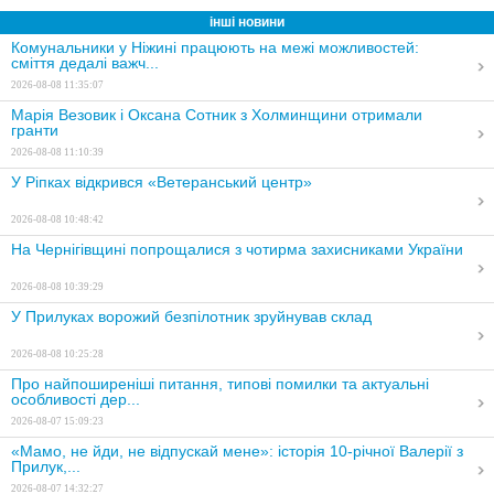
інші новини
Комунальники у Ніжині працюють на межі можливостей:
сміття дедалі важч...
2026-08-08 11:35:07
Марія Везовик і Оксана Сотник з Холминщини отримали
гранти
2026-08-08 11:10:39
У Ріпках відкрився «Ветеранський центр»
2026-08-08 10:48:42
На Чернігівщині попрощалися з чотирма захисниками України
2026-08-08 10:39:29
У Прилуках ворожий безпілотник зруйнував склад
2026-08-08 10:25:28
Про найпоширеніші питання, типові помилки та актуальні
особливості дер...
2026-08-07 15:09:23
«Мамо, не йди, не відпускай мене»: історія 10-річної Валерії з
Прилук,...
2026-08-07 14:32:27