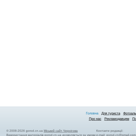
Головна
Для туриста
Фотоал
Про нас
Рекламодавцям
По
© 2008-2026 gorod.cn.ua
Міський сайт Чернігова
Контакти редакції:
Використання матеріалів gorod.cn.ua дозволяється за умови
e-mail:
gorod.cn@gmail.com