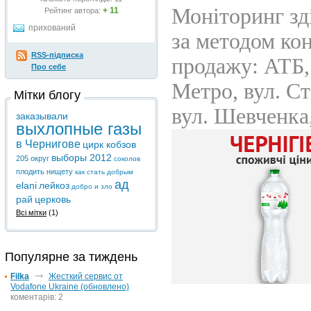
+ 11
Рейтинг автора:
прихований
RSS-підписка
Про себе
Мітки блогу
заказывали
выхлопные газы
в Чернигове
цирк кобзов
выборы 2012
205 округ
соколов
плодить нищету
как стать добрым
ад
elani
лейкоз
добро и зло
рай
церковь
Всі мітки
(1)
Популярне за тиждень
Filka
Жесткий сервис от
Vodafone Ukraine (обновлено)
коментарів: 2