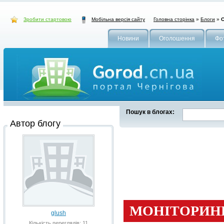
Зробити стартовою
Головна сторінка
»
Блоги
»
С
Мобільна версія сайту
Новини
Оголошення
Фо
Пошук в блогах:
Автор блогу
glush
Кількість переглядів: 11