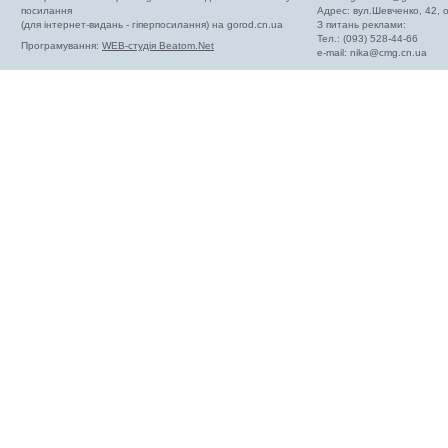
посилання
Адрес: вул.Шевченко, 42,
(для інтернет-видань - гіперпосилання) на gorod.cn.ua
З питань реклами:
Тел.: (093) 528-44-66
Програмування:
WEB-студія Beatom.Net
e-mail:
nika@cmg.cn.ua