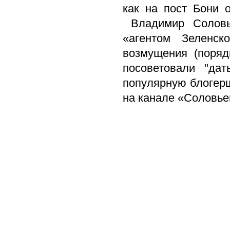
как на пост Бони 
Владимир Соловье
«агентом Зеленск
возмущения (поряд
посоветовали "да
популярную блогер
на канале «Соловь