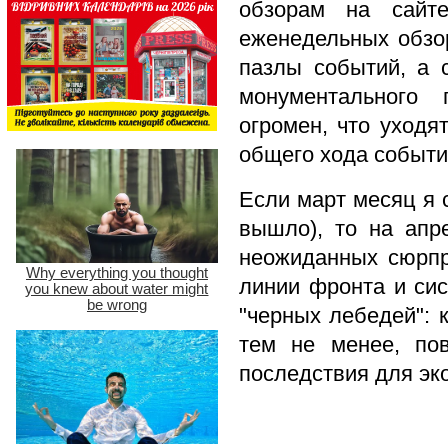
обзорам на сайт
еженедельных обзо
пазлы событий, а 
монументального 
огромен, что уходя
общего хода событи
Если март месяц я 
вышло), то на ап
неожиданных сюрпри
линии фронта и сис
"черных лебедей": 
тем не менее, по
последствия для эко