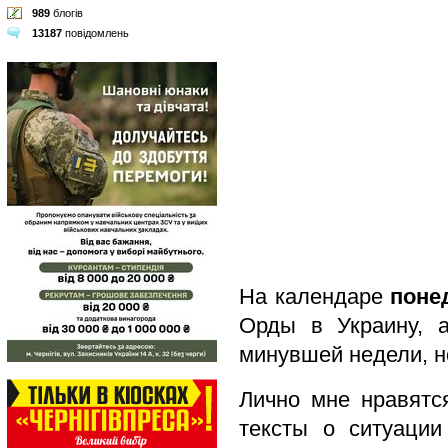
989
блогів
13187
повідомлень
На календаре
поне
Орды в Украину, 
минувшей недели, н
Лично мне нравятс
тексты о ситуации