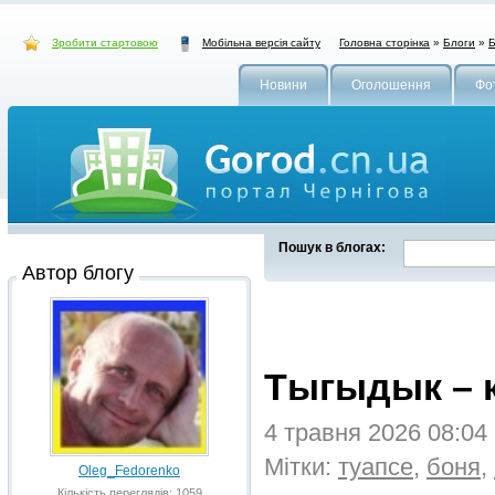
Зробити стартовою
Головна сторінка
»
Блоги
»
Б
Мобільна версія сайту
Новини
Оголошення
Фо
Пошук в блогах:
Автор блогу
Тыгыдык – к
4 травня 2026 08:04
Мітки:
туапсе
,
боня
,
Oleg_Fedorenko
Кількість переглядів: 1059