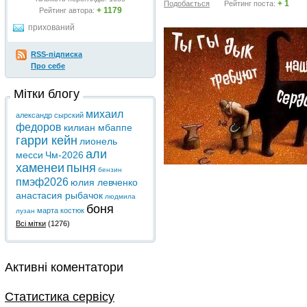
+ 1
Подобається
Рейтинг поста:
+ 1179
Рейтинг автора:
прихований
RSS-підписка
Про себе
Мітки блогу
михаил
александр сырский
федоров
килиан мбаппе
гарри кейн
лионель
али
месси
Чм-2026
хаменеи
пыня
бензин
пмэф2026
юлия левченко
анастасия рыбачок
людмила
боня
марта костюк
лузан
Всі мітки
(1276)
Активні коментатори
Статистика сервісу