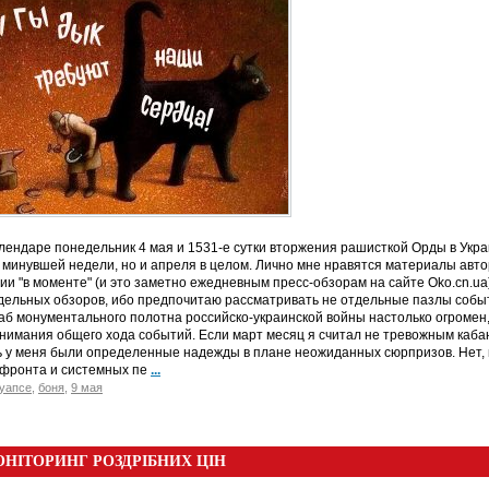
ендаре понедельник 4 мая и 1531-е сутки вторжения рашисткой Орды в Украи
 минувшей недели, но и апреля в целом. Лично мне нравятся материалы авто
ии "в моменте" (и это заметно ежедневным пресс-обзорам на сайте Oko.cn.ua
ельных обзоров, ибо предпочитаю рассматривать не отдельные пазлы событий
б монументального полотна российско-украинской войны настолько огромен, 
нимания общего хода событий. Если март месяц я считал не тревожным кабанч
 у меня были определенные надежды в плане неожиданных сюрпризов. Нет, 
 фронта и системных пе
...
уапсе
,
боня
,
9 мая