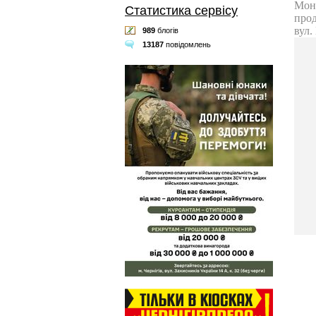
Статистика сервісу
989
блогів
13187
повідомлень