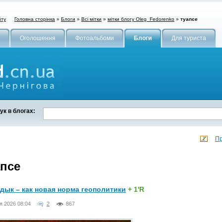
Головна сторінка
»
Блоги
»
Всі мітки
»
мітки блогу Oleg_Fedorenko
»
туапсе
йту
Оголошення
Фотоальбоми
Блоги
Для туриста
к в блогах:
Пр
апсе
дык – как новая норма геополитики
+ 1'R
я 2026 08:04
2
867