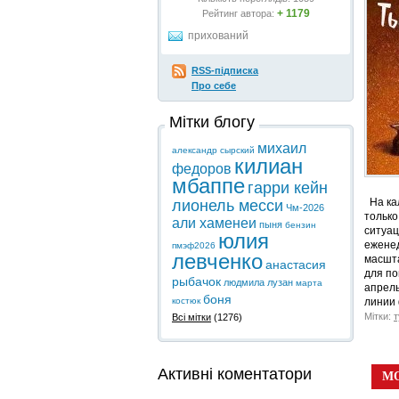
+ 1179
Рейтинг автора:
прихований
RSS-підписка
Про себе
Мітки блогу
михаил
александр сырский
килиан
федоров
мбаппе
гарри кейн
На кал
лионель месси
Чм-2026
только
али хаменеи
пыня
бензин
ситуац
юлия
еженед
пмэф2026
левченко
масшта
анастасия
для по
рыбачок
людмила лузан
марта
апрель
боня
линии
костюк
Мітки:
т
Всі мітки
(1276)
Активні коментатори