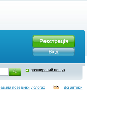
розширений пошук
авила поведінки у блогах
Всі автори