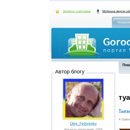
Зробити стартовою
Мобільна версія са
Новини
Пошу
Автор блогу
ту
Тыгы
4 травн
Oleg_Fedorenko
Кількість переглядів: 1059