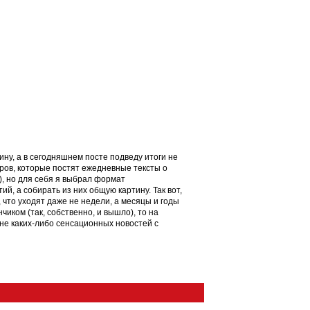
ну, а в сегодняшнем посте подведу итоги не
ров, которые постят ежедневные тексты о
), но для себя я выбрал формат
, а собирать из них общую картину. Так вот,
что уходят даже не недели, а месяцы и годы
иком (так, собственно, и вышло), то на
не каких-либо сенсационных новостей с