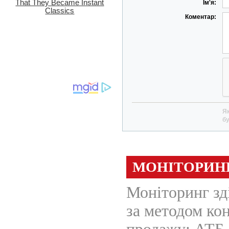
Ім'я:
Коментар:
Як
бу