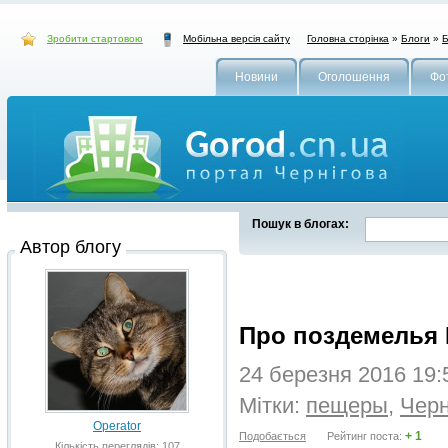
Зробити стартовою
Головна сторінка
»
Блоги
»
Б
Мобільна версія сайту
Новини
Оголошення
Фо
Пошук в блогах:
Автор блогу
Про поздемелья 
24 березня 2016 19
Мітки:
пещеры
,
Черн
Operator
+ 1
Подобається
Рейтинг поста:
Кількість переглядів: 107