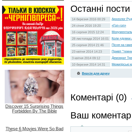
Останні пости
Археолог Ру
14 березня 2016 00:29
«Гоп-гоп»
24 січня 2016 19:20
Монументальн
16 серпня 2015 12:24
Коли «думки
28 листопада 2014 16:01
Пісня на гам
25 серпня 2014 21:46
Привіт "темн
23 квітня 2014 14:23
Демократ Тре
3 квітня 2014 09:12
Межигірські к
10 березня 2014 14:31
Версія для друку
Коментарі (0)
Ваш коментар