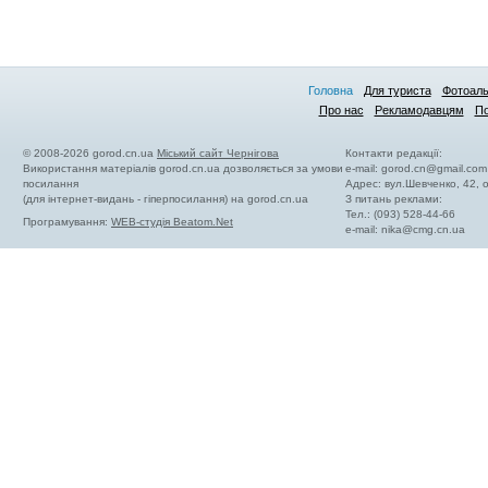
Головна
Для туриста
Фотоал
Про нас
Рекламодавцям
По
© 2008-2026 gorod.cn.ua
Міський сайт Чернігова
Контакти редакції:
Використання матеріалів gorod.cn.ua дозволяється за умови
e-mail:
gorod.cn@gmail.com
посилання
Адрес: вул.Шевченко, 42,
(для інтернет-видань - гіперпосилання) на gorod.cn.ua
З питань реклами:
Тел.: (093) 528-44-66
Програмування:
WEB-студія Beatom.Net
e-mail:
nika@cmg.cn.ua