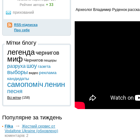
+ 33
Рейтинг автора:
Археолог Владимир Руденок расска
прихований
RSS-підписка
Про себе
Мітки блогу
легенда
чернигов
миф
Чернигов
пещеры
шоу
разруха
газета
выборы
реклама
видео
кандидаты
самопоміч
ленин
песня
Всі мітки
(158)
Популярне за тиждень
Filka
Жесткий сервис от
Vodafone Ukraine (обновлено)
коментарів: 2