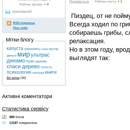
+ 1
Подобається
Рейтинг поста:
+ 4
Рейтинг автора:
прихований
Пиздец, от не пойму
Всегда ходил по гри
RSS-підписка
Про себе
собираешь грибы, с
Мітки блогу
релаксация.
Но в этом году, вро
капуста
гришковец
мусор
совок
мир
ультрас
деньги
выглядят так:
динамо
пузо
церковь
спаси дерево
тупость
психология
книги
халтура
Всі мітки
(30)
Активні коментатори
Статистика сервісу
989
блогів
13187
повідомлень