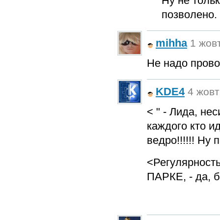
Ну не тольк
позволено.
mihha
1 жовт
Не надо прово
KDE4
4 жовт
< " - Лида, не
каждого кто ид
ведро!!!!!! Ну
<Регулярность
ПАРКЕ, - да, 