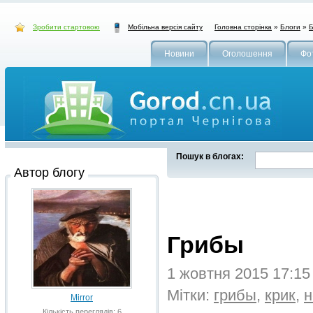
Зробити стартовою
Головна сторінка
»
Блоги
»
Б
Мобільна версія сайту
Новини
Оголошення
Фо
Пошук в блогах:
Автор блогу
Грибы
1 жовтня 2015 17:1
Мітки:
грибы
,
крик
,
н
Mirror
Кількість переглядів: 6