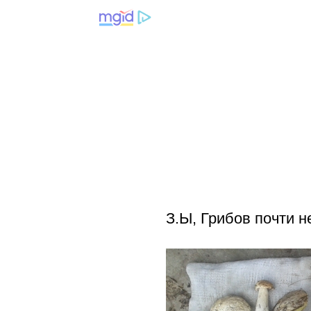
З.Ы, Грибов почти н