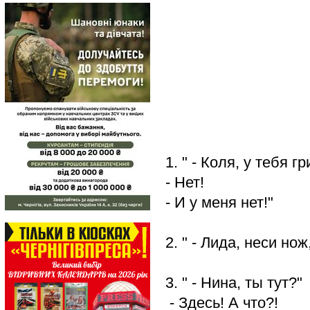
1. " - Коля, у тебя г
- Нет!
- И у меня нет!"
2. " - Лида, неси нож
3. " - Нина, ты тут?"
- Здесь! А что?!