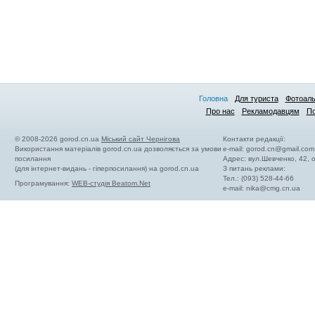
Головна
Для туриста
Фотоал
Про нас
Рекламодавцям
По
© 2008-2026 gorod.cn.ua
Міський сайт Чернігова
Контакти редакції:
Використання матеріалів gorod.cn.ua дозволяється за умови
e-mail:
gorod.cn@gmail.com
посилання
Адрес: вул.Шевченко, 42,
(для інтернет-видань - гіперпосилання) на gorod.cn.ua
З питань реклами:
Тел.: (093) 528-44-66
Програмування:
WEB-студія Beatom.Net
e-mail:
nika@cmg.cn.ua