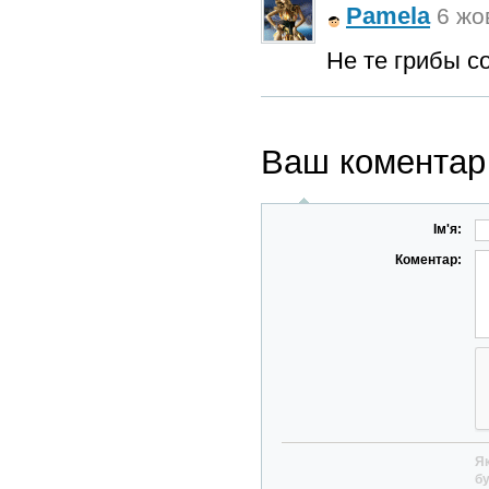
Pamela
6 жо
Не те грибы с
Ваш коментар
Ім'я:
Коментар:
Як
бу