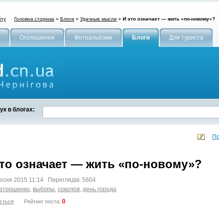
Головна сторінка
»
Блоги
»
Удачные мысли
»
И это означает — жить «по-новому»?
йту
Оголошення
Фотоальбоми
Блоги
Для туриста
к в блогах:
Пр
это означает — жить «по-новому»?
есня 2015 11:14 Переглядів: 5604
атрошенко
,
выборы
,
соколов
,
день города
0
ється
Рейтинг поста: