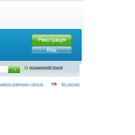
розширений пошук
авила поведінки у блогах
Всі автори