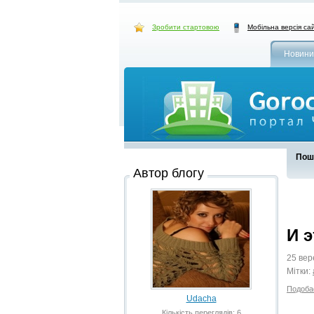
Зробити стартовою
Мобільна версія са
Новини
Пошу
Автор блогу
И 
25 вер
Мітки:
Подоба
Udacha
Кількість переглядів: 6