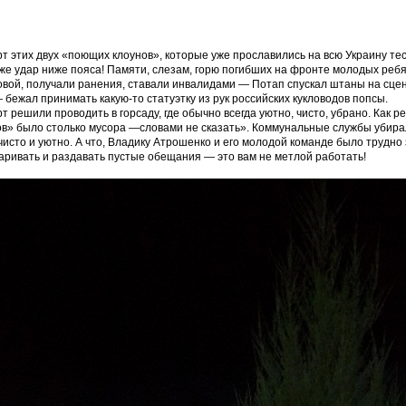
т этих двух «поющих клоунов», которые уже прославились на всю Украину т
же удар ниже пояса! Памяти, слезам, горю погибших на фронте молодых ребят
вой, получали ранения, ставали инвалидами — Потап спускал штаны на сцене
 бежал принимать какую-то статуэтку из рук российских кукловодов попсы.
т решили проводить в горсаду, где обычно всегда уютно, чисто, убрано. Как р
в» было столько мусора —словами не сказать». Коммунальные службы убирали
чисто и уютно. А что, Владику Атрошенко и его молодой команде было трудно
аривать и раздавать пустые обещания — это вам не метлой работать!