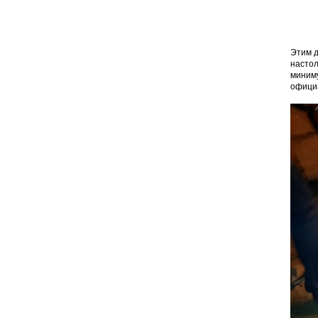
Этим д
настол
миниму
офици