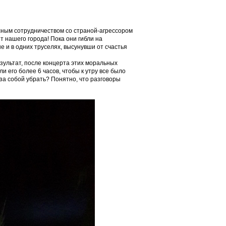
есным сотрудничеством со страной-агрессором
 нашего города! Пока они гибли на
 и в одних труселях, высунувши от счастья
езультат, после концерта этих моральных
 его более 6 часов, чтобы к утру все было
 за собой убрать? Понятно, что разговоры