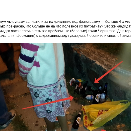
вум «клоунам» заплатили за их кривляние под фонограмму — больше 4-х мил
ько прекрасно, что больше не на что полезное их потратить? Это же кандида
м два часа перечислять все проблемные (болевые) точки Чернигова! Да в гор
альная информация) с содроганием ждут дождливой осени или снежной зим