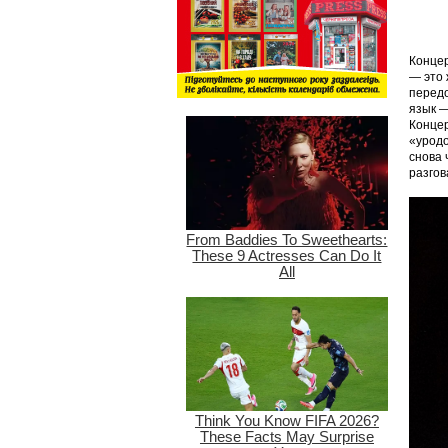
Концер
— это 
передо
язык —
Концер
«уродо
снова 
разгов