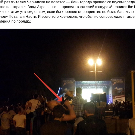
й раз жителям Чернигова не повезло — День города прошел со вкусом предв
но постарался Влад Атрошенко — провел творческий конкурс «Чернигов the be
ился с этим утверждением, если бы хорошее мероприятие не было банально
нов» Потапа и Насти. И всего того хренового, что обычно сопровождает такое
ления по порядку.