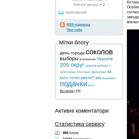
Которы
+ 2
Рейтинг автора:
Особен
соглас
прихований
звезду
впечат
RSS-підписка
Про себе
Мітки блогу
соколов
день города
выборы
Чернігів
атрошенко
205 округ
чернігів
вибори
о
за
некоторых блогерах
фанатики
кого голосувати?
зек
янукович
подачки
юля
Всі мітки
(19)
Активні коментатори
Статистика сервісу
989
блогів