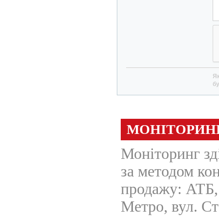
Як
бу