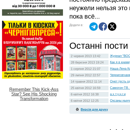
неужели нельзя это
пока всё...
Додати в:
Останні пости
Журнал "ВОО
2 червня 2013 13:42
Как я в книжк
28 березня 2013 19:24
Наша Лена Ко
1 серпня 2012 21:07
Черниговчанк
29 липня 2012 22:57
Онет (есть о
14 травня 2012 11:14
Самогон-ТВ.
25 квітня 2012 16:59
а.х.т.у.н.г.и
6 квітня 2012 16:38
Оксаны нынче
6 квітня 2012 12:25
Версія для друку