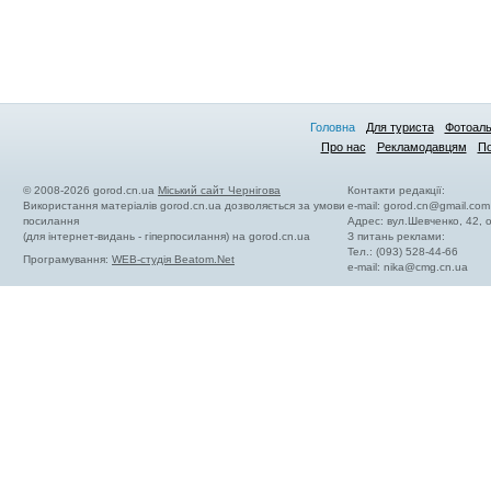
Головна
Для туриста
Фотоал
Про нас
Рекламодавцям
По
© 2008-2026 gorod.cn.ua
Міський сайт Чернігова
Контакти редакції:
Використання матеріалів gorod.cn.ua дозволяється за умови
e-mail:
gorod.cn@gmail.com
посилання
Адрес: вул.Шевченко, 42,
(для інтернет-видань - гіперпосилання) на gorod.cn.ua
З питань реклами:
Тел.: (093) 528-44-66
Програмування:
WEB-студія Beatom.Net
e-mail:
nika@cmg.cn.ua