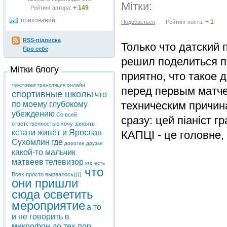
Мітки:
+ 149
Рейтинг автора:
прихований
+ 1
Подобається
Рейтинг поста:
RSS-підписка
Только что датский 
Про себе
решил поделиться п
Мітки блогу
приятно, что такое 
текстовая трансляция онлайн
перед первым матче
спортивные школы
что
техническим причи
по моему глубокому
убеждению
Со всей
сразу: цей піаніст г
ответственностью хочу заявить
кстати живёт и Ярослав
КАПЦІ - це головне, 
Сухомлин
где
дорогие друзья
какой-то мальчик
матвеев
телевизор
кто есть
что
Всех
просто вырвалось))))
они пришли
сюда осветить
мероприятие
а то
и не говорить в
микрофон до тех пор