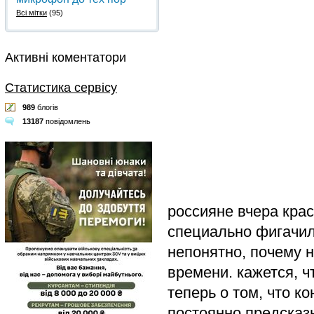
Всі мітки
(95)
Активні коментатори
Статистика сервісу
989
блогів
13187
повідомлень
россияне вчера крас
специально фигачил
непонятно, почему н
времени. кажется, ч
теперь о том, что к
постоянно предсказы