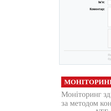
Ім'я:
Коментар:
Як
бу