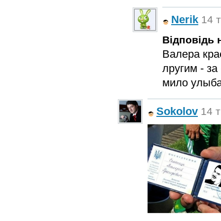
Nerik
14 т
Відповідь н
Валера кра
лругим - з
мило улыба
Sokolov
14 т