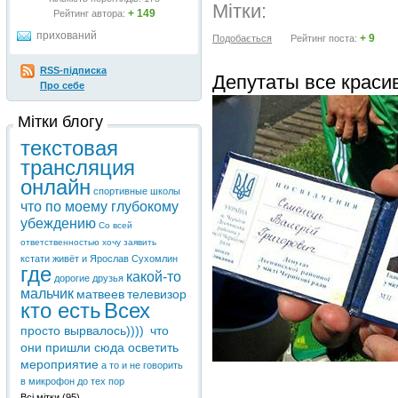
Мітки:
+ 149
Рейтинг автора:
прихований
+ 9
Подобається
Рейтинг поста:
RSS-підписка
Депутаты все красив
Про себе
Мітки блогу
текстовая
трансляция
онлайн
спортивные школы
что по моему глубокому
убеждению
Со всей
ответственностью хочу заявить
кстати живёт и Ярослав Сухомлин
где
какой-то
дорогие друзья
мальчик
матвеев
телевизор
кто есть
Всех
просто вырвалось))))
что
они пришли сюда осветить
мероприятие
а то и не говорить
в микрофон до тех пор
Всі мітки
(95)