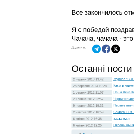
Все закончилось отм
Я с победой поздра
Чачача, чачача - эт
Додати в:
Останні пости
Журнал "ВОО
2 червня 2013 13:42
Как я в книжк
28 березня 2013 19:24
Наша Лена Ко
1 серпня 2012 21:07
Черниговчанк
29 липня 2012 22:57
Первые впеч
9 червня 2012 19:31
Самогон-ТВ.
25 квітня 2012 16:59
а.х.т.у.н.г.и
6 квітня 2012 16:38
Оксаны нынче
6 квітня 2012 12:25