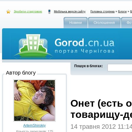
Зробити стартовою
Головна сторінка
»
Блоги
»
Б
Мобільна версія сайту
Новини
Оголошення
Фо
Пошук в блогах:
Автор блогу
Онет (есть о
товарищу-д
14 травня 2012 11:1
ArtemShirokiy
Кількість переглядів: 175