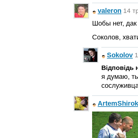
valeron
14 т
Шобы нет, дак
Соколов, хват
Sokolov
1
Відповідь н
я думаю, т
сослуживца
ArtemShirok