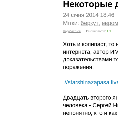
Некоторые 
24 січня 2014 18:46
Мітки:
беркут
,
евром
+ 1
Подобається
Рейтинг поста:
Хоть и копипаст, то
интернета, автор 
доказательствами т
поражения.
//starshinazapasa.li
Двадцать второго я
человека - Сергей 
непонятно, кто и ка