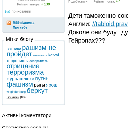
+ 4
Подобається
Рейтинг поста:
+ 139
Рейтинг автора:
прихований
Дети таможенно-сою
Англии:
//tabloid.pr
RSS-підписка
Про себе
Доколе они будут ду
Мітки блогу
Гейропах???
рашизм не
ватники
пройдет
kotval
волноваха
террористы
сепаратисты
отрицание
терроризма
путин
журнашлюхи
фашизм
рыгы
ярош
беркут
gindenburg
тс
Всі мітки
(60)
Активні коментатори
Статистика сервісу