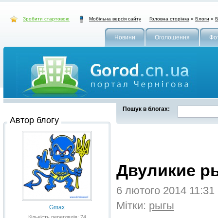
Зробити стартовою
Головна сторінка
»
Блоги
»
Б
Мобільна версія сайту
Новини
Оголошення
Фо
Пошук в блогах:
Автор блогу
Двуликие р
6 лютого 2014 11:31
Мітки:
рыгы
Gmax
Кількість переглядів: 74