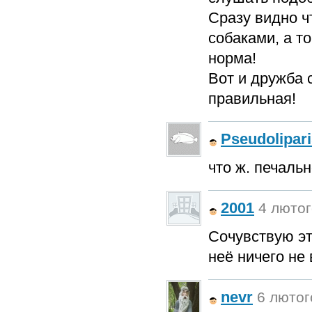
Сразу видно ч
собаками, а то
норма!
Вот и дружба 
правильная!
Pseudolipar
что ж. печальн
2001
4 лютог
Сочувствую э
неё ничего не 
nevr
6 лютого