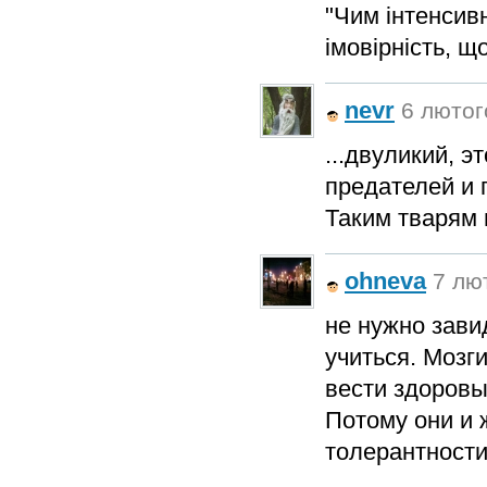
"Чим інтенсивн
імовірність, щ
nevr
6 лютого
...двуликий, э
предателей и 
Таким тварям 
ohneva
7 лют
не нужно зави
учиться. Мозги
вести здоровы
Потому они и 
толерантности,