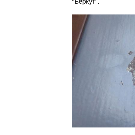
"Беркут".