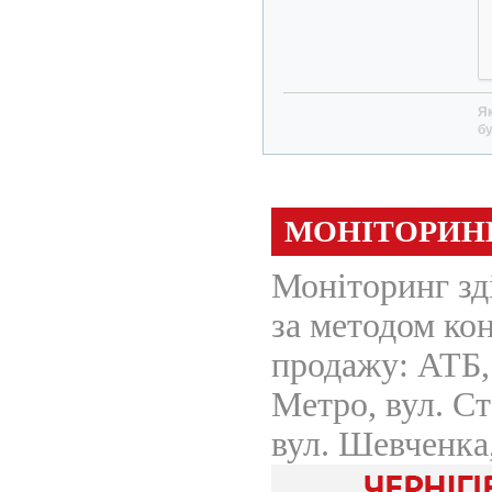
Як
бу