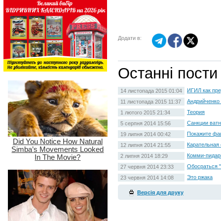
Додати в:
Останні пости
ИГИЛ как пр
14 листопада 2015 01:04
Андрийченко 
11 листопада 2015 11:37
Теория
1 лютого 2015 21:34
Санкции ват
5 серпня 2014 15:56
Покажите фа
19 липня 2014 00:42
Карательная 
12 липня 2014 21:55
Комми-пидар
2 липня 2014 18:29
Обосраться "
27 червня 2014 23:33
Это ржака
23 червня 2014 14:08
Версія для друку