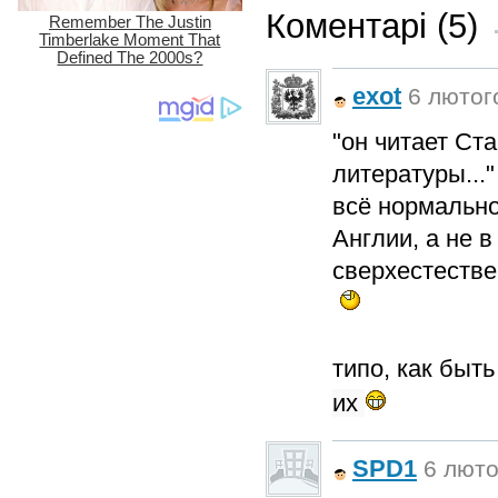
Коментарі (5)
exot
6 лютого
"он читает Ст
литературы..."
всё нормально,
Англии, а не в
сверхестестве
типо, как бы
их
SPD1
6 люто