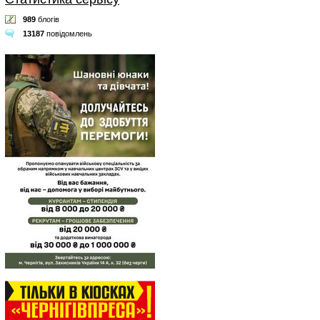
989
блогів
13187
повідомлень