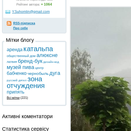
+ 1064
Рейтинг автора:
Y.Suhomlin@gmail.com
RSS-підписка
Про себе
Мітки блогу
катальпа
аренда
алюксне
общественный дом
бренд-бук
латвия
дизайн-код
музей пива
центр
дуга
бабченко
чернобыль
зона
русский дятел
отчуждения
припять
Всі мітки
(221)
Активні коментатори
Статистика сервісу