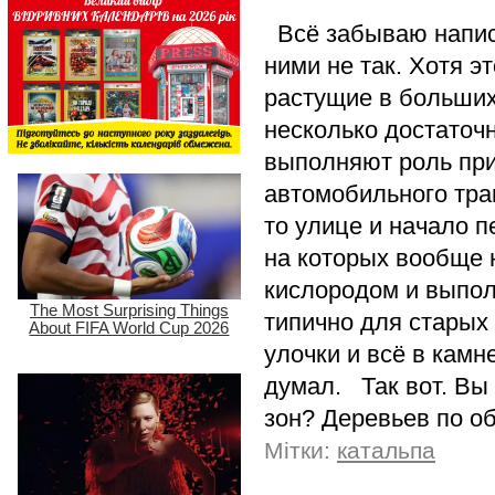
Всё забываю написат
ними не так. Хотя э
растущие в больших
несколько достаточ
выполняют роль пр
автомобильного тран
то улице и начало 
на которых вообще 
кислородом и выпол
типично для старых 
улочки и всё в камне
думал. Так вот. Вы
зон? Деревьев по о
Мітки:
катальпа