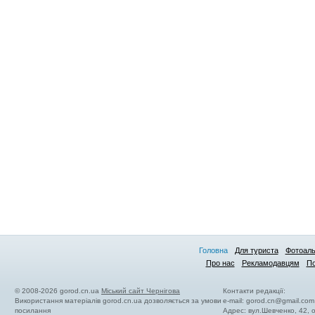
Головна
Для туриста
Фотоал
Про нас
Рекламодавцям
По
© 2008-2026 gorod.cn.ua
Міський сайт Чернігова
Контакти редакції:
Використання матеріалів gorod.cn.ua дозволяється за умови
e-mail:
gorod.cn@gmail.com
посилання
Адрес: вул.Шевченко, 42,