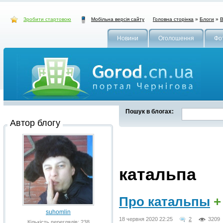
Зробити стартовою
Головна сторінка
»
Блоги
»
В
Мобільна версія сайту
Новини
Оголошення
Фо
Пошук в блогах:
Автор блогу
катальпа
Про катальпы
+
suhomlin
18 червня 2020 22:25
2
3209
Кількість переглядів: 238