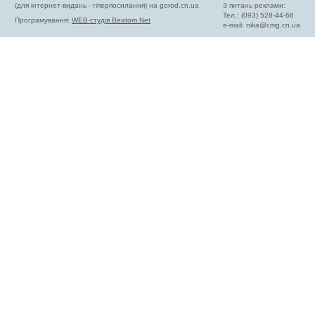
(для інтернет-видань - гіперпосилання) на gorod.cn.ua
З питань реклами:
Тел.: (093) 528-44-66
Програмування:
WEB-студія Beatom.Net
e-mail:
nika@cmg.cn.ua