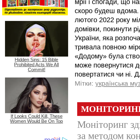
мрії і спогади, що н
скоро будеш вдома. 
лютого 2022 року мі
домівки, покинути р
України, яка розпоча
тривала повною міро
«Додому» була створ
може повернутися до
повертатися чи ні. Д
Мітки:
українська му