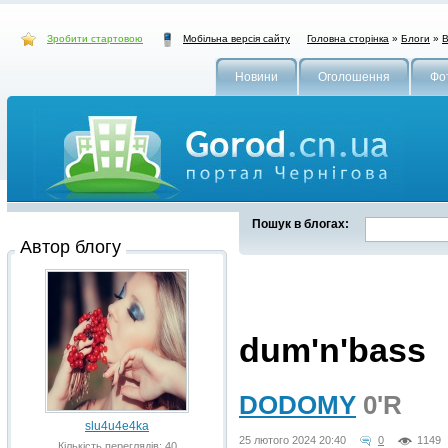
Зробити стартовою
Головна сторінка
»
Блоги
»
В
Мобільна версія сайту
Новини
Оголошення
Фо
Пошук в блогах:
Автор блогу
dum'n'bass
DODOMY
0'R
slu4u4e4ka
25 лютого 2024 20:40
0
1149
Кількість переглядів: 40