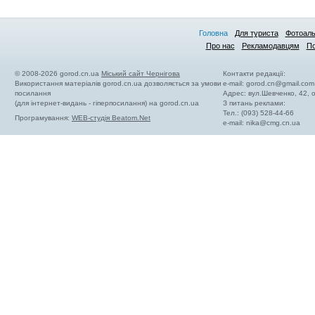
Головна
Для туриста
Фотоал
Про нас
Рекламодавцям
По
© 2008-2026 gorod.cn.ua
Міський сайт Чернігова
Контакти редакції:
Використання матеріалів gorod.cn.ua дозволяється за умови
e-mail:
gorod.cn@gmail.com
посилання
Адрес: вул.Шевченко, 42,
(для інтернет-видань - гіперпосилання) на gorod.cn.ua
З питань реклами:
Тел.: (093) 528-44-66
Програмування:
WEB-студія Beatom.Net
e-mail:
nika@cmg.cn.ua