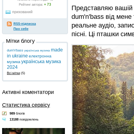
+ 73
Рейтинг автора:
Представляю вашій у
прихований
dum'n'bass від мене 
реальне аудіо, запи
RSS-підписка
Про себе
пісні. Ці пташки сим
Мітки блогу
made
dum'n'bass
українська музика
in ukraine
електронна
українська музика
музика
2024
Всі мітки
(5)
Активні коментатори
Статистика сервісу
989
блогів
13188
повідомлень